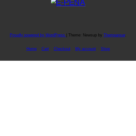
Proudly powered by WordPress
|
Theme: Newsup by
Themeansar
.
Home
Cart
Checkout
My account
Shop