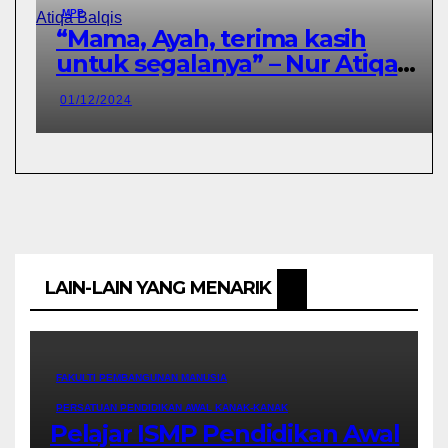
MPP
“Mama, Ayah, terima kasih
untuk segalanya” – Nur Atiqa
Balqis
01/12/2024
LAIN-LAIN YANG MENARIK
FAKULTI PEMBANGUNAN MANUSIA
PERSATUAN PENDIDIKAN AWAL KANAK-KANAK
Pelajar ISMP Pendidikan Awal