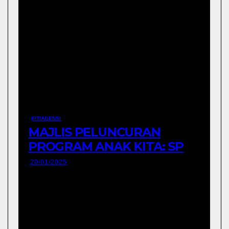
IPT/AGENSI
MAJLIS PELUNCURAN
PROGRAM ANAK KITA: SPM
2025 (USM) DAN
20/01/2025
PENYERAHAN TABLET
PENDIDIKAN PERINGKAT
NEGERI TERENGGANU