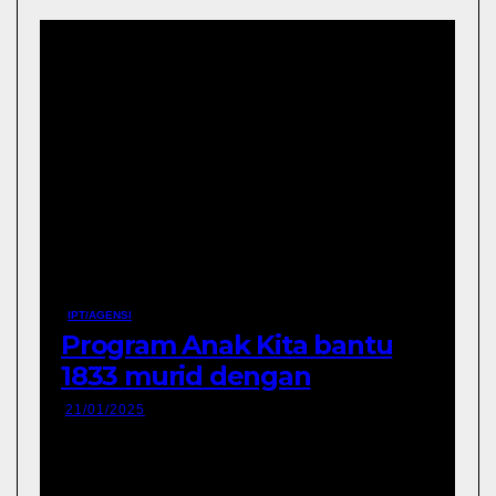
IPT/AGENSI
Program Anak Kita bantu
1833 murid dengan
penyerahan peranti di
21/01/2025
Negeri Sabah