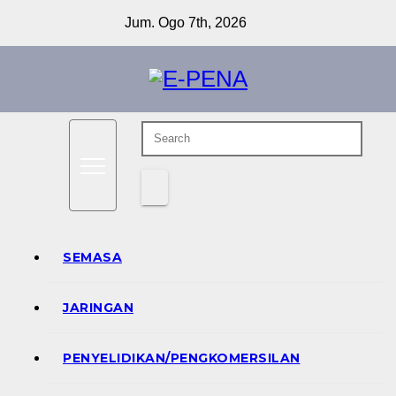
Skip
Jum. Ogo 7th, 2026
to
content
Berita Digital Terkini
E-PENA
SEMASA
JARINGAN
PENYELIDIKAN/PENGKOMERSILAN