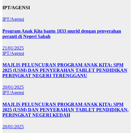
IPT/AGENSI
IPT/Agensi
Program Anak Kita bantu 1833 murid dengan penyerahan
peranti di Negeri Sabah
21/01/2025
IPT/Agensi
MAJLIS PELUNCURAN PROGRAM ANAK KITA: SPM
2025 (USM) DAN PENYERAHAN TABLET PENDIDIKAN
PERINGKAT NEGERI TERENGGANU
20/01/2025
IPT/Agensi
MAJLIS PELUNCURAN PROGRAM ANAK KITA: SPM
2025 (USM) DAN PENYERAHAN TABLET PENDIDIKAN,
PERINGKAT NEGERI KEDAH
20/01/2025