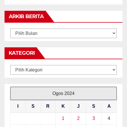
ARKIB BERITA
ARKIB
BERITA
KATEGORI
Kategori
Ogos 2024
I
S
R
K
J
S
A
1
2
3
4