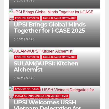
21/12/2025
SUSTAINABLE LEARNING
ENGLISH ARTICLES
FAKULTI SAINS MATEMATIK
UPSI Brings Global Minds
Together for i-CASE 2025
15/12/2025
ENGLISH ARTICLES
FAKULTI SAINS MATEMATIK
SULAM@UPSI: Kitchen
Alchemist
04/12/2025
ENGLISH ARTICLES
PUSAT ANTARABANGSA DAN MOBILITI (IMC)
UPSI Welcomes USSH
Vietnam Delegation for