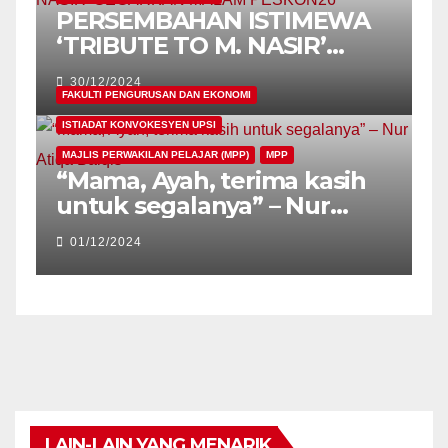
PERSEMBAHAN ISTIMEWA
‘TRIBUTE TO M. NASIR’
GEGARKAN MALAM
30/12/2024
PESKON26
FAKULTI PENGURUSAN DAN EKONOMI
ISTIADAT KONVOKESYEN UPSI
MAJLIS PERWAKILAN PELAJAR (MPP)
MPP
“Mama, Ayah, terima kasih
untuk segalanya” – Nur
Atiqa Balqis
01/12/2024
LAIN-LAIN YANG MENARIK