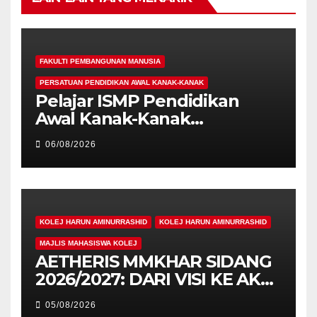
FAKULTI PEMBANGUNAN MANUSIA
PERSATUAN PENDIDIKAN AWAL KANAK-KANAK
Pelajar ISMP Pendidikan
Awal Kanak-Kanak
Cemerlang Raih
06/08/2026
Pengiktirafan Antarabangsa
di IAM2026
KOLEJ HARUN AMINURRASHID
KOLEJ HARUN AMINURRASHID
MAJLIS MAHASISWA KOLEJ
AETHERIS MMKHAR SIDANG
2026/2027: DARI VISI KE AKSI,
MEMBINA LEGASI GENERASI
05/08/2026
PEMIMPIN