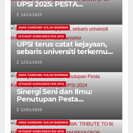
UPSI 2025: PESTA
KONVOKESYEN
14/11/2025
SEMARAKKAN LAGI
SEMANGAT MAHASISWA
ANAK KANDUNG SULUH BUDIMAN
MAHASISWI UPSI!
ISTIADAT KONVOKESYEN UPSI
UPSI terus catat kejayaan,
sebaris universiti terkemuka
dunia – Naib Canselor
12/11/2025
ANAK KANDUNG SULUH BUDIMAN
ISTIADAT KONVOKESYEN UPSI
Sinergi Seni dan Ilmu:
Penutupan Pesta
Konvokesyen Kali Ke-26
12/01/2025
UPSI 2024
ANAK KANDUNG SULUH BUDIMAN
ISTIADAT KONVOKESYEN UPSI