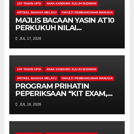
100 TAHUN UPSI
ANAK KANDUNG SULUH BUDIMAN
ARTIKEL BAHASA MELAYU
FAKULTI PEMBANGUNAN MANUSIA
MAJLIS BACAAN YASIN AT10
PERKUKUH NILAI
KEROHANIAN,
JUL 17, 2026
KEPRIHATINAN DAN
UKHUWAH MAHASISWA
PROGRAM PENDIDIKAN
KHAS
100 TAHUN UPSI
ANAK KANDUNG SULUH BUDIMAN
ARTIKEL BAHASA MELAYU
FAKULTI PEMBANGUNAN MANUSIA
PROGRAM PRIHATIN
PEPERIKSAAN “KIT EXAM,
MISI 4.00” SUNTIK
JUL 16, 2026
SEMANGAT DAN
KEPRIHATINAN BUAT
MAHASISWA AT10