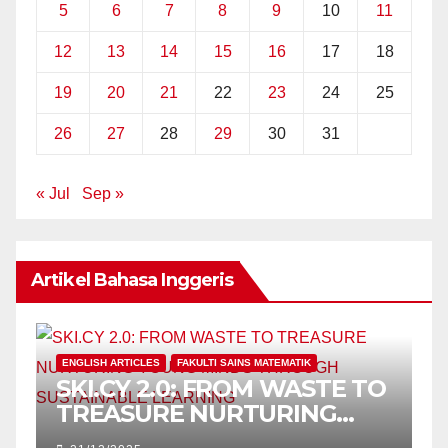
5
6
7
8
9
10
11
12
13
14
15
16
17
18
19
20
21
22
23
24
25
26
27
28
29
30
31
« Jul
Sep »
Artikel Bahasa Inggeris
ENGLISH ARTICLES
FAKULTI SAINS MATEMATIK
SKI.CY 2.0: FROM WASTE TO
TREASURE NURTURING
YOUNG MINDS THROUGH