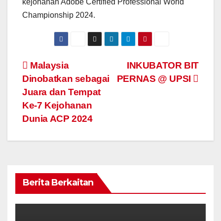
kejohanan Adobe Certified Professional World
Championship 2024.
Navigasi
Malaysia
INKUBATOR BIT
Dinobatkan sebagai
PERNAS @ UPSI
kiriman
Juara dan Tempat
Ke-7 Kejohanan
Dunia ACP 2024
Berita Berkaitan