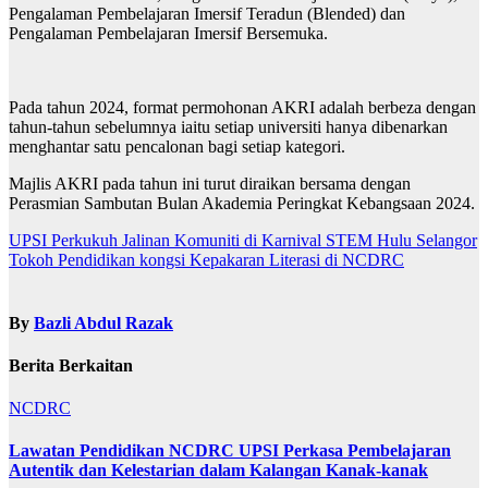
Pengalaman Pembelajaran Imersif Teradun (Blended) dan
Pengalaman Pembelajaran Imersif Bersemuka.
Pada tahun 2024, format permohonan AKRI adalah berbeza dengan
tahun-tahun sebelumnya iaitu setiap universiti hanya dibenarkan
menghantar satu pencalonan bagi setiap kategori.
Majlis AKRI pada tahun ini turut diraikan bersama dengan
Perasmian Sambutan Bulan Akademia Peringkat Kebangsaan 2024.
Navigasi
UPSI Perkukuh Jalinan Komuniti di Karnival STEM Hulu Selangor
Tokoh Pendidikan kongsi Kepakaran Literasi di NCDRC
kiriman
By
Bazli Abdul Razak
Berita Berkaitan
NCDRC
Lawatan Pendidikan NCDRC UPSI Perkasa Pembelajaran
Autentik dan Kelestarian dalam Kalangan Kanak-kanak