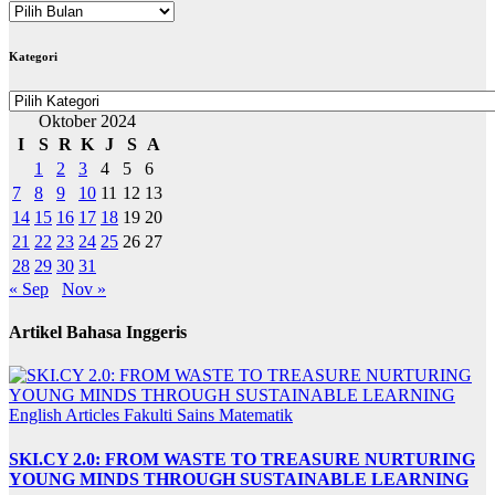
ARKIB
BERITA
Kategori
Kategori
Oktober 2024
I
S
R
K
J
S
A
1
2
3
4
5
6
7
8
9
10
11
12
13
14
15
16
17
18
19
20
21
22
23
24
25
26
27
28
29
30
31
« Sep
Nov »
Artikel Bahasa Inggeris
English Articles
Fakulti Sains Matematik
SKI.CY 2.0: FROM WASTE TO TREASURE NURTURING
YOUNG MINDS THROUGH SUSTAINABLE LEARNING