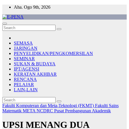
Skip
Aha. Ogo 9th, 2026
to
content
E-PENA
Berita Digital Terkini
SEMASA
JARINGAN
PENYELIDIKAN/PENGKOMERSILAN
SEMINAR
SUKAN & BUDAYA
IPT/AGENSI
KERATAN AKHBAR
RENCANA
PELAJAR
LAIN-LAIN
Fakulti Komputeran dan Meta-Teknologi (FKMT)
Fakulti Sains
Matematik
META
NCDRC
Pusat Pembangunan Akademik
UPSI MENANG DUA