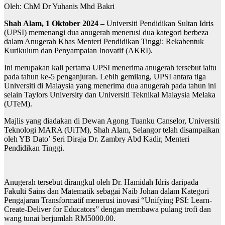
Oleh: ChM Dr Yuhanis Mhd Bakri
Shah Alam, 1 Oktober 2024 –
Universiti Pendidikan Sultan Idris
(UPSI) memenangi dua anugerah menerusi dua kategori berbeza
dalam Anugerah Khas Menteri Pendidikan Tinggi: Rekabentuk
Kurikulum dan Penyampaian Inovatif (AKRI).
Ini merupakan kali pertama UPSI menerima anugerah tersebut iaitu
pada tahun ke-5 penganjuran. Lebih gemilang, UPSI antara tiga
Universiti di Malaysia yang menerima dua anugerah pada tahun ini
selain Taylors University dan Universiti Teknikal Malaysia Melaka
(UTeM).
Majlis yang diadakan di Dewan Agong Tuanku Canselor, Universiti
Teknologi MARA (UiTM), Shah Alam, Selangor telah disampaikan
oleh YB Dato’ Seri Diraja Dr. Zambry Abd Kadir, Menteri
Pendidikan Tinggi.
Anugerah tersebut dirangkul oleh Dr. Hamidah Idris daripada
Fakulti Sains dan Matematik sebagai Naib Johan dalam Kategori
Pengajaran Transformatif menerusi inovasi “Unifying PSI: Learn-
Create-Deliver for Educators” dengan membawa pulang trofi dan
wang tunai berjumlah RM5000.00.