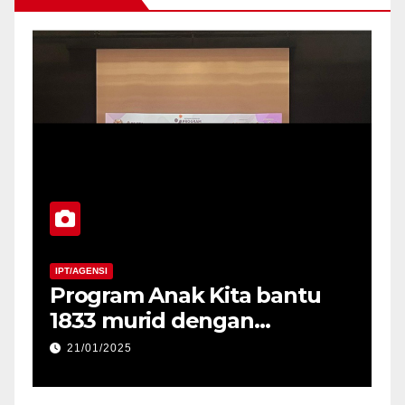
IPT/AGENSI
I
Program Anak Kita bantu
M
1833 murid dengan
P
penyerahan peranti di
2
21/01/2025
Negeri Sabah
P
P