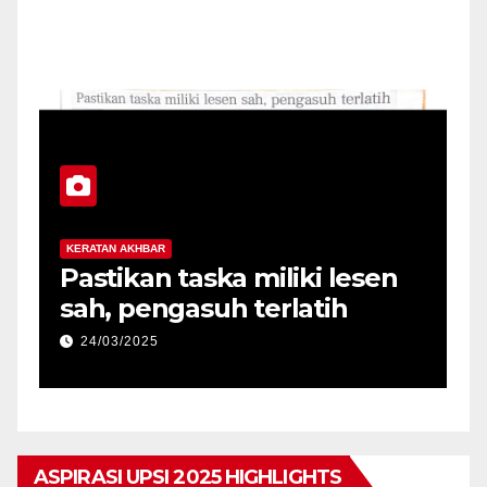
KERATAN AKHBAR
K
Pastikan taska miliki lesen
U
sah, pengasuh terlatih
Q
d
24/03/2025
ASPIRASI UPSI 2025 HIGHLIGHTS