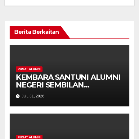
Berita Berkaitan
PUSAT ALUMNI
KEMBARA SANTUNI ALUMNI
NEGERI SEMBILAN
PERKUKUH JALINAN,
JUL 31, 2026
SEMARAK KEKELUARGAAN
UPSI
PUSAT ALUMNI