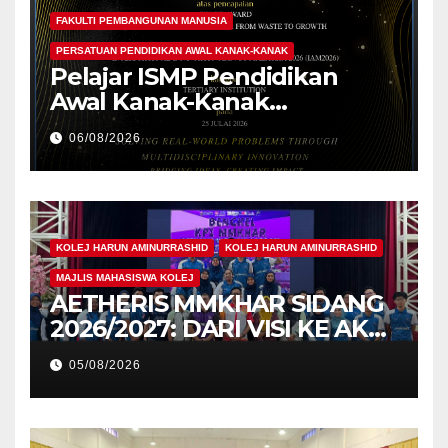
FAKULTI PEMBANGUNAN MANUSIA
PERSATUAN PENDIDIKAN AWAL KANAK-KANAK
Pelajar ISMP Pendidikan
Awal Kanak-Kanak
Cemerlang Raih
06/08/2026
Pengiktirafan Antarabangsa
di IAM2026
KOLEJ HARUN AMINURRASHID
KOLEJ HARUN AMINURRASHID
MAJLIS MAHASISWA KOLEJ
AETHERIS MMKHAR SIDANG
2026/2027: DARI VISI KE AKSI,
MEMBINA LEGASI GENERASI
05/08/2026
PEMIMPIN