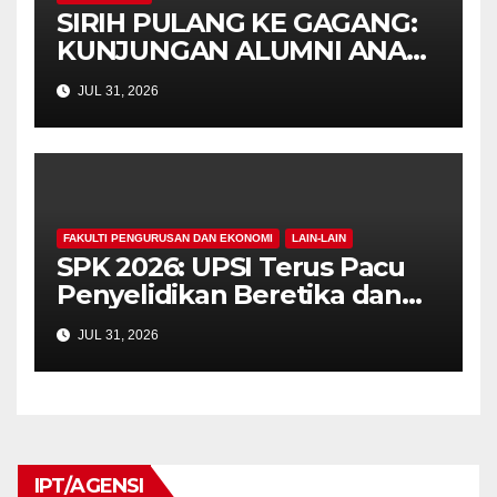
SIRIH PULANG KE GAGANG:
KUNJUNGAN ALUMNI ANAK
KANDUNG SULUH BUDIMAN
JUL 31, 2026
KE ALMA MATER
FAKULTI PENGURUSAN DAN EKONOMI
LAIN-LAIN
SPK 2026: UPSI Terus Pacu
Penyelidikan Beretika dan
Inovasi Berteraskan
JUL 31, 2026
Manusiawi Dalam Era AI
IPT/AGENSI