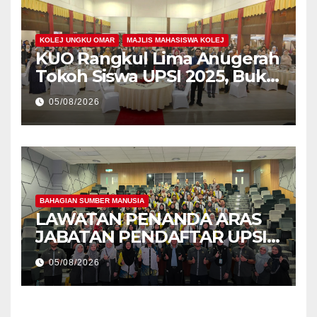
KOLEJ UNGKU OMAR
MAJLIS MAHASISWA KOLEJ
KUO Rangkul Lima Anugerah
Tokoh Siswa UPSI 2025, Bukti
Kecemerlangan Mahasiswa
05/08/2026
Holistik
BAHAGIAN SUMBER MANUSIA
LAWATAN PENANDA ARAS
JABATAN PENDAFTAR UPSI
KE JABATAN PENDAFTAR
05/08/2026
UniSZA – PERKUKUH
KERJASAMA STRATEGIK
INSTITUSI