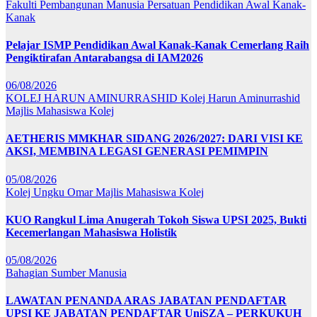
Fakulti Pembangunan Manusia
Persatuan Pendidikan Awal Kanak-
Kanak
Pelajar ISMP Pendidikan Awal Kanak-Kanak Cemerlang Raih
Pengiktirafan Antarabangsa di IAM2026
06/08/2026
KOLEJ HARUN AMINURRASHID
Kolej Harun Aminurrashid
Majlis Mahasiswa Kolej
AETHERIS MMKHAR SIDANG 2026/2027: DARI VISI KE
AKSI, MEMBINA LEGASI GENERASI PEMIMPIN
05/08/2026
Kolej Ungku Omar
Majlis Mahasiswa Kolej
KUO Rangkul Lima Anugerah Tokoh Siswa UPSI 2025, Bukti
Kecemerlangan Mahasiswa Holistik
05/08/2026
Bahagian Sumber Manusia
LAWATAN PENANDA ARAS JABATAN PENDAFTAR
UPSI KE JABATAN PENDAFTAR UniSZA – PERKUKUH