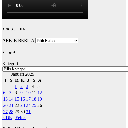
ARKIB BERITA
ARKIB BERITA
Kategori
Kategori
Januari 2025
I
S
R
K
J
S
A
1
2
3
4
5
6
7
8
9
10
11
12
13
14
15
16
17
18
19
20
21
22
23
24
25
26
27
28
29
30
31
« Dis
Feb »