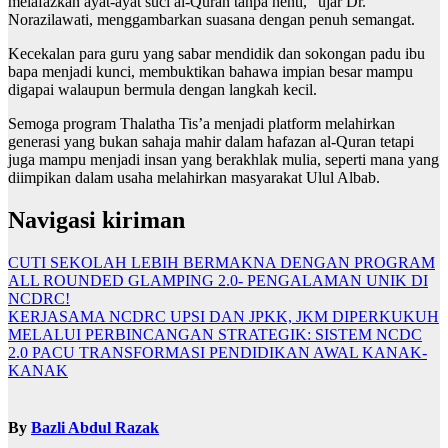
melafazkan ayat-ayat suci al-Quran tanpa henti,” ujar Dr.
Norazilawati, menggambarkan suasana dengan penuh semangat.
Kecekalan para guru yang sabar mendidik dan sokongan padu ibu
bapa menjadi kunci, membuktikan bahawa impian besar mampu
digapai walaupun bermula dengan langkah kecil.
Semoga program Thalatha Tis’a menjadi platform melahirkan
generasi yang bukan sahaja mahir dalam hafazan al-Quran tetapi
juga mampu menjadi insan yang berakhlak mulia, seperti mana yang
diimpikan dalam usaha melahirkan masyarakat Ulul Albab.
Navigasi kiriman
CUTI SEKOLAH LEBIH BERMAKNA DENGAN PROGRAM
ALL ROUNDED GLAMPING 2.0- PENGALAMAN UNIK DI
NCDRC!
KERJASAMA NCDRC UPSI DAN JPKK, JKM DIPERKUKUH
MELALUI PERBINCANGAN STRATEGIK: SISTEM NCDC
2.0 PACU TRANSFORMASI PENDIDIKAN AWAL KANAK-
KANAK
By
Bazli Abdul Razak