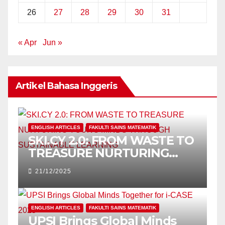
26
27
28
29
30
31
« Apr
Jun »
Artikel Bahasa Inggeris
ENGLISH ARTICLES
FAKULTI SAINS MATEMATIK
SKI.CY 2.0: FROM WASTE TO
TREASURE NURTURING
YOUNG MINDS THROUGH
21/12/2025
SUSTAINABLE LEARNING
ENGLISH ARTICLES
FAKULTI SAINS MATEMATIK
UPSI Brings Global Minds