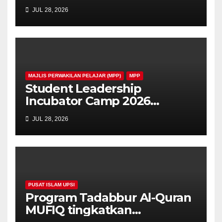
MPP UPSI BERSAMA
JUL 28, 2026
PELAJAR B40 DAN B10 UPSI
YANG MEMERLUKAN”
MAJLIS PERWAKILAN PELAJAR (MPP)
MPP
Student Leadership
Incubator Camp 2026
Perkasa Kepimpinan
JUL 28, 2026
Mahasiswa UPSI dan
Politeknik Sultan Azlan Shah
PUSAT ISLAM UPSI
Program Tadabbur Al-Quran
MUFIQ tingkatkan