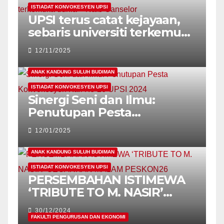
MAHASISWI UPSI!
ISTIADAT KONVOKESYEN UPSI
UPSI terus catat kejayaan,
sebaris universiti terkemuka
dunia – Naib Canselor
12/11/2025
ANAK KANDUNG SULUH BUDIMAN
ISTIADAT KONVOKESYEN UPSI
Sinergi Seni dan Ilmu:
Penutupan Pesta
Konvokesyen Kali Ke-26
12/01/2025
UPSI 2024
ANAK KANDUNG SULUH BUDIMAN
ISTIADAT KONVOKESYEN UPSI
PERSEMBAHAN ISTIMEWA
‘TRIBUTE TO M. NASIR’
GEGARKAN MALAM
30/12/2024
PESKON26
FAKULTI PENGURUSAN DAN EKONOMI