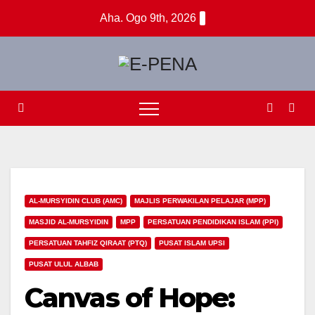
Skip
Aha. Ogo 9th, 2026
to
content
AL-MURSYIDIN CLUB (AMC)
MAJLIS PERWAKILAN PELAJAR (MPP)
MASJID AL-MURSYIDIN
MPP
PERSATUAN PENDIDIKAN ISLAM (PPI)
PERSATUAN TAHFIZ QIRAAT (PTQ)
PUSAT ISLAM UPSI
PUSAT ULUL ALBAB
Canvas of Hope: