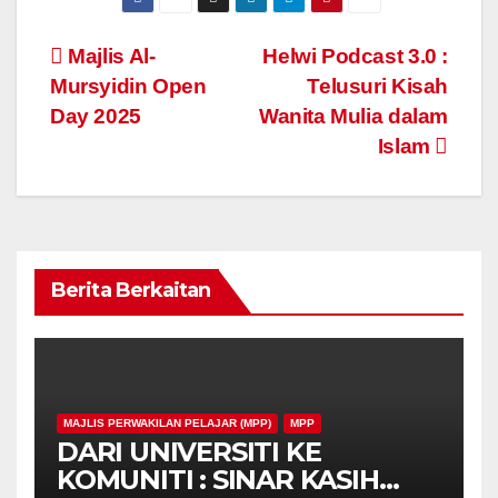
Navigasi
Majlis Al-
Helwi Podcast 3.0 :
Mursyidin Open
Telusuri Kisah
kiriman
Day 2025
Wanita Mulia dalam
Islam
Berita Berkaitan
MAJLIS PERWAKILAN PELAJAR (MPP)
MPP
DARI UNIVERSITI KE
KOMUNITI : SINAR KASIH