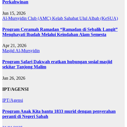
Perkahwinan
Jun 15, 2026
Al-Mursyidin Club (AMC)
Kelab Sahabat Ulul Albab (KeSUA)
Program Ceramah Ramadan “Ramadan di Sebalik Langit”
Menghayati Ibadah Melalui Keindahan Alam Semesta
Apr 21, 2026
Masjid Al-Mursyidin
Program Safari Dakwah eratkan hubungan sosial masjid
sekitar Tanjong Malim
Jan 26, 2026
IPT/AGENSI
IPT/Agensi
Program Anak Kita bantu 1833 murid dengan penyerahan
peranti di Negeri Sabah