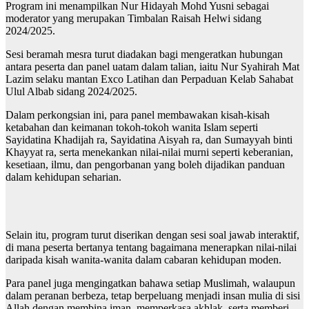
Program ini menampilkan Nur Hidayah Mohd Yusni sebagai
moderator yang merupakan Timbalan Raisah Helwi sidang
2024/2025.
Sesi beramah mesra turut diadakan bagi mengeratkan hubungan
antara peserta dan panel uatam dalam talian, iaitu Nur Syahirah Mat
Lazim selaku mantan Exco Latihan dan Perpaduan Kelab Sahabat
Ulul Albab sidang 2024/2025.
Dalam perkongsian ini, para panel membawakan kisah-kisah
ketabahan dan keimanan tokoh-tokoh wanita Islam seperti
Sayidatina Khadijah ra, Sayidatina Aisyah ra, dan Sumayyah binti
Khayyat ra, serta menekankan nilai-nilai murni seperti keberanian,
kesetiaan, ilmu, dan pengorbanan yang boleh dijadikan panduan
dalam kehidupan seharian.
Selain itu, program turut diserikan dengan sesi soal jawab interaktif,
di mana peserta bertanya tentang bagaimana menerapkan nilai-nilai
daripada kisah wanita-wanita dalam cabaran kehidupan moden.
Para panel juga mengingatkan bahawa setiap Muslimah, walaupun
dalam peranan berbeza, tetap berpeluang menjadi insan mulia di sisi
Allah dengan membina iman, memperkasa akhlak, serta memberi