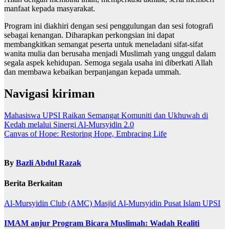
manfaat kepada masyarakat.
Program ini diakhiri dengan sesi penggulungan dan sesi fotografi
sebagai kenangan. Diharapkan perkongsian ini dapat
membangkitkan semangat peserta untuk meneladani sifat-sifat
wanita mulia dan berusaha menjadi Muslimah yang unggul dalam
segala aspek kehidupan. Semoga segala usaha ini diberkati Allah
dan membawa kebaikan berpanjangan kepada ummah.
Navigasi kiriman
Mahasiswa UPSI Raikan Semangat Komuniti dan Ukhuwah di
Kedah melalui Sinergi Al-Mursyidin 2.0
Canvas of Hope: Restoring Hope, Embracing Life
By
Bazli Abdul Razak
Berita Berkaitan
Al-Mursyidin Club (AMC)
Masjid Al-Mursyidin
Pusat Islam UPSI
IMAM anjur Program Bicara Muslimah: Wadah Realiti