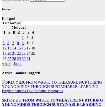
Kategori
Kategori
Mei 2025
I
S
R
K
J
S
A
1
2
3
4
5
6
7
8
9
10
11
12
13
14
15
16
17
18
19
20
21
22
23
24
25
26
27
28
29
30
31
« Apr
Jun »
Artikel Bahasa Inggeris
English Articles
Fakulti Sains Matematik
SKI.CY 2.0: FROM WASTE TO TREASURE NURTURING
YOUNG MINDS THROUGH SUSTAINABLE LEARNING