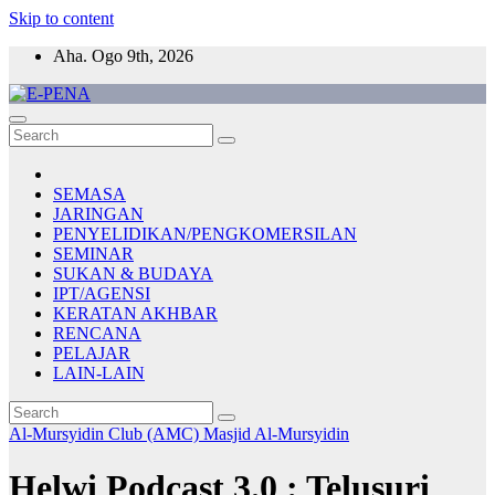
Skip to content
Aha. Ogo 9th, 2026
E-PENA
Berita Digital Terkini
SEMASA
JARINGAN
PENYELIDIKAN/PENGKOMERSILAN
SEMINAR
SUKAN & BUDAYA
IPT/AGENSI
KERATAN AKHBAR
RENCANA
PELAJAR
LAIN-LAIN
Al-Mursyidin Club (AMC)
Masjid Al-Mursyidin
Helwi Podcast 3.0 : Telusuri