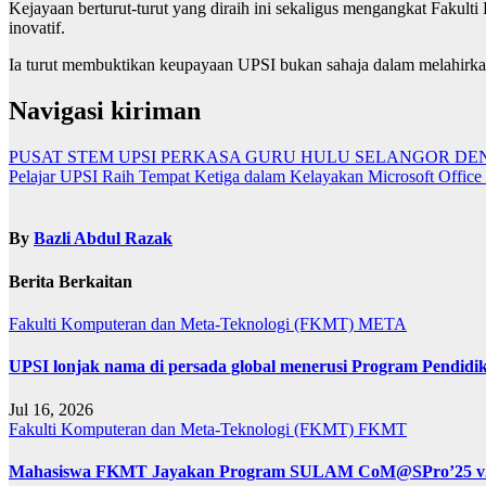
Kejayaan berturut-turut yang diraih ini sekaligus mengangkat Fakult
inovatif.
Ia turut membuktikan keupayaan UPSI bukan sahaja dalam melahirkan 
Navigasi kiriman
PUSAT STEM UPSI PERKASA GURU HULU SELANGOR DEN
Pelajar UPSI Raih Tempat Ketiga dalam Kelayakan Microsoft Office
By
Bazli Abdul Razak
Berita Berkaitan
Fakulti Komputeran dan Meta-Teknologi (FKMT)
META
UPSI lonjak nama di persada global menerusi Program Pendidi
Jul 16, 2026
Fakulti Komputeran dan Meta-Teknologi (FKMT)
FKMT
Mahasiswa FKMT Jayakan Program SULAM CoM@SPro’25 v2.0: 