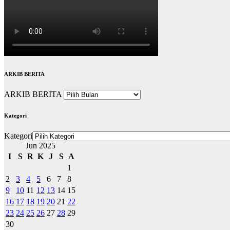
ARKIB BERITA
ARKIB BERITA
Kategori
Kategori
Jun 2025
I
S
R
K
J
S
A
1
2
3
4
5
6
7
8
9
10
11
12
13
14
15
16
17
18
19
20
21
22
23
24
25
26
27
28
29
30