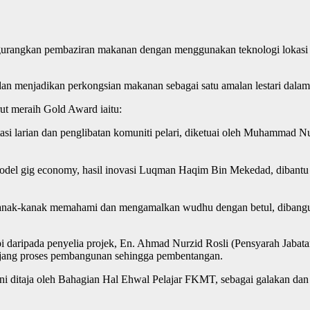
ngurangkan pembaziran makanan dengan menggunakan teknologi lokasi
n menjadikan perkongsian makanan sebagai satu amalan lestari dala
rut meraih Gold Award iaitu:
tasi larian dan penglibatan komuniti pelari, diketuai oleh Muhamma
model gig economy, hasil inovasi Luqman Haqim Bin Mekedad, dibantu 
 kanak-kanak memahami dan mengamalkan wudhu dengan betul, dibang
pi daripada penyelia projek, En. Ahmad Nurzid Rosli (Pensyarah Jab
anjang proses pembangunan sehingga pembentangan.
ini ditaja oleh Bahagian Hal Ehwal Pelajar FKMT, sebagai galakan da