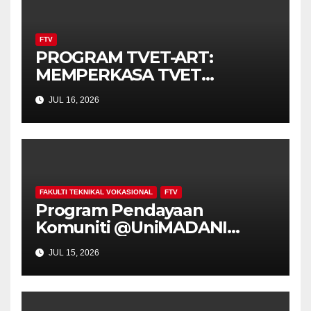
FTV
PROGRAM TVET-ART:
MEMPERKASA TVET
MENERUSI STEAM
JUL 16, 2026
FAKULTI TEKNIKAL VOKASIONAL
FTV
Program Pendayaan
Komuniti @UniMADANI
Perkasa Belia Muallim
JUL 15, 2026
Melalui Penternakan Ayam
Penelur