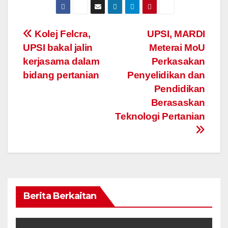
Navigasi
Kolej Felcra,
UPSI, MARDI
UPSI bakal jalin
Meterai MoU
kiriman
kerjasama dalam
Perkasakan
bidang pertanian
Penyelidikan dan
Pendidikan
Berasaskan
Teknologi Pertanian
Berita Berkaitan