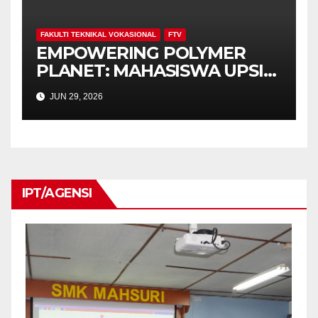
FAKULTI TEKNIKAL VOKASIONAL
FTV
EMPOWERING POLYMER
PLANET: MAHASISWA UPSI
BAWA TEKNOLOGI BAHAN
JUN 29, 2026
KE KOMUNITI SEKOLAH
IPT/AGENSI