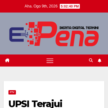
Skip
Aha. Ogo 9th, 2026
5:02:42 PM
to
content
FTV
UPSI Terajui