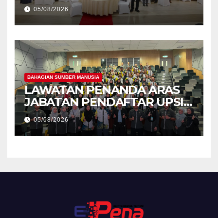
Kecemerlangan Mahasiswa
05/08/2026
Holistik
BAHAGIAN SUMBER MANUSIA
LAWATAN PENANDA ARAS
JABATAN PENDAFTAR UPSI
KE JABATAN PENDAFTAR
05/08/2026
UniSZA – PERKUKUH
KERJASAMA STRATEGIK
INSTITUSI