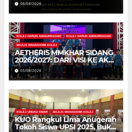
Cemerlang Raih
06/08/2026
Pengiktirafan Antarabangsa
di IAM2026
KOLEJ HARUN AMINURRASHID
KOLEJ HARUN AMINURRASHID
MAJLIS MAHASISWA KOLEJ
AETHERIS MMKHAR SIDANG
2026/2027: DARI VISI KE AKSI,
MEMBINA LEGASI GENERASI
05/08/2026
PEMIMPIN
KOLEJ UNGKU OMAR
MAJLIS MAHASISWA KOLEJ
KUO Rangkul Lima Anugerah
Tokoh Siswa UPSI 2025, Bukti