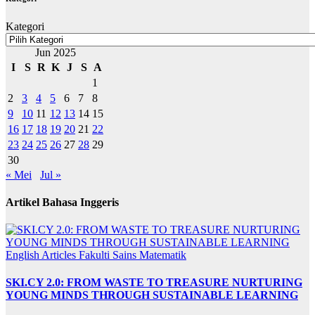
Kategori
Jun 2025
I
S
R
K
J
S
A
1
2
3
4
5
6
7
8
9
10
11
12
13
14
15
16
17
18
19
20
21
22
23
24
25
26
27
28
29
30
« Mei
Jul »
Artikel Bahasa Inggeris
English Articles
Fakulti Sains Matematik
SKI.CY 2.0: FROM WASTE TO TREASURE NURTURING
YOUNG MINDS THROUGH SUSTAINABLE LEARNING