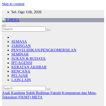
Skip to content
Sel. Ogo 11th, 2026
E-PENA
Berita Digital Terkini
SEMASA
JARINGAN
PENYELIDIKAN/PENGKOMERSILAN
SEMINAR
SUKAN & BUDAYA
IPT/AGENSI
KERATAN AKHBAR
RENCANA
PELAJAR
LAIN-LAIN
Anak Kandung Suluh Budiman
Fakulti Komputeran dan Meta-
Teknologi (FKMT)
META