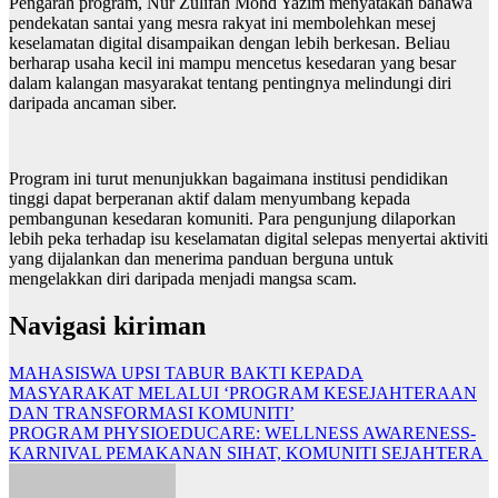
Pengarah program, Nur Zulifah Mohd Yazim menyatakan bahawa
pendekatan santai yang mesra rakyat ini membolehkan mesej
keselamatan digital disampaikan dengan lebih berkesan. Beliau
berharap usaha kecil ini mampu mencetus kesedaran yang besar
dalam kalangan masyarakat tentang pentingnya melindungi diri
daripada ancaman siber.
Program ini turut menunjukkan bagaimana institusi pendidikan
tinggi dapat berperanan aktif dalam menyumbang kepada
pembangunan kesedaran komuniti. Para pengunjung dilaporkan
lebih peka terhadap isu keselamatan digital selepas menyertai aktiviti
yang dijalankan dan menerima panduan berguna untuk
mengelakkan diri daripada menjadi mangsa scam.
Navigasi kiriman
MAHASISWA UPSI TABUR BAKTI KEPADA
MASYARAKAT MELALUI ‘PROGRAM KESEJAHTERAAN
DAN TRANSFORMASI KOMUNITI’
PROGRAM PHYSIOEDUCARE: WELLNESS AWARENESS-
KARNIVAL PEMAKANAN SIHAT, KOMUNITI SEJAHTERA