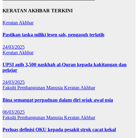
KERATAN AKHBAR TERKINI
Keratan Akhbar
Pastikan taska miliki lesen sah, pengasuh terlatih
24/03/2025
Keratan Akhbar
UPSI agih 3,500 naskhah al-Quran kepada kakitangan dan
pelajar
24/03/2025
Fakulti Pembangunan Manusia
Keratan Akhbar
Bina semangat perpaduan dalam diri sejak awal usia
06/03/2025
Fakulti Pembangunan Manusia
Keratan Akhbar
Perluas definisi OKU kepada pesakit strok cacat kekal