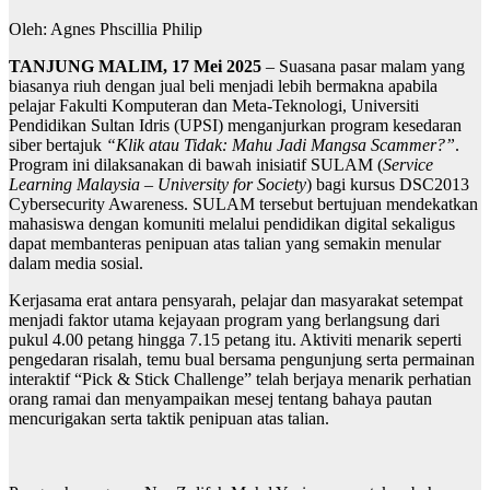
Oleh: Agnes Phscillia Philip
TANJUNG MALIM, 17 Mei 2025
– Suasana pasar malam yang
biasanya riuh dengan jual beli menjadi lebih bermakna apabila
pelajar Fakulti Komputeran dan Meta-Teknologi, Universiti
Pendidikan Sultan Idris (UPSI) menganjurkan program kesedaran
siber bertajuk
“Klik atau Tidak: Mahu Jadi Mangsa Scammer?”
.
Program ini dilaksanakan di bawah inisiatif SULAM (
Service
Learning Malaysia – University for Society
) bagi kursus DSC2013
Cybersecurity Awareness. SULAM tersebut bertujuan mendekatkan
mahasiswa dengan komuniti melalui pendidikan digital sekaligus
dapat membanteras penipuan atas talian yang semakin menular
dalam media sosial.
Kerjasama erat antara pensyarah, pelajar dan masyarakat setempat
menjadi faktor utama kejayaan program yang berlangsung dari
pukul 4.00 petang hingga 7.15 petang itu. Aktiviti menarik seperti
pengedaran risalah, temu bual bersama pengunjung serta permainan
interaktif “Pick & Stick Challenge” telah berjaya menarik perhatian
orang ramai dan menyampaikan mesej tentang bahaya pautan
mencurigakan serta taktik penipuan atas talian.