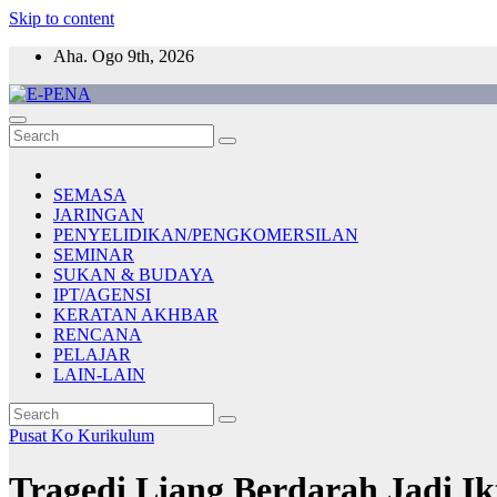
Skip to content
Aha. Ogo 9th, 2026
E-PENA
Berita Digital Terkini
SEMASA
JARINGAN
PENYELIDIKAN/PENGKOMERSILAN
SEMINAR
SUKAN & BUDAYA
IPT/AGENSI
KERATAN AKHBAR
RENCANA
PELAJAR
LAIN-LAIN
Pusat Ko Kurikulum
Tragedi Liang Berdarah Jadi I