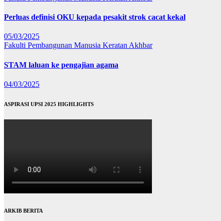
Perluas definisi OKU kepada pesakit strok cacat kekal
05/03/2025
Fakulti Pembangunan Manusia
Keratan Akhbar
STAM laluan ke pengajian agama
04/03/2025
ASPIRASI UPSI 2025 HIGHLIGHTS
ARKIB BERITA