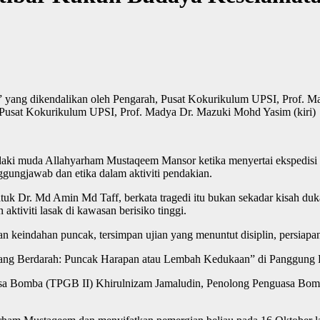
Pusat Kokurikulum UPSI, Prof. Madya Dr. Mazuki Mohd Yasim (kiri)
aki muda Allahyarham Mustaqeem Mansor ketika menyertai ekspedisi Tr
gungjawab dan etika dalam aktiviti pendakian.
atuk Dr. Md Amin Md Taff, berkata tragedi itu bukan sekadar kisah duk
ktiviti lasak di kawasan berisiko tinggi.
n keindahan puncak, tersimpan ujian yang menuntut disiplin, persiapa
ang Berdarah: Puncak Harapan atau Lembah Kedukaan” di Panggung P
guasa Bomba (TPGB II) Khirulnizam Jamaludin, Penolong Penguasa 