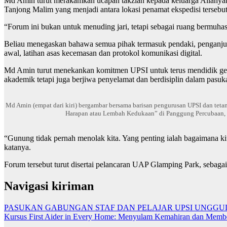
Md Amin turut merakamkan ucapan takziah kepada keluarga Allahyar
Tanjong Malim yang menjadi antara lokasi penamat ekspedisi tersebut
“Forum ini bukan untuk menuding jari, tetapi sebagai ruang bermuha
Beliau menegaskan bahawa semua pihak termasuk pendaki, penganjur 
awal, latihan asas kecemasan dan protokol komunikasi digital.
Md Amin turut menekankan komitmen UPSI untuk terus mendidik gene
akademik tetapi juga berjiwa penyelamat dan berdisiplin dalam pasuk
Md Amin (empat dari kiri) bergambar bersama barisan pengurusan UPSI dan tet
Harapan atau Lembah Kedukaan” di Panggung Percubaan, 
“Gunung tidak pernah menolak kita. Yang penting ialah bagaimana ki
katanya.
Forum tersebut turut disertai pelancaran UAP Glamping Park, sebagai 
Navigasi kiriman
PASUKAN GABUNGAN STAF DAN PELAJAR UPSI UNGGUL
Kursus First Aider in Every Home: Menyulam Kemahiran dan Memb