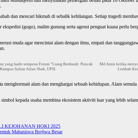
ham Mustaqeem dan menyifatkan pemergian beliau pada 16 Oktober lal
.
sabah dan mencari hikmah di sebalik kehilangan. Setiap tragedi memba
ekspedisi (gogo), malim gunung serta agensi penguat kuasa perlu be
rasi muda agar mencintai alam dengan ilmu, empati dan tanggungjawa
an.
amu yang hadir sempena Forum “Liang Berdarah: Puncak
Md Amin ketika menya
Kampus Sultan Azlan Shah, UPSI.
Lembah Ked
ta menghormati alam dan menghargai sebuah kehidupan. Alam semula jad
simbol kepada usaha membina ekosistem aktiviti luar yang lebih selama
I KEJOHANAN HOKI 2025
entuk Mahasiswa Berjiwa Besar