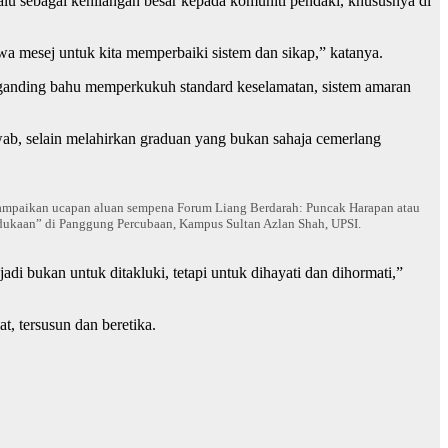
u sebagai kehilangan besar kepada komuniti pendaki, khususnya di
wa mesej untuk kita memperbaiki sistem dan sikap,” katanya.
rganding bahu memperkukuh standard keselamatan, sistem amaran
b, selain melahirkan graduan yang bukan sahaja cemerlang
mpaikan ucapan aluan sempena Forum Liang Berdarah: Puncak Harapan atau
ukaan” di Panggung Percubaan, Kampus Sultan Azlan Shah, UPSI.
i bukan untuk ditakluki, tetapi untuk dihayati dan dihormati,”
t, tersusun dan beretika.