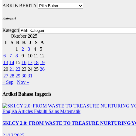
ARKIB BERITA
Kategori
Kategori
Oktober 2025
I
S
R
K
J
S
A
1
2
3
4
5
6
7
8
9
10
11
12
13
14
15
16
17
18
19
20
21
22
23
24
25
26
27
28
29
30
31
« Sep
Nov »
Artikel Bahasa Inggeris
English Articles
Fakulti Sains Matematik
SKI.CY 2.0: FROM WASTE TO TREASURE NURTURING
21/12/2025