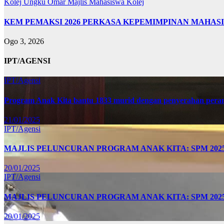
Kolej Ungku Omar
Majlis Mahasiswa Kolej
KEM PEMAKSI 2026 PERKASA KEPEMIMPINAN MAHAS
Ogo 3, 2026
IPT/AGENSI
IPT/Agensi
Program Anak Kita bantu 1833 murid dengan penyerahan perant
21/01/2025
IPT/Agensi
MAJLIS PELUNCURAN PROGRAM ANAK KITA: SPM 20
20/01/2025
IPT/Agensi
MAJLIS PELUNCURAN PROGRAM ANAK KITA: SPM 202
20/01/2025