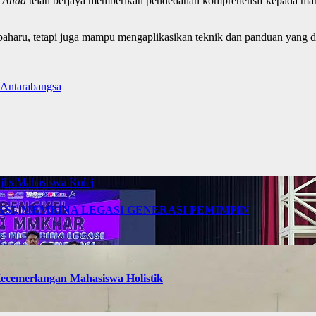
t Anda
telah berjaya memberikan pendedahan komprehensif kepada mah
 baharu, tetapi juga mampu mengaplikasikan teknik dan panduan yang 
i Antarabangsa
jlis Mahasiswa Kolej
AKSI, MEMBINA LEGASI GENERASI PEMIMPIN
cemerlangan Mahasiswa Holistik