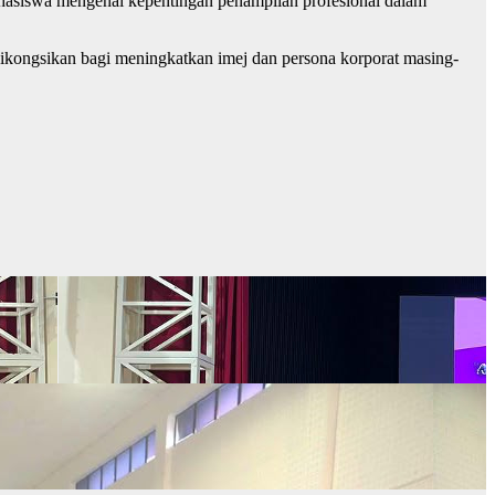
asiswa mengenai kepentingan penampilan profesional dalam
dikongsikan bagi meningkatkan imej dan persona korporat masing-