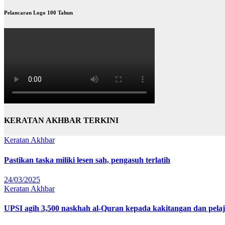
Pelancaran Logo 100 Tahun
KERATAN AKHBAR TERKINI
Keratan Akhbar
Pastikan taska miliki lesen sah, pengasuh terlatih
24/03/2025
Keratan Akhbar
UPSI agih 3,500 naskhah al-Quran kepada kakitangan dan pela