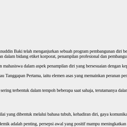
nuddin Baki telah menganjurkan sebuah program pembangunan diri be
 dalam bidang etiket korporat, penampilan profesional dan pembangun
n mahasiswa dalam aspek penampilan diri yang bersesuaian dengan kep
tau Tanggapan Pertama, iaitu elemen asas yang memainkan peranan pen
ring terbentuk dalam tempoh beberapa saat sahaja, terutamanya dalam
 nilai yang dibentuk melalui bahasa tubuh, kehadiran diri, gaya komunika
ik adalah penting, persepsi awal yang positif mampu meningkatkan 