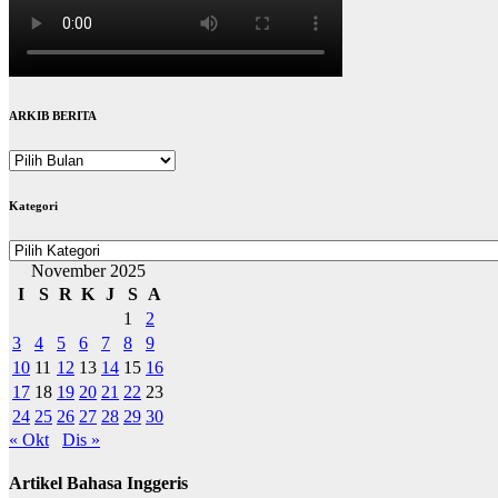
ARKIB BERITA
ARKIB
BERITA
Kategori
Kategori
November 2025
I
S
R
K
J
S
A
1
2
3
4
5
6
7
8
9
10
11
12
13
14
15
16
17
18
19
20
21
22
23
24
25
26
27
28
29
30
« Okt
Dis »
Artikel Bahasa Inggeris