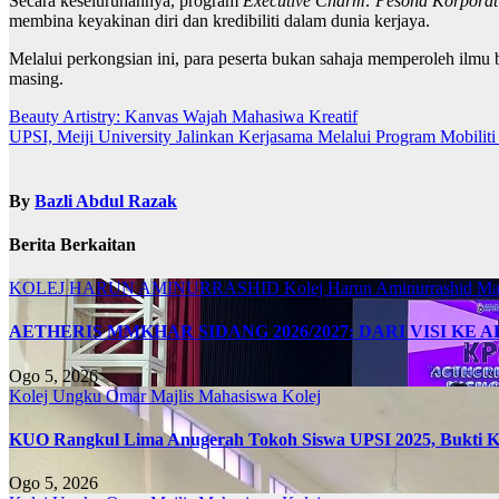
Secara keseluruhannya, program
Executive Charm: Pesona Korpora
membina keyakinan diri dan kredibiliti dalam dunia kerjaya.
Melalui perkongsian ini, para peserta bukan sahaja memperoleh ilmu
masing.
Navigasi
Beauty Artistry: Kanvas Wajah Mahasiwa Kreatif
UPSI, Meiji University Jalinkan Kerjasama Melalui Program Mobilit
kiriman
By
Bazli Abdul Razak
Berita Berkaitan
KOLEJ HARUN AMINURRASHID
Kolej Harun Aminurrashid
Ma
AETHERIS MMKHAR SIDANG 2026/2027: DARI VISI KE 
Ogo 5, 2026
Kolej Ungku Omar
Majlis Mahasiswa Kolej
KUO Rangkul Lima Anugerah Tokoh Siswa UPSI 2025, Bukti Ke
Ogo 5, 2026