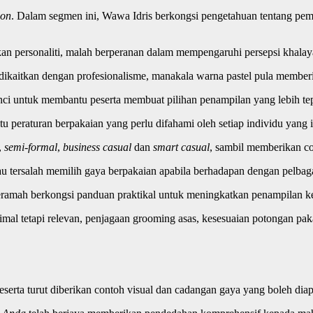
ion
. Dalam segmen ini, Wawa Idris berkongsi pengetahuan tentang pemi
n personaliti, malah berperanan dalam mempengaruhi persepsi khalay
g dikaitkan dengan profesionalisme, manakala warna pastel pula member
ci untuk membantu peserta membuat pilihan penampilan yang lebih tepa
tu peraturan berpakaian yang perlu difahami oleh setiap individu yang 
,
semi-formal
,
business casual
dan
smart casual
, sambil memberikan con
au tersalah memilih gaya berpakaian apabila berhadapan dengan pelba
eramah berkongsi panduan praktikal untuk meningkatkan penampilan k
mal tetapi relevan, penjagaan grooming asas, kesesuaian potongan pak
na peserta turut diberikan contoh visual dan cadangan gaya yang boleh di