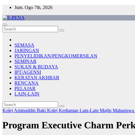
Skip
Jum. Ogo 7th, 2026
to
content
E-PENA
Berita Digital Terkini
SEMASA
JARINGAN
PENYELIDIKAN/PENGKOMERSILAN
SEMINAR
SUKAN & BUDAYA
IPT/AGENSI
KERATAN AKHBAR
RENCANA
PELAJAR
LAIN-LAIN
Kolej Aminuddin Baki
Kolej Kediaman
Lain-Lain
Majlis Mahasiswa
Program Executive Charm Perk