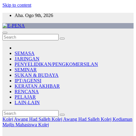
Skip to content
Aha. Ogo 9th, 2026
E-PENA
Berita Digital Terkini
SEMASA
JARINGAN
PENYELIDIKAN/PENGKOMERSILAN
SEMINAR
SUKAN & BUDAYA
IPT/AGENSI
KERATAN AKHBAR
RENCANA
PELAJAR
LAIN-LAIN
Kolej Awang Had Salleh
Kolej Awang Had Salleh
Kolej Kediaman
Majlis Mahasiswa Kolej