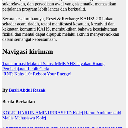
sukarelawan, dan persediaan awal yang sistematik, memastikan
perjalanan program lebih lancar dan berkualiti.
Secara keseluruhannya, Reset & Recharge KAHS! 2.0 bukan
sekadar acara riadah, tetapi manifestasi kesatuan, kreativiti dan
kekuatan komuniti KAHS, membuktikan bahawa kesejahteraan
fizikal dan mental dapat dipupuk melalui aktiviti menyeronokkan
dalam semangat kebersamaan.
Navigasi kiriman
Transformasi Makmal Sains: MMKAHS Jayakan Ruang
Pembelajaran Lebih Ceria
RNR Kahs 1.0: Reboot Your Energy!
By
Bazli Abdul Razak
Berita Berkaitan
KOLEJ HARUN AMINURRASHID
Kolej Harun Aminurrashid
Majlis Mahasiswa Kolej