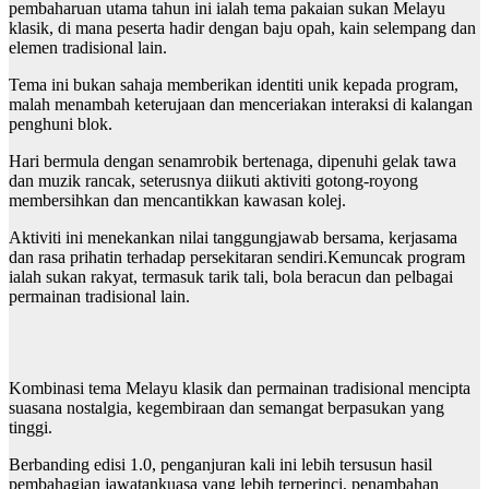
pembaharuan utama tahun ini ialah tema pakaian sukan Melayu
klasik, di mana peserta hadir dengan baju opah, kain selempang dan
elemen tradisional lain.
Tema ini bukan sahaja memberikan identiti unik kepada program,
malah menambah keterujaan dan menceriakan interaksi di kalangan
penghuni blok.
Hari bermula dengan senamrobik bertenaga, dipenuhi gelak tawa
dan muzik rancak, seterusnya diikuti aktiviti gotong-royong
membersihkan dan mencantikkan kawasan kolej.
Aktiviti ini menekankan nilai tanggungjawab bersama, kerjasama
dan rasa prihatin terhadap persekitaran sendiri.Kemuncak program
ialah sukan rakyat, termasuk tarik tali, bola beracun dan pelbagai
permainan tradisional lain.
Kombinasi tema Melayu klasik dan permainan tradisional mencipta
suasana nostalgia, kegembiraan dan semangat berpasukan yang
tinggi.
Berbanding edisi 1.0, penganjuran kali ini lebih tersusun hasil
pembahagian jawatankuasa yang lebih terperinci, penambahan