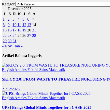
Kategori
Disember 2025
I
S
R
K
J
S
A
1
2
3
4
5
6
7
8
9
10
11
12
13
14
15
16
17
18
19
20
21
22
23
24
25
26
27
28
29
30
31
« Nov
Jan »
Artikel Bahasa Inggeris
English Articles
Fakulti Sains Matematik
SKI.CY 2.0: FROM WASTE TO TREASURE NURTURING
21/12/2025
English Articles
Fakulti Sains Matematik
UPSI Brings Global Minds Together for i-CASE 2025