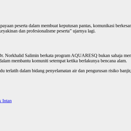
keupayaan peserta dalam membuat keputusan pantas, komunikasi berkesan 
eyakinan dan profesionalisme peserta” ujarnya lagi.
Dr. Norkhalid Salimin berkata program AQUARESQ bukan sahaja menek
i dalam membantu komuniti setempat ketika berlakunya bencana alam.
vidu terlatih dalam bidang penyelamatan air dan pengurusan risiko ba
 Intan