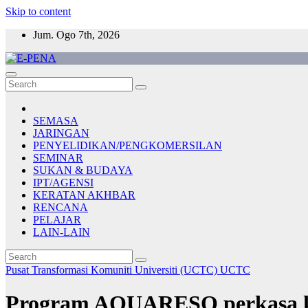
Skip to content
Jum. Ogo 7th, 2026
E-PENA
Berita Digital Terkini
SEMASA
JARINGAN
PENYELIDIKAN/PENGKOMERSILAN
SEMINAR
SUKAN & BUDAYA
IPT/AGENSI
KERATAN AKHBAR
RENCANA
PELAJAR
LAIN-LAIN
Pusat Transformasi Komuniti Universiti (UCTC)
UCTC
Program AQUARESQ perkasa kem