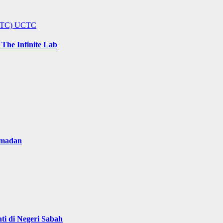
UCTC)
UCTC
The Infinite Lab
amadan
i di Negeri Sabah