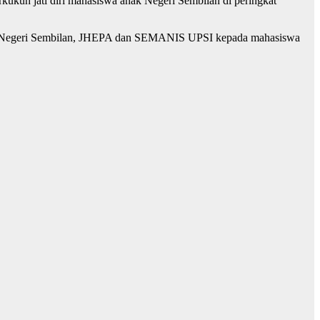
ukuh jati diri mahasiswa anak Negeri Sembilan di peringkat
asan Negeri Sembilan, JHEPA dan SEMANIS UPSI kepada mahasiswa