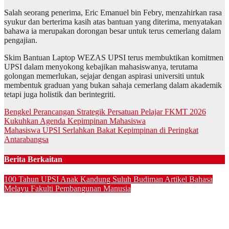
Salah seorang penerima, Eric Emanuel bin Febry, menzahirkan rasa
syukur dan berterima kasih atas bantuan yang diterima, menyatakan
bahawa ia merupakan dorongan besar untuk terus cemerlang dalam
pengajian.
Skim Bantuan Laptop WEZAS UPSI terus membuktikan komitmen
UPSI dalam menyokong kebajikan mahasiswanya, terutama
golongan memerlukan, sejajar dengan aspirasi universiti untuk
membentuk graduan yang bukan sahaja cemerlang dalam akademik
tetapi juga holistik dan berintegriti.
Navigasi
Bengkel Perancangan Strategik Persatuan Pelajar FKMT 2026
Kukuhkan Agenda Kepimpinan Mahasiswa
kiriman
Mahasiswa UPSI Serlahkan Bakat Kepimpinan di Peringkat
Antarabangsa
Berita Berkaitan
100 Tahun UPSI
Anak Kandung Suluh Budiman
Artikel Bahasa
Melayu
Fakulti Pembangunan Manusia
MAJLIS BACAAN YASIN AT10 PERKUKUH NILAI
KEROHANIAN, KEPRIHATINAN DAN UKHUWAH
MAHASISWA PROGRAM PENDIDIKAN KHAS