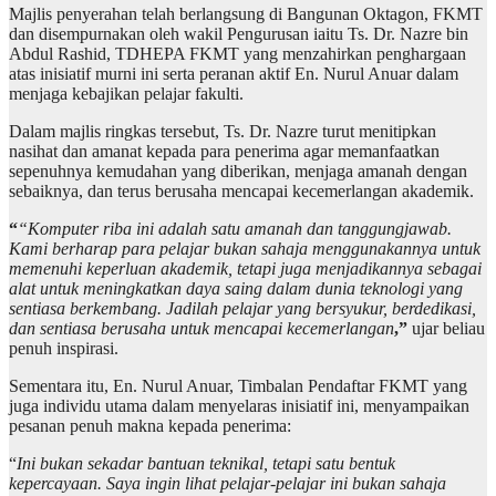
Majlis penyerahan telah berlangsung di Bangunan Oktagon, FKMT
dan disempurnakan oleh wakil Pengurusan iaitu Ts. Dr. Nazre bin
Abdul Rashid, TDHEPA FKMT yang menzahirkan penghargaan
atas inisiatif murni ini serta peranan aktif En. Nurul Anuar dalam
menjaga kebajikan pelajar fakulti.
Dalam majlis ringkas tersebut, Ts. Dr. Nazre turut menitipkan
nasihat dan amanat kepada para penerima agar memanfaatkan
sepenuhnya kemudahan yang diberikan, menjaga amanah dengan
sebaiknya, dan terus berusaha mencapai kecemerlangan akademik.
“
“Komputer riba ini adalah satu amanah dan tanggungjawab.
Kami berharap para pelajar bukan sahaja menggunakannya untuk
memenuhi keperluan akademik, tetapi juga menjadikannya sebagai
alat untuk meningkatkan daya saing dalam dunia teknologi yang
sentiasa berkembang. Jadilah pelajar yang bersyukur, berdedikasi,
dan sentiasa berusaha untuk mencapai kecemerlangan
,”
ujar beliau
penuh inspirasi.
Sementara itu, En. Nurul Anuar, Timbalan Pendaftar FKMT yang
juga individu utama dalam menyelaras inisiatif ini, menyampaikan
pesanan penuh makna kepada penerima:
“
Ini bukan sekadar bantuan teknikal, tetapi satu bentuk
kepercayaan. Saya ingin lihat pelajar-pelajar ini bukan sahaja