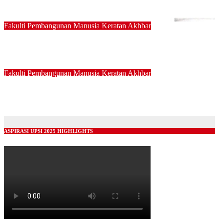
06/03/2025
Fakulti Pembangunan Manusia
Keratan Akhbar
Perluas definisi OKU kepada pesakit strok cacat kekal
05/03/2025
Fakulti Pembangunan Manusia
Keratan Akhbar
STAM laluan ke pengajian agama
04/03/2025
ASPIRASI UPSI 2025 HIGHLIGHTS