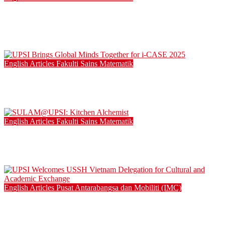
SKI.CY 2.0: FROM WASTE TO TREASURE NURTURING
YOUNG MINDS THROUGH SUSTAINABLE LEARNING
21/12/2025
English Articles
Fakulti Sains Matematik
UPSI Brings Global Minds Together for i-CASE 2025
15/12/2025
English Articles
Fakulti Sains Matematik
SULAM@UPSI: Kitchen Alchemist
04/12/2025
English Articles
Pusat Antarabangsa dan Mobiliti (IMC)
UPSI Welcomes USSH Vietnam Delegation for Cultural and
Academic Exchange