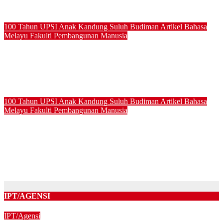
Jul 17, 2026
100 Tahun UPSI
Anak Kandung Suluh Budiman
Artikel Bahasa
Melayu
Fakulti Pembangunan Manusia
PROGRAM PRIHATIN PEPERIKSAAN “KIT EXAM, MISI
4.00” SUNTIK SEMANGAT DAN KEPRIHATINAN BUAT
MAHASISWA AT10
Jul 16, 2026
100 Tahun UPSI
Anak Kandung Suluh Budiman
Artikel Bahasa
Melayu
Fakulti Pembangunan Manusia
PROGRAM AT10 PERKASA KESEDIAAN, ADAB DAN
PROFESIONALISME MAHASISWA PROGRAM
PENDIDIKAN KHAS MENERUSI TAKLIMAT
PENEMPATAN PERANTIS GURU (PG) 2026
Jul 16, 2026
IPT/AGENSI
IPT/Agensi