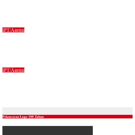
Program Anak Kita bantu 1833 murid dengan penyerahan
peranti di Negeri Sabah
21/01/2025
IPT/Agensi
MAJLIS PELUNCURAN PROGRAM ANAK KITA: SPM
2025 (USM) DAN PENYERAHAN TABLET PENDIDIKAN
PERINGKAT NEGERI TERENGGANU
20/01/2025
IPT/Agensi
MAJLIS PELUNCURAN PROGRAM ANAK KITA: SPM
2025 (USM) DAN PENYERAHAN TABLET PENDIDIKAN,
PERINGKAT NEGERI KEDAH
20/01/2025
Pelancaran Logo 100 Tahun