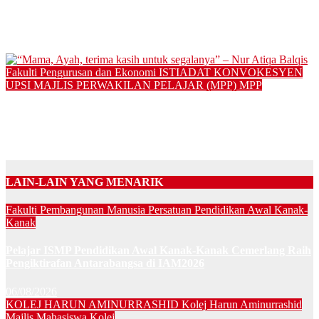
PERSEMBAHAN ISTIMEWA ‘TRIBUTE TO M. NASIR’
GEGARKAN MALAM PESKON26
30/12/2024
Fakulti Pengurusan dan Ekonomi
ISTIADAT KONVOKESYEN
UPSI
MAJLIS PERWAKILAN PELAJAR (MPP)
MPP
“Mama, Ayah, terima kasih untuk segalanya” – Nur Atiqa
Balqis
01/12/2024
LAIN-LAIN YANG MENARIK
Fakulti Pembangunan Manusia
Persatuan Pendidikan Awal Kanak-
Kanak
Pelajar ISMP Pendidikan Awal Kanak-Kanak Cemerlang Raih
Pengiktirafan Antarabangsa di IAM2026
06/08/2026
KOLEJ HARUN AMINURRASHID
Kolej Harun Aminurrashid
Majlis Mahasiswa Kolej