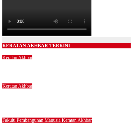
KERATAN AKHBAR TERKINI
Keratan Akhbar
Pastikan taska miliki lesen sah, pengasuh terlatih
24/03/2025
Keratan Akhbar
UPSI agih 3,500 naskhah al-Quran kepada kakitangan dan
pelajar
24/03/2025
Fakulti Pembangunan Manusia
Keratan Akhbar
Bina semangat perpaduan dalam diri sejak awal usia