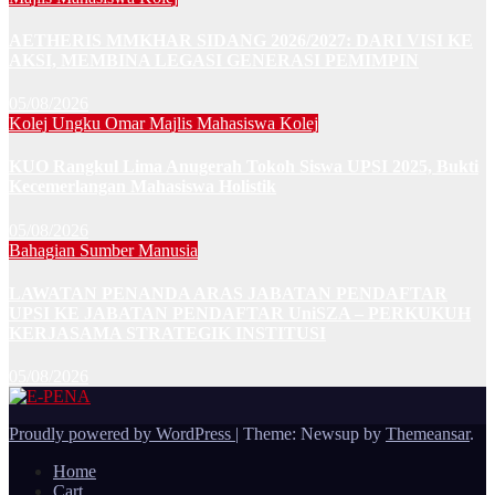
AETHERIS MMKHAR SIDANG 2026/2027: DARI VISI KE
AKSI, MEMBINA LEGASI GENERASI PEMIMPIN
05/08/2026
Kolej Ungku Omar
Majlis Mahasiswa Kolej
KUO Rangkul Lima Anugerah Tokoh Siswa UPSI 2025, Bukti
Kecemerlangan Mahasiswa Holistik
05/08/2026
Bahagian Sumber Manusia
LAWATAN PENANDA ARAS JABATAN PENDAFTAR
UPSI KE JABATAN PENDAFTAR UniSZA – PERKUKUH
KERJASAMA STRATEGIK INSTITUSI
05/08/2026
Proudly powered by WordPress
|
Theme: Newsup by
Themeansar
.
Home
Cart