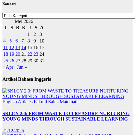
Kategori
Kategori
Mei 2026
I
S
R
K
J
S
A
1
2
3
4
5
6
7
8
9
10
11
12
13
14
15
16
17
18
19
20
21
22
23
24
25
26
27
28
29
30
31
« Apr
Jun »
Artikel Bahasa Inggeris
English Articles
Fakulti Sains Matematik
SKI.CY 2.0: FROM WASTE TO TREASURE NURTURING
YOUNG MINDS THROUGH SUSTAINABLE LEARNING
21/12/2025