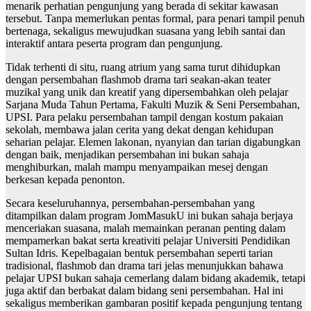
menarik perhatian pengunjung yang berada di sekitar kawasan
tersebut. Tanpa memerlukan pentas formal, para penari tampil penuh
bertenaga, sekaligus mewujudkan suasana yang lebih santai dan
interaktif antara peserta program dan pengunjung.
Tidak terhenti di situ, ruang atrium yang sama turut dihidupkan
dengan persembahan flashmob drama tari seakan-akan teater
muzikal yang unik dan kreatif yang dipersembahkan oleh pelajar
Sarjana Muda Tahun Pertama, Fakulti Muzik & Seni Persembahan,
UPSI. Para pelaku persembahan tampil dengan kostum pakaian
sekolah, membawa jalan cerita yang dekat dengan kehidupan
seharian pelajar. Elemen lakonan, nyanyian dan tarian digabungkan
dengan baik, menjadikan persembahan ini bukan sahaja
menghiburkan, malah mampu menyampaikan mesej dengan
berkesan kepada penonton.
Secara keseluruhannya, persembahan-persembahan yang
ditampilkan dalam program JomMasukU ini bukan sahaja berjaya
menceriakan suasana, malah memainkan peranan penting dalam
mempamerkan bakat serta kreativiti pelajar Universiti Pendidikan
Sultan Idris. Kepelbagaian bentuk persembahan seperti tarian
tradisional, flashmob dan drama tari jelas menunjukkan bahawa
pelajar UPSI bukan sahaja cemerlang dalam bidang akademik, tetapi
juga aktif dan berbakat dalam bidang seni persembahan. Hal ini
sekaligus memberikan gambaran positif kepada pengunjung tentang