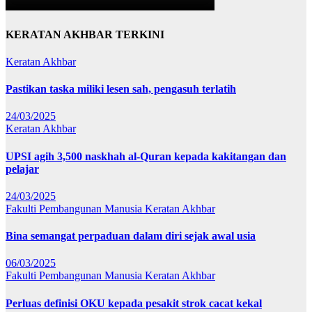
KERATAN AKHBAR TERKINI
Keratan Akhbar
Pastikan taska miliki lesen sah, pengasuh terlatih
24/03/2025
Keratan Akhbar
UPSI agih 3,500 naskhah al-Quran kepada kakitangan dan
pelajar
24/03/2025
Fakulti Pembangunan Manusia
Keratan Akhbar
Bina semangat perpaduan dalam diri sejak awal usia
06/03/2025
Fakulti Pembangunan Manusia
Keratan Akhbar
Perluas definisi OKU kepada pesakit strok cacat kekal