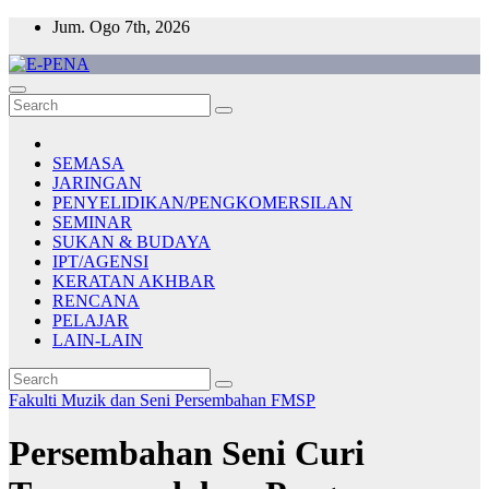
Skip
Jum. Ogo 7th, 2026
to
content
E-PENA
Berita Digital Terkini
SEMASA
JARINGAN
PENYELIDIKAN/PENGKOMERSILAN
SEMINAR
SUKAN & BUDAYA
IPT/AGENSI
KERATAN AKHBAR
RENCANA
PELAJAR
LAIN-LAIN
Fakulti Muzik dan Seni Persembahan
FMSP
Persembahan Seni Curi