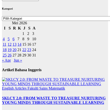
BERITA
Kategori
Kategori
Mei 2026
I
S
R
K
J
S
A
1
2
3
4
5
6
7
8
9
10
11
12
13
14
15
16
17
18
19
20
21
22
23
24
25
26
27
28
29
30
31
« Apr
Jun »
Artikel Bahasa Inggeris
English Articles
Fakulti Sains Matematik
SKI.CY 2.0: FROM WASTE TO TREASURE NURTURING
YOUNG MINDS THROUGH SUSTAINABLE LEARNING