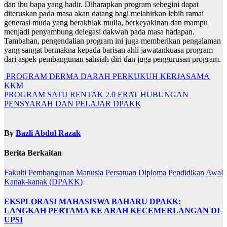
dan ibu bapa yang hadir. Diharapkan program sebegini dapat
diteruskan pada masa akan datang bagi melahirkan lebih ramai
generasi muda yang berakhlak mulia, berkeyakinan dan mampu
menjadi penyambung delegasi dakwah pada masa hadapan.
Tambahan, pengendalian program ini juga memberikan pengalaman
yang sangat bermakna kepada barisan ahli jawatankuasa program
dari aspek pembangunan sahsiah diri dan juga pengurusan program.
Navigasi
PROGRAM DERMA DARAH PERKUKUH KERJASAMA
KKM
kiriman
PROGRAM SATU RENTAK 2.0 ERAT HUBUNGAN
PENSYARAH DAN PELAJAR DPAKK
By
Bazli Abdul Razak
Berita Berkaitan
Fakulti Pembangunan Manusia
Persatuan Diploma Pendidikan Awal
Kanak-kanak (DPAKK)
EKSPLORASI MAHASISWA BAHARU DPAKK:
LANGKAH PERTAMA KE ARAH KECEMERLANGAN DI
UPSI