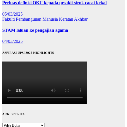
Perluas definisi OKU kepada pesakit strok cacat kekal
05/03/2025
Fakulti Pembangunan Manusia
Keratan Akhbar
STAM laluan ke pengajian agama
04/03/2025
ASPIRASI UPSI 2025 HIGHLIGHTS
ARKIB BERITA
ARKIB