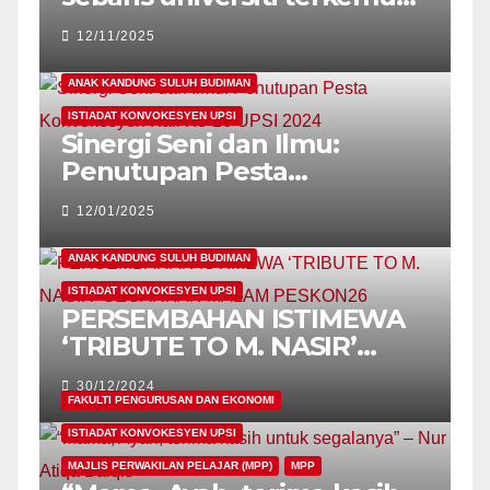
dunia – Naib Canselor
12/11/2025
ANAK KANDUNG SULUH BUDIMAN
ISTIADAT KONVOKESYEN UPSI
Sinergi Seni dan Ilmu:
Penutupan Pesta
Konvokesyen Kali Ke-26
12/01/2025
UPSI 2024
ANAK KANDUNG SULUH BUDIMAN
ISTIADAT KONVOKESYEN UPSI
PERSEMBAHAN ISTIMEWA
‘TRIBUTE TO M. NASIR’
GEGARKAN MALAM
30/12/2024
PESKON26
FAKULTI PENGURUSAN DAN EKONOMI
ISTIADAT KONVOKESYEN UPSI
MAJLIS PERWAKILAN PELAJAR (MPP)
MPP