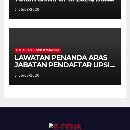
Kecemerlangan Mahasiswa
05/08/2026
Holistik
BAHAGIAN SUMBER MANUSIA
LAWATAN PENANDA ARAS
JABATAN PENDAFTAR UPSI
KE JABATAN PENDAFTAR
05/08/2026
UniSZA – PERKUKUH
KERJASAMA STRATEGIK
INSTITUSI