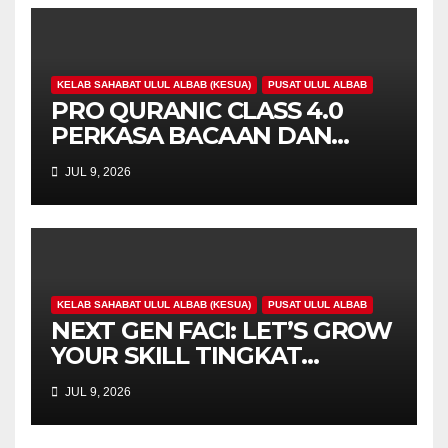
KELAB SAHABAT ULUL ALBAB (KESUA)
PUSAT ULUL ALBAB
PRO QURANIC CLASS 4.0
PERKASA BACAAN DAN
PENGHAYATAN AL-QURAN
JUL 9, 2026
MAHASISWA
KELAB SAHABAT ULUL ALBAB (KESUA)
PUSAT ULUL ALBAB
NEXT GEN FACI: LET’S GROW
YOUR SKILL TINGKAT
KOMPETENSI FASILITATOR
JUL 9, 2026
MAHASISWA UPSI