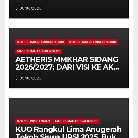
Cemerlang Raih
06/08/2026
Pengiktirafan Antarabangsa
di IAM2026
KOLEJ HARUN AMINURRASHID
KOLEJ HARUN AMINURRASHID
MAJLIS MAHASISWA KOLEJ
AETHERIS MMKHAR SIDANG
2026/2027: DARI VISI KE AKSI,
MEMBINA LEGASI GENERASI
05/08/2026
PEMIMPIN
KOLEJ UNGKU OMAR
MAJLIS MAHASISWA KOLEJ
KUO Rangkul Lima Anugerah
Tokoh Siswa UPSI 2025, Bukti