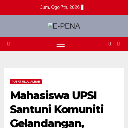
Skip
Jum. Ogo 7th, 2026
to
content
PUSAT ULUL ALBAB
Mahasiswa UPSI
Santuni Komuniti
Gelandangan,