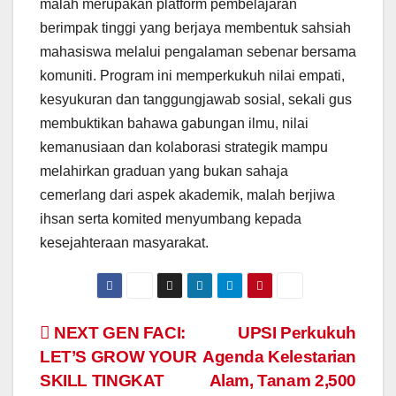
malah merupakan platform pembelajaran
berimpak tinggi yang berjaya membentuk sahsiah
mahasiswa melalui pengalaman sebenar bersama
komuniti. Program ini memperkukuh nilai empati,
kesyukuran dan tanggungjawab sosial, sekali gus
membuktikan bahawa gabungan ilmu, nilai
kemanusiaan dan kolaborasi strategik mampu
melahirkan graduan yang bukan sahaja
cemerlang dari aspek akademik, malah berjiwa
ihsan serta komited menyumbang kepada
kesejahteraan masyarakat.
Navigasi
NEXT GEN FACI:
UPSI Perkukuh
LET’S GROW YOUR
Agenda Kelestarian
kiriman
SKILL TINGKAT
Alam, Tanam 2,500