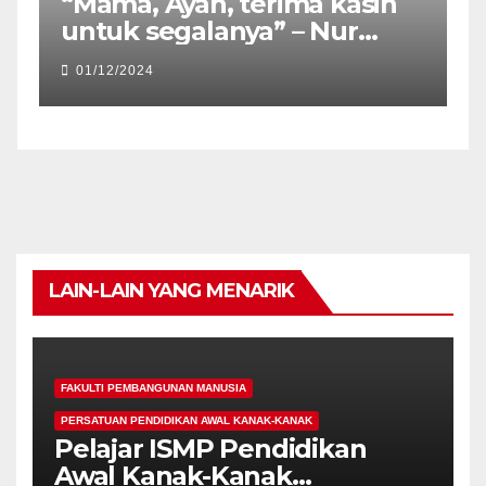
“Mama, Ayah, terima kasih
untuk segalanya” – Nur
Atiqa Balqis
01/12/2024
LAIN-LAIN YANG MENARIK
FAKULTI PEMBANGUNAN MANUSIA
PERSATUAN PENDIDIKAN AWAL KANAK-KANAK
Pelajar ISMP Pendidikan
Awal Kanak-Kanak