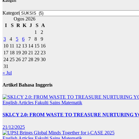
Kategori
Kategori
Ogos 2026
I
S
R
K
J
S
A
1
2
3
4
5
6
7
8
9
10
11
12
13
14
15
16
17
18
19
20
21
22
23
24
25
26
27
28
29
30
31
« Jul
Artikel Bahasa Inggeris
English Articles
Fakulti Sains Matematik
SKI.CY 2.0: FROM WASTE TO TREASURE NURTURING
21/12/2025
English Articles
Fakulti Sains Matematik