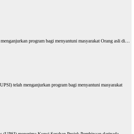
) menganjurkan program bagi menyantuni masyarakat Orang asli di…
PSI) telah menganjurkan program bagi menyantuni masyarakat
ris (UPSI) menerima Kunci Serahan Projek Pembinaan daripada