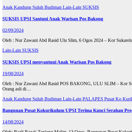
Anak Kandung Suluh Budiman
Lain-Lain
SUKSIS
SUKSIS UPSI Santuni Anak Warisan Pos Bakong
02/09/2024
Oleh : Nur Zawani Abd Rasid Ulu Slim, 6 Ogos 2024 – Kor Sukarela
Lain-Lain
SUKSIS
SUKSIS UPSI menyantuni Anak Warisan Pos Bakong
19/08/2024
Oleh : Nur Zawani Abd Rasid POS BAKONG, ULU SLIM – Kor Sukarel
Orang asli di…
Anak Kandung Suluh Budiman
Lain-Lain
PALAPES
Pusat Ko Kur
Bangunan Pusat Kokurikulum UPSI Terima Kunci Serahan Pro
14/08/2024
Oleh: Bazli Razak Tanjong Malim, 13 Ogos- Bangunan Pusat Kokurik