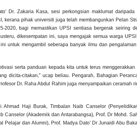
peranti di
(USM)
Negeri Sabah
PENY
ato’ Dr. Zakaria Kasa, sesi perkongsian maklumat daripada
, kerana pihak universiti juga telah membangunkan Pelan Str
N TAB
015-2020, bagi memastikan UPSI sentiasa bergerak seiring 
PENDI
“Justeru, dikesempatan ini, saya mengajak semua warga UPS
 ini untuk mengambil seberapa banyak ilmu dan pengalaman
PERIN
NEGER
ivasi serta panduan kepada kita untuk terus menggerakkan 
TERE
yang dicita-citakan,” ucap beliau. Pengarah, Bahagian Peran
U
Profesor Dr. Raha Abdul Rahim juga menyampaikan ceramah r
i Ahmad Haji Burak, Timbalan Naib Canselor (Penyelidika
 Naib Canselor (Akademik dan Antarabangsa), Prof. Dr Mohd. Sa
 Pelajar dan Alumni), Prof. Madya Dato’ Dr Junaidi Abu Bak