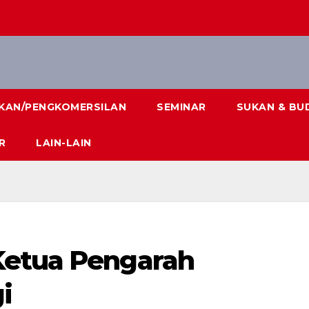
IKAN/PENGKOMERSILAN
SEMINAR
SUKAN & BU
R
LAIN-LAIN
Ketua Pengarah
i