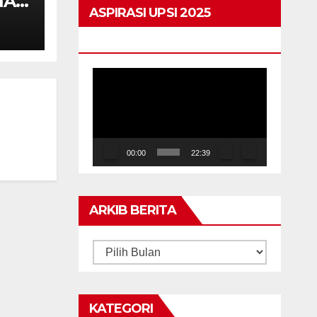
NA
ASPIRASI UPSI 2025
FPM
HIGHLIGHTS
GAN
Pemain
Video
00:00
22:39
ARKIB BERITA
ARKIB
BERITA
KATEGORI