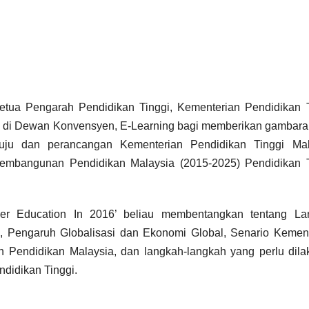
etua Pengarah Pendidikan Tinggi, Kementerian Pendidikan T
kan di Dewan Konvensyen, E-Learning bagi memberikan gambar
uju dan perancangan Kementerian Pendidikan Tinggi Mal
embangunan Pendidikan Malaysia (2015-2025) Pendidikan T
IPT/AGENSI
IPT/AGENSI
Program Anak
MAJLI
Kita bantu
PELU
er Education In 2016’ beliau membentangkan tentang La
1833 murid
N PR
, Pengaruh Globalisasi dan Ekonomi Global, Senario Kement
21/01/2025
20/01/2025
 Pendidikan Malaysia, dan langkah-langkah yang perlu dila
dengan
ANAK 
didikan Tinggi.
penyerahan
SPM 2