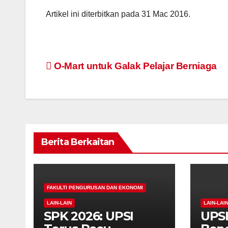
Artikel ini diterbitkan pada 31 Mac 2016.
Navigasi
O-Mart untuk Galak Pelajar Berniaga
kiriman
Berita Berkaitan
FAKULTI PENGURUSAN DAN EKONOMI
LAIN-LAIN
LAIN-LAI
SPK 2026: UPSI
UPS