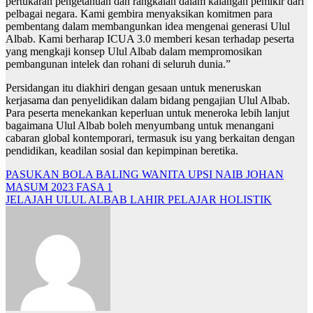
pertukaran pengetahuan dan rangkaian dalam kalangan pemikir dari
pelbagai negara. Kami gembira menyaksikan komitmen para
pembentang dalam membangunkan idea mengenai generasi Ulul
Albab. Kami berharap ICUA 3.0 memberi kesan terhadap peserta
yang mengkaji konsep Ulul Albab dalam mempromosikan
pembangunan intelek dan rohani di seluruh dunia.”
Persidangan itu diakhiri dengan gesaan untuk meneruskan
kerjasama dan penyelidikan dalam bidang pengajian Ulul Albab.
Para peserta menekankan keperluan untuk meneroka lebih lanjut
bagaimana Ulul Albab boleh menyumbang untuk menangani
cabaran global kontemporari, termasuk isu yang berkaitan dengan
pendidikan, keadilan sosial dan kepimpinan beretika.
Navigasi
PASUKAN BOLA BALING WANITA UPSI NAIB JOHAN
MASUM 2023 FASA 1
kiriman
JELAJAH ULUL ALBAB LAHIR PELAJAR HOLISTIK