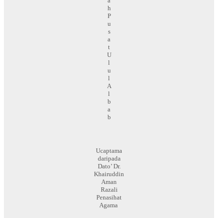
a
h
P
u
s
a
t
U
l
u
l
A
l
b
a
b
Ucaptama
daripada
Dato’ Dr.
Khairuddin
Aman
Razali
Penasihat
Agama