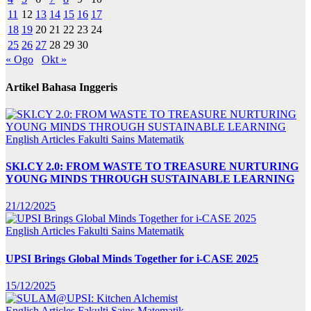
11
12
13
14
15
16
17
18
19
20
21
22
23
24
25
26
27
28
29
30
« Ogo
Okt »
Artikel Bahasa Inggeris
English Articles
Fakulti Sains Matematik
SKI.CY 2.0: FROM WASTE TO TREASURE NURTURING
YOUNG MINDS THROUGH SUSTAINABLE LEARNING
21/12/2025
English Articles
Fakulti Sains Matematik
UPSI Brings Global Minds Together for i-CASE 2025
15/12/2025
English Articles
Fakulti Sains Matematik