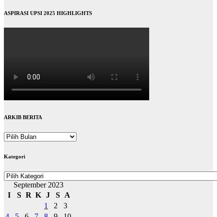
ASPIRASI UPSI 2025 HIGHLIGHTS
ARKIB BERITA
ARKIB
BERITA
Kategori
Kategori
September 2023
I
S
R
K
J
S
A
1
2
3
4
5
6
7
8
9
10