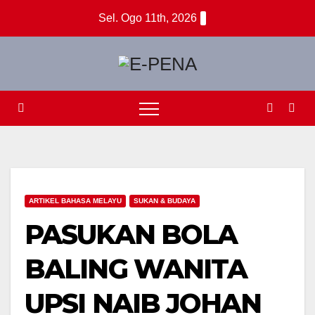
Skip
Sel. Ogo 11th, 2026
to
content
ARTIKEL BAHASA MELAYU
SUKAN & BUDAYA
PASUKAN BOLA
BALING WANITA
UPSI NAIB JOHAN