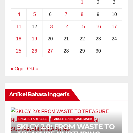
1
2
3
4
5
6
7
8
9
10
11
12
13
14
15
16
17
18
19
20
21
22
23
24
25
26
27
28
29
30
« Ogo
Okt »
Artikel Bahasa Inggeris
ENGLISH ARTICLES
FAKULTI SAINS MATEMATIK
SKI.CY 2.0: FROM WASTE TO