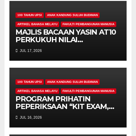
100 TAHUN UPSI
ANAK KANDUNG SULUH BUDIMAN
ARTIKEL BAHASA MELAYU
FAKULTI PEMBANGUNAN MANUSIA
MAJLIS BACAAN YASIN AT10
PERKUKUH NILAI
KEROHANIAN,
JUL 17, 2026
KEPRIHATINAN DAN
UKHUWAH MAHASISWA
PROGRAM PENDIDIKAN
KHAS
100 TAHUN UPSI
ANAK KANDUNG SULUH BUDIMAN
ARTIKEL BAHASA MELAYU
FAKULTI PEMBANGUNAN MANUSIA
PROGRAM PRIHATIN
PEPERIKSAAN “KIT EXAM,
MISI 4.00” SUNTIK
JUL 16, 2026
SEMANGAT DAN
KEPRIHATINAN BUAT