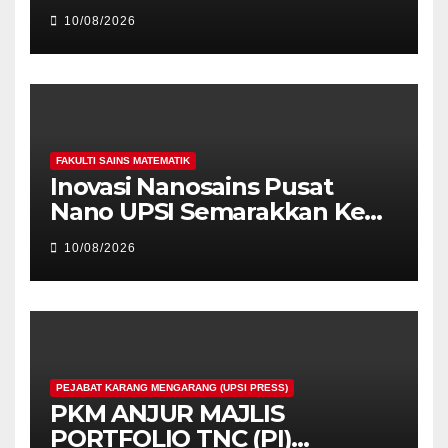
Bantu Guru Atasi Cabaran
10/08/2026
Pembelajaran
FAKULTI SAINS MATEMATIK
Inovasi Nanosains Pusat
Nano UPSI Semarakkan Kem
STEM SJKC Chung Sin
10/08/2026
PEJABAT KARANG MENGARANG (UPSI PRESS)
PKM ANJUR MAJLIS
PORTFOLIO TNC (PI)