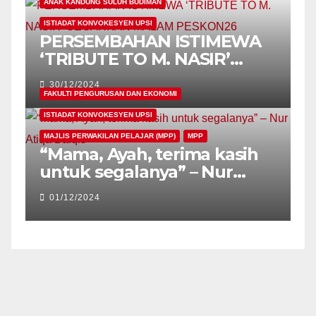
ANAK KANDUNG SULUH BUDIMAN
ISTIADAT KONVOKESYEN UPSI
PERSEMBAHAN ISTIMEWA
‘TRIBUTE TO M. NASIR’
GEGARKAN MALAM
30/12/2024
PESKON26
FAKULTI PENGURUSAN DAN EKONOMI
ISTIADAT KONVOKESYEN UPSI
MAJLIS PERWAKILAN PELAJAR (MPP)
MPP
“Mama, Ayah, terima kasih
untuk segalanya” – Nur
Atiqa Balqis
01/12/2024