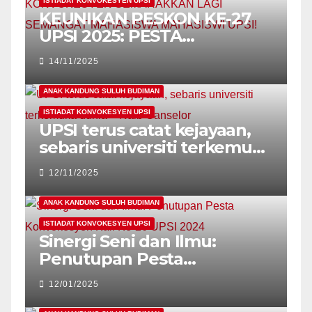
ISTIADAT KONVOKESYEN UPSI
KEUNIKAN PESKON KE-27
UPSI 2025: PESTA
KONVOKESYEN
14/11/2025
SEMARAKKAN LAGI
SEMANGAT MAHASISWA
ANAK KANDUNG SULUH BUDIMAN
MAHASISWI UPSI!
ISTIADAT KONVOKESYEN UPSI
UPSI terus catat kejayaan,
sebaris universiti terkemuka
dunia – Naib Canselor
12/11/2025
ANAK KANDUNG SULUH BUDIMAN
ISTIADAT KONVOKESYEN UPSI
Sinergi Seni dan Ilmu:
Penutupan Pesta
Konvokesyen Kali Ke-26
12/01/2025
UPSI 2024