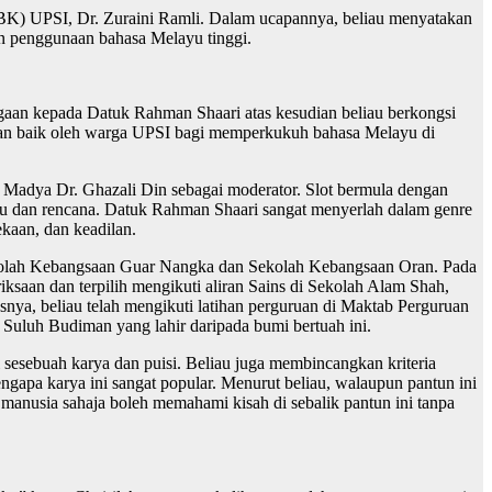
BK) UPSI, Dr. Zuraini Ramli. Dalam ucapannya, beliau menyatakan
n penggunaan bahasa Melayu tinggi.
n kepada Datuk Rahman Shaari atas kesudian beliau berkongsi
ngan baik oleh warga UPSI bagi memperkukuh bahasa Melayu di
 Madya Dr. Ghazali Din sebagai moderator. Slot bermula dengan
ku dan rencana. Datuk Rahman Shaari sangat menyerlah dalam genre
kaan, dan keadilan.
ekolah Kebangsaan Guar Nangka dan Sekolah Kebangsaan Oran. Pada
saan dan terpilih mengikuti aliran Sains di Sekolah Alam Shah,
snya, beliau telah mengikuti latihan perguruan di Maktab Perguruan
g Suluh Budiman yang lahir daripada bumi bertuah ini.
esebuah karya dan puisi. Beliau juga membincangkan kriteria
ngapa karya ini sangat popular. Menurut beliau, walaupun pantun ini
anusia sahaja boleh memahami kisah di sebalik pantun ini tanpa