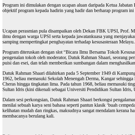
Program ini dimulakan dengan ucapan aluan daripada Ketua Jabatan
objektif program kepada hadirin yang hadir dan berharap program
Ucapan perasmian pula disampaikan oleh Dekan FBK UPSI, Prof. M
ilmu dengan warga UPSI serta kepada jawatankuasa yang menjayakan
samping mempertingkat penghayatan terhadap kesusasteraan Melayu.
Program diteruskan dengan slot “Bicara Ilmu Bersama Tokoh Kesusas
pengenalan tokoh oleh moderator, Datuk Rahman Shaari, seorang pen
puisi dan esei, dan telah memberikan sumbangan dalam menghasilkan 
Datuk Rahman Shaari dilahirkan pada 5 September 1949 di Kampung
1962, beliau memasuki Sekolah Menengah Derma, Kangar sehingga lulu
Cheras hingga tingkatan lima. Pada tahun 1968, beliau memasuki ting
Sultan Idris (kini dikenali sebagai Universiti Pendidikan Sultan Id
Dalam sesi perkongsian, Datuk Rahman Shaari berkongsi pengalaman
menilai sebuah karya seni bahasa seperti pantun klasik ‘buah cemped
kelihatan mudah dan ringkas, maksudnya sangat mendalam kerana ha
membacanya berulang kali.