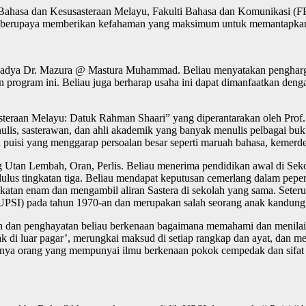
 Bahasa dan Kesusasteraan Melayu, Fakulti Bahasa dan Komunikasi (F
 ini berupaya memberikan kefahaman yang maksimum untuk memantapka
adya Dr. Mazura @ Mastura Muhammad. Beliau menyatakan penghargaa
 program ini. Beliau juga berharap usaha ini dapat dimanfaatkan de
teraan Melayu: Datuk Rahman Shaari” yang diperantarakan oleh Prof.
ulis, sasterawan, dan ahli akademik yang banyak menulis pelbagai bu
puisi yang menggarap persoalan besar seperti maruah bahasa, kemerde
 Utan Lembah, Oran, Perlis. Beliau menerima pendidikan awal di S
s tingkatan tiga. Beliau mendapat keputusan cemerlang dalam peperik
katan enam dan mengambil aliran Sastera di sekolah yang sama. Seteru
ris, UPSI) pada tahun 1970-an dan merupakan salah seorang anak kandun
 dan penghayatan beliau berkenaan bagaimana memahami dan menilai s
ak di luar pagar’, merungkai maksud di setiap rangkap dan ayat, dan me
nya orang yang mempunyai ilmu berkenaan pokok cempedak dan sifat m