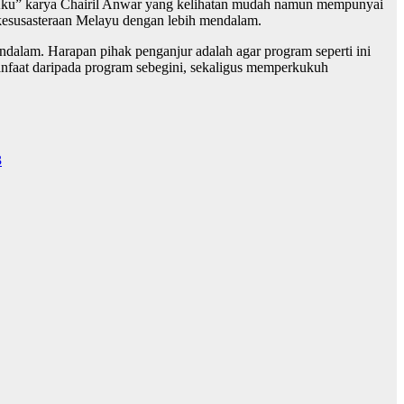
 “Aku” karya Chairil Anwar yang kelihatan mudah namun mempunyai
kesusasteraan Melayu dengan lebih mendalam.
alam. Harapan pihak penganjur adalah agar program seperti ini
anfaat daripada program sebegini, sekaligus memperkukuh
3