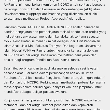
Ar-Raniry ini menunjukkan komitmen NCDRC untuk sentiasa bersedia
berkongsi prinsip Amalan Bersesuaian Perkembangan (ABP) atau
Developmentally Appropriate Practice yang dilaksanakan di sini,
terutamanya melibatkan Project Approach,” ujar beliau.
Keunikan modul TASKA dan TADIKA di NCDRC adalah penerapan
kaedah pengajaran dan pembelajaran melalui pendekatan projek yang
melibatkan penyiasatan mendalam kanak-kanak tentang sesuatu
topik. Pendekatan ini menarik minat delegasi dari Unit Pendidikan
Islam Anak Usia Dini, Fakultas Tarbiyah Dan Keguruan, Universitas
Islam Negeri (UIN) Ar Raniry untuk merangka kerjasama dengan
NCDRC dalam berkongsi kepakaran melibatkan pensyarah dan
pelajar bagi program Pendidikan Awal Kanak-kanak.
Selain itu, perbincangan turut dilaksanakan selepas sesi lawatan
penanda aras. Bersama dalam perbincangan adalah Dr. Intan
Farahana Abdul Rani selaku Penyelaras Penerbitan, Jaringan Industri
dan Komuniti di NCDRC. Perbincangan melibatkan potensi kerjasama
masa depan dalam perundingan, penyelidikan, dan jemputan untuk
mendaftar sebagai pelajar pascasiswazah.
Kunjungan ini merupakan suntikan positif bagi NCDRC untuk terus
membantu dan berkongsi sumber pendidikan dan kepakaran
bersama komuniti, bukan sahaja di dalam negara tetapi juga di luar