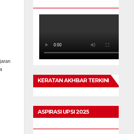
TAHUN
jaran
a
KERATAN AKHBAR TERKINI
ASPIRASI UPSI 2025
HIGHLIGHTS