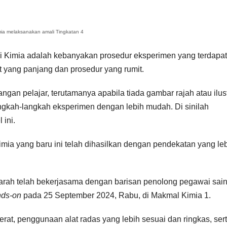
mia melaksanakan amali Tingkatan 4
i Kimia adalah kebanyakan prosedur eksperimen yang terdapat
t yang panjang dan prosedur yang rumit.
ngan pelajar, terutamanya apabila tiada gambar rajah atau ilus
kah-langkah eksperimen dengan lebih mudah. Di sinilah
 ini.
mia yang baru ini telah dihasilkan dengan pendekatan yang le
arah telah bekerjasama dengan barisan penolong pegawai sai
nds-on
pada 25 September 2024, Rabu, di Makmal Kimia 1.
erat, penggunaan alat radas yang lebih sesuai dan ringkas, ser