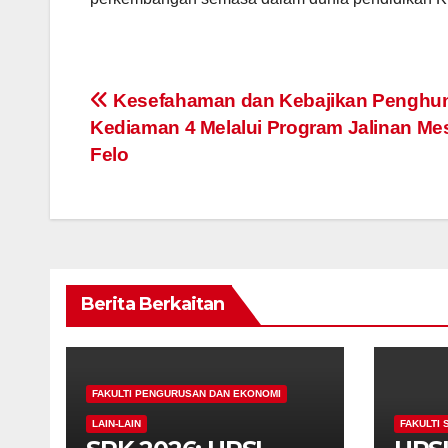
Navigasi
Kesefahaman dan Kebajikan Penghun
Kediaman 4 Melalui Program Jalinan Me
kiriman
Felo
Berita Berkaitan
FAKULTI PENGURUSAN DAN EKONOMI
LAIN-LAIN
FAKULTI 