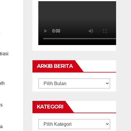
trasi
ARKIB BERITA
ARKIB
bih
BERITA
ns
KATEGORI
Kategori
ta