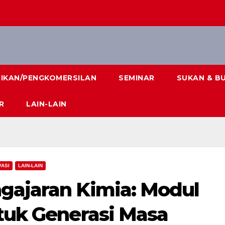
DIKAN/PENGKOMERSILAN
SEMINAR
SUKAN & B
R
LAIN-LAIN
VASI
LAIN-LAIN
gajaran Kimia: Modul
ntuk Generasi Masa