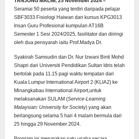
TANJONG MALIM, 25 November 2024 –
Seramai 50 peserta yang terdiri daripada pelajar
SBF3033 Fisiologi Haiwan dan kursus KPG3013
Insan Guru Profesional kumpulan AT16B
Semester 1 Sesi 2024/2025, fasilitator dan diiringi
oleh dua pensyarah iaitu Prof.Madya Dr.
Syakirah Samsudin dan Dr. Nur Izwani Binti Mohd
Shapri dari Universiti Pendidikan Sultan Idris telah
bertolak pada 11.15 pagi waktu tempatan dari
Kuala Lumpur International Airport 2 (KLIA2) ke
Minangkabau International Airport,untuk
melaksanakan SULAM (
Service-Learning
Malaysian: University for Soci
ety) yang akan
berlangsung selama 5 hari 4 malam bermula dari
25 hingga 29 November 2024.
Program ini merupakan satu usaha secara