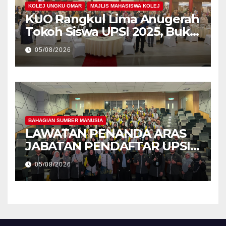
KOLEJ UNGKU OMAR
MAJLIS MAHASISWA KOLEJ
KUO Rangkul Lima Anugerah
Tokoh Siswa UPSI 2025, Bukti
Kecemerlangan Mahasiswa
05/08/2026
Holistik
BAHAGIAN SUMBER MANUSIA
LAWATAN PENANDA ARAS
JABATAN PENDAFTAR UPSI
KE JABATAN PENDAFTAR
05/08/2026
UniSZA – PERKUKUH
KERJASAMA STRATEGIK
INSTITUSI