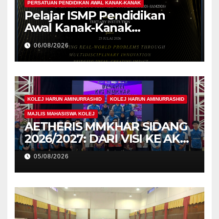
PERSATUAN PENDIDIKAN AWAL KANAK-KANAK
Pelajar ISMP Pendidikan
Awal Kanak-Kanak
Cemerlang Raih
06/08/2026
Pengiktirafan Antarabangsa
di IAM2026
KOLEJ HARUN AMINURRASHID
KOLEJ HARUN AMINURRASHID
MAJLIS MAHASISWA KOLEJ
AETHERIS MMKHAR SIDANG
2026/2027: DARI VISI KE AKSI,
MEMBINA LEGASI GENERASI
05/08/2026
PEMIMPIN