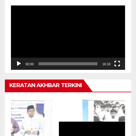
Pemain
Video
00:00
16:10
KERATAN AKHBAR TERKINI