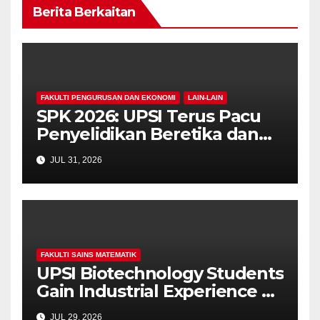
Berita Berkaitan
FAKULTI PENGURUSAN DAN EKONOMI
LAIN-LAIN
SPK 2026: UPSI Terus Pacu
Penyelidikan Beretika dan
Inovasi Berteraskan
JUL 31, 2026
Manusiawi Dalam Era AI
FAKULTI SAINS MATEMATIK
UPSI Biotechnology Students
Gain Industrial Experience at
Yakult Malaysia
JUL 29, 2026