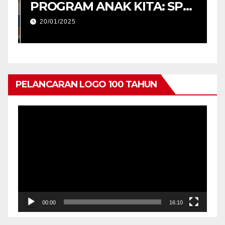
M
PROGRAM ANAK KITA: SPM
2025 (USM) DAN
20/01/2025
PENYERAHAN TABLET
PENDIDIKAN, PERINGKAT
NEGERI KEDAH
PELANCARAN LOGO 100 TAHUN
Pemain
Video
00:00
16:10