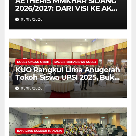
AETHERIS MMKHAR SIDANG
2026/2027: DARI VISI KE AKSI,
MEMBINA LEGASI GENERASI
05/08/2026
PEMIMPIN
KOLEJ UNGKU OMAR
MAJLIS MAHASISWA KOLEJ
KUO Rangkul Lima Anugerah
Tokoh Siswa UPSI 2025, Bukti
Kecemerlangan Mahasiswa
05/08/2026
Holistik
BAHAGIAN SUMBER MANUSIA