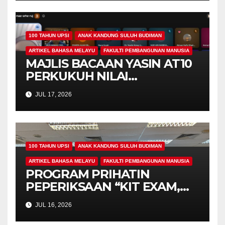
100 TAHUN UPSI
ANAK KANDUNG SULUH BUDIMAN
ARTIKEL BAHASA MELAYU
FAKULTI PEMBANGUNAN MANUSIA
MAJLIS BACAAN YASIN AT10
PERKUKUH NILAI
KEROHANIAN,
JUL 17, 2026
KEPRIHATINAN DAN
UKHUWAH MAHASISWA
PROGRAM PENDIDIKAN
KHAS
100 TAHUN UPSI
ANAK KANDUNG SULUH BUDIMAN
ARTIKEL BAHASA MELAYU
FAKULTI PEMBANGUNAN MANUSIA
PROGRAM PRIHATIN
PEPERIKSAAN “KIT EXAM,
MISI 4.00” SUNTIK
JUL 16, 2026
SEMANGAT DAN
KEPRIHATINAN BUAT