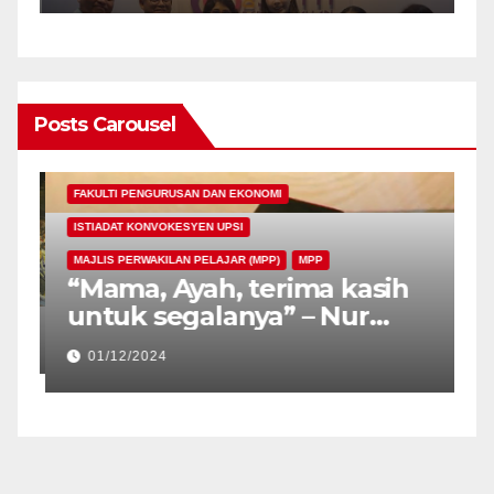
PERFORMING ARTS, UPSI
Posts Carousel
FAKULTI PENGURUSAN DAN EKONOMI
ISTIADAT KONVOKESYEN UPSI
MAJLIS PERWAKILAN PELAJAR (MPP)
MPP
“Mama, Ayah, terima kasih
untuk segalanya” – Nur
Atiqa Balqis
01/12/2024