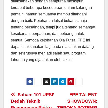
dilaksanakan dengan sempurna meskipun
terdapat beberapa kecederaan dalam kalangan
pemain, namun semuanya mampu ditangani
dengan baik. Kejohanan futsal bukan sahaja
tentang persaingan, tetapi juga tentang semangat
kesukanan, perpaduan, dan peluang untuk
semua. Semoga kejohanan Ola Futsal FPE ini
dapat dilaksanakan lagi pada masa akan datang
dan seterusnya menjadi salah satu program
tahunan yang dijalankan oleh fakulti.
Navigasi
‘Saham 101 UPSI’
FPE TALENT
Dedah Teknik
SHOWDOWN:
kiriman
Pengurusan Risiko
TEROKA POTENSI