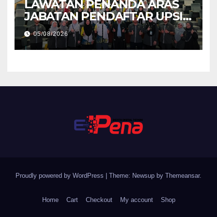
LAWATAN PENANDA ARAS
JABATAN PENDAFTAR UPSI
KE JABATAN PENDAFTAR
05/08/2026
UniSZA – PERKUKUH
KERJASAMA STRATEGIK
INSTITUSI
Proudly powered by WordPress
|
Theme: Newsup by
Themeansar
.
Home
Cart
Checkout
My account
Shop