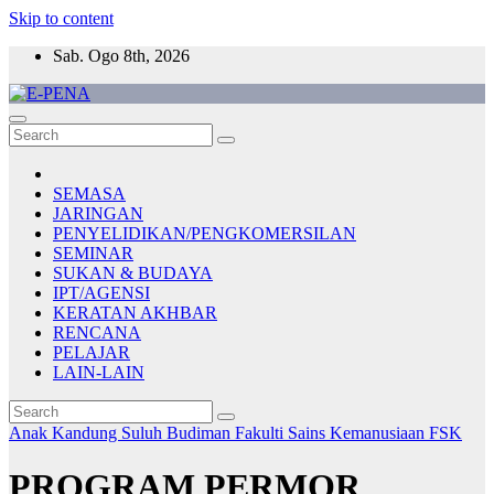
Skip to content
Sab. Ogo 8th, 2026
E-PENA
Berita Digital Terkini
SEMASA
JARINGAN
PENYELIDIKAN/PENGKOMERSILAN
SEMINAR
SUKAN & BUDAYA
IPT/AGENSI
KERATAN AKHBAR
RENCANA
PELAJAR
LAIN-LAIN
Anak Kandung Suluh Budiman
Fakulti Sains Kemanusiaan
FSK
PROGRAM PERMOR