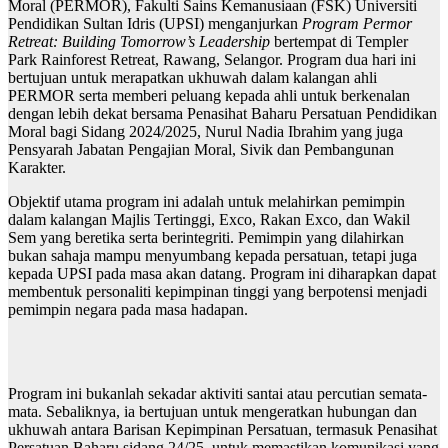
Moral (PERMOR), Fakulti Sains Kemanusiaan (FSK) Universiti
Pendidikan Sultan Idris (UPSI) menganjurkan
Program Permor
Retreat: Building Tomorrow’s Leadership
bertempat di Templer
Park Rainforest Retreat, Rawang, Selangor. Program dua hari ini
bertujuan untuk merapatkan ukhuwah dalam kalangan ahli
PERMOR serta memberi peluang kepada ahli untuk berkenalan
dengan lebih dekat bersama Penasihat Baharu Persatuan Pendidikan
Moral bagi Sidang 2024/2025, Nurul Nadia Ibrahim yang juga
Pensyarah Jabatan Pengajian Moral, Sivik dan Pembangunan
Karakter.
Objektif utama program ini adalah untuk melahirkan pemimpin
dalam kalangan Majlis Tertinggi, Exco, Rakan Exco, dan Wakil
Sem yang beretika serta berintegriti. Pemimpin yang dilahirkan
bukan sahaja mampu menyumbang kepada persatuan, tetapi juga
kepada UPSI pada masa akan datang. Program ini diharapkan dapat
membentuk personaliti kepimpinan tinggi yang berpotensi menjadi
pemimpin negara pada masa hadapan.
Program ini bukanlah sekadar aktiviti santai atau percutian semata-
mata. Sebaliknya, ia bertujuan untuk mengeratkan hubungan dan
ukhuwah antara Barisan Kepimpinan Persatuan, termasuk Penasihat
Persatuan Baharu sidang 24/25, untuk memastikan komunikasi yang