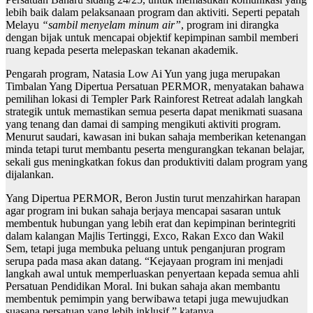
lebih baik dalam pelaksanaan program dan aktiviti. Seperti pepatah
Melayu
“sambil menyelam minum air”
, program ini dirangka
dengan bijak untuk mencapai objektif kepimpinan sambil memberi
ruang kepada peserta melepaskan tekanan akademik.
Pengarah program, Natasia Low Ai Yun yang juga merupakan
Timbalan Yang Dipertua Persatuan PERMOR, menyatakan bahawa
pemilihan lokasi di Templer Park Rainforest Retreat adalah langkah
strategik untuk memastikan semua peserta dapat menikmati suasana
yang tenang dan damai di samping mengikuti aktiviti program.
Menurut saudari, kawasan ini bukan sahaja memberikan ketenangan
minda tetapi turut membantu peserta mengurangkan tekanan belajar,
sekali gus meningkatkan fokus dan produktiviti dalam program yang
dijalankan.
Yang Dipertua PERMOR, Beron Justin turut menzahirkan harapan
agar program ini bukan sahaja berjaya mencapai sasaran untuk
membentuk hubungan yang lebih erat dan kepimpinan berintegriti
dalam kalangan Majlis Tertinggi, Exco, Rakan Exco dan Wakil
Sem, tetapi juga membuka peluang untuk penganjuran program
serupa pada masa akan datang. “Kejayaan program ini menjadi
langkah awal untuk memperluaskan penyertaan kepada semua ahli
Persatuan Pendidikan Moral. Ini bukan sahaja akan membantu
membentuk pemimpin yang berwibawa tetapi juga mewujudkan
suasana persatuan yang lebih inklusif,” katanya.