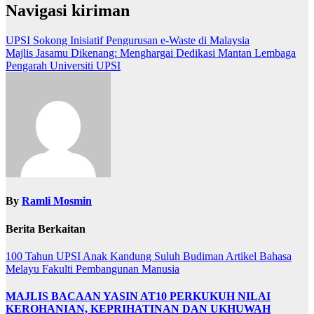
Navigasi kiriman
UPSI Sokong Inisiatif Pengurusan e-Waste di Malaysia
Majlis Jasamu Dikenang: Menghargai Dedikasi Mantan Lembaga
Pengarah Universiti UPSI
By
Ramli Mosmin
Berita Berkaitan
100 Tahun UPSI
Anak Kandung Suluh Budiman
Artikel Bahasa
Melayu
Fakulti Pembangunan Manusia
MAJLIS BACAAN YASIN AT10 PERKUKUH NILAI
KEROHANIAN, KEPRIHATINAN DAN UKHUWAH