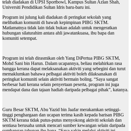
telah diadakan di UPSI Sportbowl, Kampus Sultan Azlan Shah,
Universiti Pendidikan Sultan Idris baru-baru ini.
Program ini julung kali diadakan di peringkat sekolah yang
melibatkan komuniti di bawah kepimpinan PIBG SKTM.
Matlamatnya tidak lain tidak bukan adalah untuk mengeratkan
hubungan silaturahim antara ahli jawatankuasa, ibu bapa dan
komuniti setempat.
Program ini telah dirasmikan oleh Yang DiPertua PIBG SKTM,
Mohd Sani bin Harun. Dalam ucapannya, beliau melahirkan rasa
bangga kerana dapat melaksanakan aktiviti yang sebegini dan turut
memaklumkan bahawa pelbagai aktiviti boleh dilaksanakan di
peringkat komuniti selain aktiviti bermain boling. “Saya sangat
berbesar hati kerana selain penyertaan peserta, program ini juga
mendapat dana dan tajaan hadiah daripada pelbagai pihak”, katanya.
Guru Besar SKTM, Abu Yazid bin Jaafar merakamkan setinggi-
tinggi penghargaan dan ucapan terima kasih kepada barisan PIBG
SKTM kerana tidak putus-putus menyokong aktiviti sekolah dan
sentiasa berusaha untuk mencari sumber kewangan selain daripada
sumbangan tahunan ibu bapa. “Saya yakin melalui aktiviti ini,