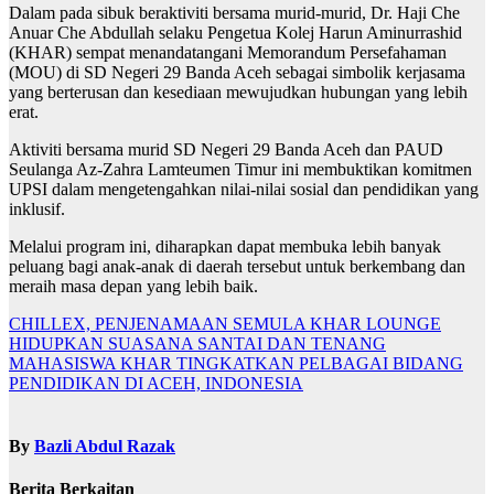
Dalam pada sibuk beraktiviti bersama murid-murid, Dr. Haji Che
Anuar Che Abdullah selaku Pengetua Kolej Harun Aminurrashid
(KHAR) sempat menandatangani Memorandum Persefahaman
(MOU) di SD Negeri 29 Banda Aceh sebagai simbolik kerjasama
yang berterusan dan kesediaan mewujudkan hubungan yang lebih
erat.
Aktiviti bersama murid SD Negeri 29 Banda Aceh dan PAUD
Seulanga Az-Zahra Lamteumen Timur ini membuktikan komitmen
UPSI dalam mengetengahkan nilai-nilai sosial dan pendidikan yang
inklusif.
Melalui program ini, diharapkan dapat membuka lebih banyak
peluang bagi anak-anak di daerah tersebut untuk berkembang dan
meraih masa depan yang lebih baik.
Navigasi
CHILLEX, PENJENAMAAN SEMULA KHAR LOUNGE
HIDUPKAN SUASANA SANTAI DAN TENANG
kiriman
MAHASISWA KHAR TINGKATKAN PELBAGAI BIDANG
PENDIDIKAN DI ACEH, INDONESIA
By
Bazli Abdul Razak
Berita Berkaitan