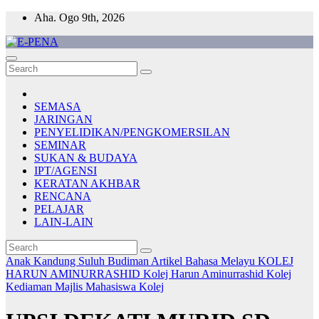
Skip
Aha. Ogo 9th, 2026
to
content
E-PENA
Berita Digital Terkini
SEMASA
JARINGAN
PENYELIDIKAN/PENGKOMERSILAN
SEMINAR
SUKAN & BUDAYA
IPT/AGENSI
KERATAN AKHBAR
RENCANA
PELAJAR
LAIN-LAIN
Anak Kandung Suluh Budiman
Artikel Bahasa Melayu
KOLEJ
HARUN AMINURRASHID
Kolej Harun Aminurrashid
Kolej
Kediaman
Majlis Mahasiswa Kolej