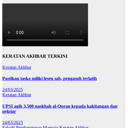
KERATAN AKHBAR TERKINI
Keratan Akhbar
Pastikan taska miliki lesen sah, pengasuh terlatih
24/03/2025
Keratan Akhbar
UPSI agih 3,500 naskhah al-Quran kepada kakitangan dan
pelajar
24/03/2025
Fakulti Pembangunan Manusia
Keratan Akhbar