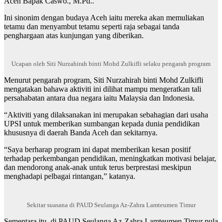
Aceh Bapak Caswo., M.Pd..
Ini sinonim dengan budaya Aceh iaitu mereka akan memuliakan
tetamu dan menyambut tetamu seperti raja sebagai tanda
penghargaan atas kunjungan yang diberikan.
Ucapan oleh Siti Nurzahirah binti Mohd Zulkifli selaku pengarah program
Menurut pengarah program, Siti Nurzahirah binti Mohd Zulkifli
mengatakan bahawa aktiviti ini dilihat mampu mengeratkan tali
persahabatan antara dua negara iaitu Malaysia dan Indonesia.
“Aktiviti yang dilaksanakan ini merupakan sebahagian dari usaha
UPSI untuk memberikan sumbangan kepada dunia pendidikan
khususnya di daerah Banda Aceh dan sekitarnya.
“Saya berharap program ini dapat memberikan kesan positif
terhadap perkembangan pendidikan, meningkatkan motivasi belajar,
dan mendorong anak-anak untuk terus berprestasi meskipun
menghadapi pelbagai rintangan,” katanya.
Sekitar suasana di PAUD Seulanga Az-Zahra Lamteumen Timur
Sementara itu, di PAUD Seulanga Az-Zahra Lamteumen Timur pula