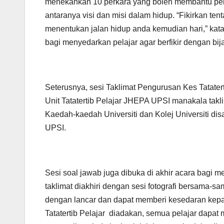
menekankan 10 perkara yang boleh membantu pema
antaranya visi dan misi dalam hidup. “Fikirkan te
menentukan jalan hidup anda kemudian hari,” kata
bagi menyedarkan pelajar agar berfikir dengan bi
Seterusnya, sesi Taklimat Pengurusan Kes Tatater
Unit Tatatertib Pelajar JHEPA UPSI manakala takli
Kaedah-kaedah Universiti dan Kolej Universiti 
UPSI.
Sesi soal jawab juga dibuka di akhir acara bagi m
taklimat diakhiri dengan sesi fotografi bersama-
dengan lancar dan dapat memberi kesedaran kepad
Tatatertib Pelajar diadakan, semua pelajar dapat 