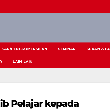
DIKAN/PENGKOMERSILAN
SEMINAR
SUKAN & B
R
LAIN-LAIN
ib Pelajar kepada