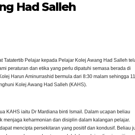
ang Had Salleh
t Tatatertib Pelajar kepada Pelajar Kolej Awang Had Salleh tel
i peraturan dan etika yang perlu dipatuhi semasa berada di
n Kolej Harun Aminurrashid bermula dari 8:30 malam sehingga 1
enghuni Kolej Awang Had Salleh (KAHS).
IPT/AGENSI
IPT/AGENSI
Program Anak
MAJLI
Kita bantu
PELU
 KAHS iaitu Dr Mardiana binti Ismail. Dalam ucapan beliau
1833 murid
N PR
21/01/2025
20/01/2025
k menjaga keharmonian dan disiplin dalam kalangan pelajar.
dengan
ANAK 
apat mencipta persekitaran yang positif dan kondusif. Beliau j