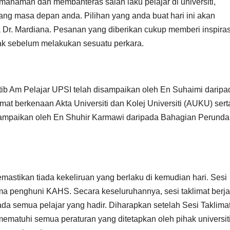
penyerahan
SPM 2
haman dan membanteras salah laku pelajar di universiti,
ntang masa depan anda. Pilihan yang anda buat hari ini akan
peranti di
(USM)
 Dr. Mardiana. Pesanan yang diberikan cukup memberi inspiras
Negeri Sabah
PENY
jak sebelum melakukan sesuatu perkara.
N TAB
PENDI
tib Am Pelajar UPSI telah disampaikan oleh En Suhaimi daripa
PERIN
mat berkenaan Akta Universiti dan Kolej Universiti (AUKU) sert
disampaikan oleh En Shuhir Karmawi daripada Bahagian Perund
NEGER
TERE
U
emastikan tiada kekeliruan yang berlaku di kemudian hari. Sesi
sama penghuni KAHS. Secara keseluruhannya, sesi taklimat berj
a semua pelajar yang hadir. Diharapkan setelah Sesi Taklima
mematuhi semua peraturan yang ditetapkan oleh pihak universit