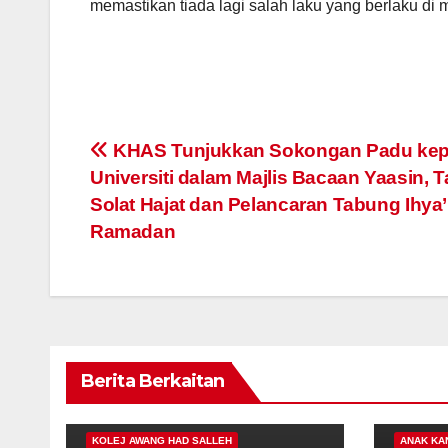
memastikan tiada lagi salah laku yang berlaku di
Navigasi
KHAS Tunjukkan Sokongan Padu ke
Universiti dalam Majlis Bacaan Yaasin, Ta
kiriman
Solat Hajat dan Pelancaran Tabung Ihya’
Ramadan
KERATAN AKHBAR
KERATAN AKHBAR
Pastikan taska
UPSI agih
miliki lesen
3,500 na
sah, pengasuh
al-Quran
24/03/2025
24/03/2025
Berita Berkaitan
terlatih
kepada
100 TAHU
KOLEJ AWANG HAD SALLEH
ANAK KA