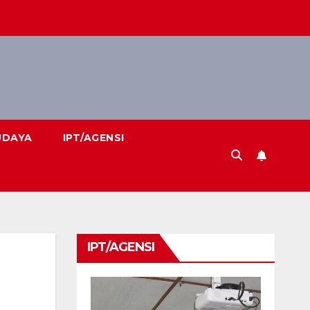
UDAYA
IPT/AGENSI
IPT/AGENSI