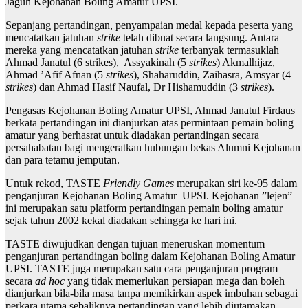
Jaguh Kejohanan Boling Amatur UPSI.
Sepanjang pertandingan, penyampaian medal kepada peserta yang
mencatatkan jatuhan
strike
telah dibuat secara langsung. Antara
mereka yang mencatatkan jatuhan
strike
terbanyak termasuklah
Ahmad Janatul (6 strikes), Assyakinah (5
strikes
) Akmalhijaz,
Ahmad ’Afif Afnan (5
strikes
), Shaharuddin, Zaihasra, Amsyar (4
strikes
) dan Ahmad Hasif Naufal, Dr Hishamuddin (3
strikes
).
Pengasas Kejohanan Boling Amatur UPSI, Ahmad Janatul Firdaus
berkata pertandingan ini dianjurkan atas permintaan pemain boling
amatur yang berhasrat untuk diadakan pertandingan secara
persahabatan bagi mengeratkan hubungan bekas Alumni Kejohanan
dan para tetamu jemputan.
Untuk rekod, TASTE
Friendly Games
merupakan siri ke-95 dalam
penganjuran Kejohanan Boling Amatur UPSI. Kejohanan ”lejen”
ini merupakan satu platform pertandingan pemain boling amatur
sejak tahun 2002 kekal diadakan sehingga ke hari ini.
TASTE diwujudkan dengan tujuan meneruskan momentum
penganjuran pertandingan boling dalam Kejohanan Boling Amatur
UPSI. TASTE juga merupakan satu cara penganjuran program
secara
ad hoc
yang tidak memerlukan persiapan mega dan boleh
dianjurkan bila-bila masa tanpa memikirkan aspek imbuhan sebagai
perkara utama sebaliknya pertandingan yang lebih diutamakan.