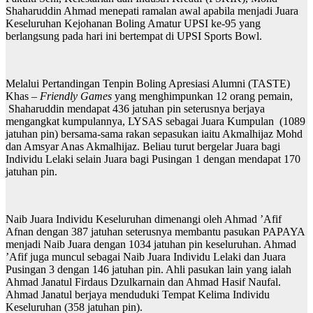
Shaharuddin Ahmad menepati ramalan awal apabila menjadi Juara
Keseluruhan Kejohanan Boling Amatur UPSI ke-95 yang
berlangsung pada hari ini bertempat di UPSI Sports Bowl.
Melalui Pertandingan Tenpin Boling Apresiasi Alumni (TASTE)
Khas –
Friendly Games
yang menghimpunkan 12 orang pemain,
Shaharuddin mendapat 436 jatuhan pin seterusnya berjaya
mengangkat kumpulannya, LYSAS sebagai Juara Kumpulan (1089
jatuhan pin) bersama-sama rakan sepasukan iaitu Akmalhijaz Mohd
dan Amsyar Anas Akmalhijaz. Beliau turut bergelar Juara bagi
Individu Lelaki selain Juara bagi Pusingan 1 dengan mendapat 170
jatuhan pin.
Naib Juara Individu Keseluruhan dimenangi oleh Ahmad ’Afif
Afnan dengan 387 jatuhan seterusnya membantu pasukan PAPAYA
menjadi Naib Juara dengan 1034 jatuhan pin keseluruhan. Ahmad
’Afif juga muncul sebagai Naib Juara Individu Lelaki dan Juara
Pusingan 3 dengan 146 jatuhan pin. Ahli pasukan lain yang ialah
Ahmad Janatul Firdaus Dzulkarnain dan Ahmad Hasif Naufal.
Ahmad Janatul berjaya menduduki Tempat Kelima Individu
Keseluruhan (358 jatuhan pin).