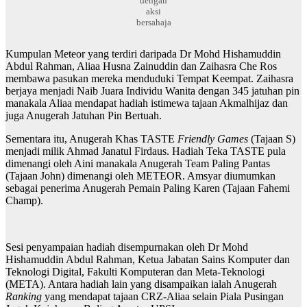
dengan
aksi
bersahaja
Kumpulan Meteor yang terdiri daripada Dr Mohd Hishamuddin
Abdul Rahman, Aliaa Husna Zainuddin dan Zaihasra Che Ros
membawa pasukan mereka menduduki Tempat Keempat. Zaihasra
berjaya menjadi Naib Juara Individu Wanita dengan 345 jatuhan pin
manakala Aliaa mendapat hadiah istimewa tajaan Akmalhijaz dan
juga Anugerah Jatuhan Pin Bertuah.
Sementara itu, Anugerah Khas TASTE
Friendly Games
(Tajaan S)
menjadi milik Ahmad Janatul Firdaus. Hadiah Teka TASTE pula
dimenangi oleh Aini manakala Anugerah Team Paling Pantas
(Tajaan John) dimenangi oleh METEOR. Amsyar diumumkan
sebagai penerima Anugerah Pemain Paling Karen (Tajaan Fahemi
Champ).
Sesi penyampaian hadiah disempurnakan oleh Dr Mohd
Hishamuddin Abdul Rahman, Ketua Jabatan Sains Komputer dan
Teknologi Digital, Fakulti Komputeran dan Meta-Teknologi
(META). Antara hadiah lain yang disampaikan ialah Anugerah
Ranking
yang mendapat tajaan CRZ-Aliaa selain Piala Pusingan