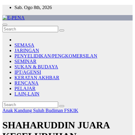
Skip
Sab. Ogo 8th, 2026
to
content
E-PENA
Berita Digital Terkini
SEMASA
JARINGAN
PENYELIDIKAN/PENGKOMERSILAN
SEMINAR
SUKAN & BUDAYA
IPT/AGENSI
KERATAN AKHBAR
RENCANA
PELAJAR
LAIN-LAIN
Anak Kandung Suluh Budiman
FSKIK
SHAHARUDDIN JUARA