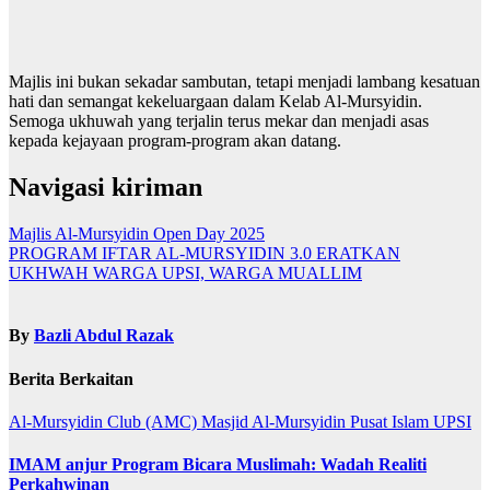
Majlis ini bukan sekadar sambutan, tetapi menjadi lambang kesatuan
hati dan semangat kekeluargaan dalam Kelab Al-Mursyidin.
Semoga ukhuwah yang terjalin terus mekar dan menjadi asas
kepada kejayaan program-program akan datang.
Navigasi kiriman
Majlis Al-Mursyidin Open Day 2025
PROGRAM IFTAR AL-MURSYIDIN 3.0 ERATKAN
UKHWAH WARGA UPSI, WARGA MUALLIM
By
Bazli Abdul Razak
Berita Berkaitan
Al-Mursyidin Club (AMC)
Masjid Al-Mursyidin
Pusat Islam UPSI
IMAM anjur Program Bicara Muslimah: Wadah Realiti
Perkahwinan