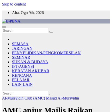
Skip to content
Aha. Ogo 9th, 2026
E-PENA
Berita Digital Terkini
SEMASA
JARINGAN
PENYELIDIKAN/PENGKOMERSILAN
SEMINAR
SUKAN & BUDAYA
IPT/AGENSI
KERATAN AKHBAR
RENCANA
PELAJAR
LAIN-LAIN
Al-Mursyidin Club (AMC)
Masjid Al-Mursyidin
AMC anjur Majlis Raikan