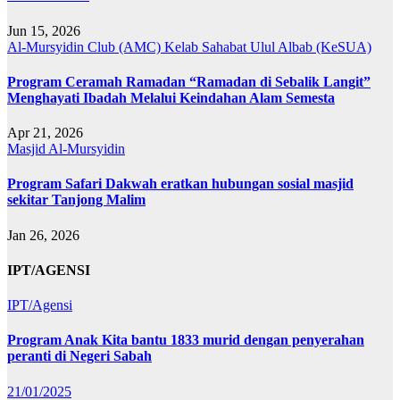
Jun 15, 2026
Al-Mursyidin Club (AMC)
Kelab Sahabat Ulul Albab (KeSUA)
Program Ceramah Ramadan “Ramadan di Sebalik Langit”
Menghayati Ibadah Melalui Keindahan Alam Semesta
Apr 21, 2026
Masjid Al-Mursyidin
Program Safari Dakwah eratkan hubungan sosial masjid
sekitar Tanjong Malim
Jan 26, 2026
IPT/AGENSI
IPT/Agensi
Program Anak Kita bantu 1833 murid dengan penyerahan
peranti di Negeri Sabah
21/01/2025