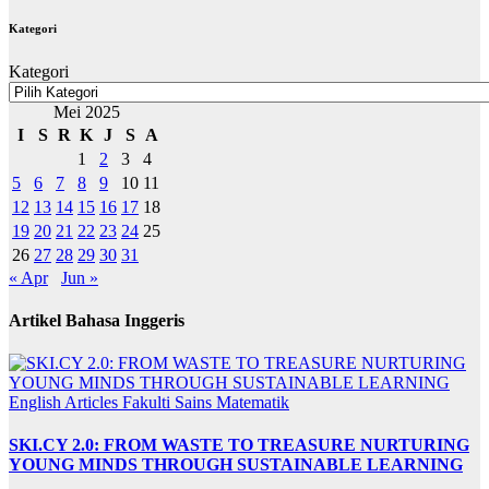
Kategori
Kategori
Mei 2025
I
S
R
K
J
S
A
1
2
3
4
5
6
7
8
9
10
11
12
13
14
15
16
17
18
19
20
21
22
23
24
25
26
27
28
29
30
31
« Apr
Jun »
Artikel Bahasa Inggeris
English Articles
Fakulti Sains Matematik
SKI.CY 2.0: FROM WASTE TO TREASURE NURTURING
YOUNG MINDS THROUGH SUSTAINABLE LEARNING