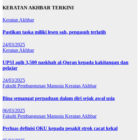
KERATAN AKHBAR TERKINI
Keratan Akhbar
Pastikan taska miliki lesen sah, pengasuh terlatih
24/03/2025
Keratan Akhbar
UPSI agih 3,500 naskhah al-Quran kepada kakitangan dan
pelajar
24/03/2025
Fakulti Pembangunan Manusia
Keratan Akhbar
Bina semangat perpaduan dalam diri sejak awal usia
06/03/2025
Fakulti Pembangunan Manusia
Keratan Akhbar
Perluas definisi OKU kepada pesakit strok cacat kekal