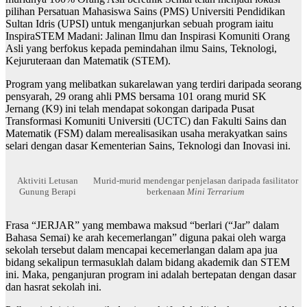
pilihan Persatuan Mahasiswa Sains (PMS) Universiti Pendidikan
Sultan Idris (UPSI) untuk menganjurkan sebuah program iaitu
InspiraSTEM Madani: Jalinan Ilmu dan Inspirasi Komuniti Orang
Asli yang berfokus kepada pemindahan ilmu Sains, Teknologi,
Kejuruteraan dan Matematik (STEM).
Program yang melibatkan sukarelawan yang terdiri daripada seorang
pensyarah, 29 orang ahli PMS bersama 101 orang murid SK
Jernang (K9) ini telah mendapat sokongan daripada Pusat
Transformasi Komuniti Universiti (UCTC) dan Fakulti Sains dan
Matematik (FSM) dalam merealisasikan usaha merakyatkan sains
selari dengan dasar Kementerian Sains, Teknologi dan Inovasi ini.
Aktiviti Letusan
Murid-murid mendengar penjelasan daripada fasilitator
Gunung Berapi
berkenaan
Mini Terrarium
Frasa “JERJAR” yang membawa maksud “berlari (“Jar” dalam
Bahasa Semai) ke arah kecemerlangan” diguna pakai oleh warga
sekolah tersebut dalam mencapai kecemerlangan dalam apa jua
bidang sekalipun termasuklah dalam bidang akademik dan STEM
ini. Maka, penganjuran program ini adalah bertepatan dengan dasar
dan hasrat sekolah ini.