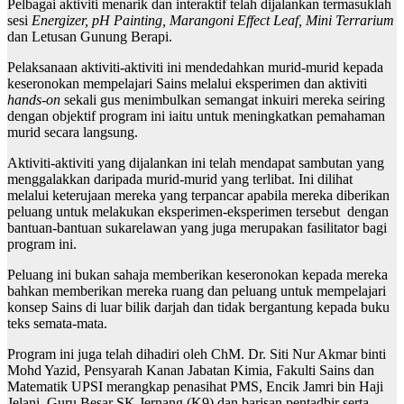
Pelbagai aktiviti menarik dan interaktif telah dijalankan termasuklah
sesi
Energizer, pH Painting, Marangoni Effect Leaf, Mini Terrarium
dan Letusan Gunung Berapi.
Pelaksanaan aktiviti-aktiviti ini mendedahkan murid-murid kepada
keseronokan mempelajari Sains melalui eksperimen dan aktiviti
hands-on
sekali gus menimbulkan semangat inkuiri mereka seiring
dengan objektif program ini iaitu untuk meningkatkan pemahaman
murid secara langsung.
Aktiviti-aktiviti yang dijalankan ini telah mendapat sambutan yang
menggalakkan daripada murid-murid yang terlibat. Ini dilihat
melalui keterujaan mereka yang terpancar apabila mereka diberikan
peluang untuk melakukan eksperimen-eksperimen tersebut dengan
bantuan-bantuan sukarelawan yang juga merupakan fasilitator bagi
program ini.
Peluang ini bukan sahaja memberikan keseronokan kepada mereka
bahkan memberikan mereka ruang dan peluang untuk mempelajari
konsep Sains di luar bilik darjah dan tidak bergantung kepada buku
teks semata-mata.
Program ini juga telah dihadiri oleh ChM. Dr. Siti Nur Akmar binti
Mohd Yazid, Pensyarah Kanan Jabatan Kimia, Fakulti Sains dan
Matematik UPSI merangkap penasihat PMS, Encik Jamri bin Haji
Jelani, Guru Besar SK Jernang (K9) dan barisan pentadbir serta