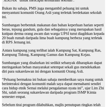
“JERJAR” untuk mencapai kebitaraan sekolah .
Bukan itu sahaja, PMS juga mengambil peluang ini untuk
menyantuni komuniti Orang Asli yang terletak berdekatan sekolah
ini.
Sumbangan berbentuk makanan dan bahan keperluan harian seperti
beras, tepung gandum, gula dan sebagainya yang merupakan hasil
kutipan derma orang awam dan warga UPSI turut diagihkan kepada
20 buah rumah daripada lima buah kampung berbeza yang terletak
di RPS Jernang ini.
Antara kampung yang terlibat ialah Kampung Sat, Kampung Ras,
Kampung Tidong, Kampung Gamus dan Kampung Kejau.
Sumbangan yang disalurkan ini sedikit sebanyak diharapkan dapat
meringankan beban masyarakat setempat sekali gus mendekatkan
diri para sukarelawan ini dengan komuniti Orang Asli.
“Peluang bermakna ini bukan sahaja memberikan saya ruang untuk
berinteraksi dengan komuniti malah saya dapat memahami sendiri
cara hidup etnik Semai melalui pengalaman nyata ini”, ujar Lim Zhi
Shi, salah seorang sukarelawan daripada program ISMP Kimia
semester empat.
Sebelum tirai program dilabuhkan, majlis penutupan ringkas telah