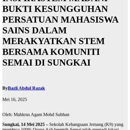
BUKTI KESUNGGUHAN
PERSATUAN MAHASISWA
SAINS DALAM
MERAKYATKAN STEM
BERSAMA KOMUNITI
SEMAI DI SUNGKAI
By
Bazli Abdul Razak
Mei 16, 2025
Oleh: Mahkrus Agam Mohd Subhan
Sungkai, 14 Mei 2025 –
Sekolah Kebangsaan Jernang (K9) yang
muridnya 100% Orang Asli beretnik Semai telah menjadi lokasi