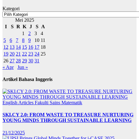
Kategori
Mei 2025
I
S
R
K
J
S
A
1
2
3
4
5
6
7
8
9
10
11
12
13
14
15
16
17
18
19
20
21
22
23
24
25
26
27
28
29
30
31
« Apr
Jun »
Artikel Bahasa Inggeris
English Articles
Fakulti Sains Matematik
SKI.CY 2.0: FROM WASTE TO TREASURE NURTURING
YOUNG MINDS THROUGH SUSTAINABLE LEARNING
21/12/2025