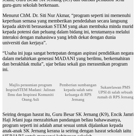
guru-guru sekolah berkenaan.
Menurut ChM. Dr. Siti Nur Akmar, “program seperti ini memenuhi
keperluan semasa yang memberikan pendedahan secara langsung
kepada aktiviti berasaskan STEM yang akan membuka minda murid
kepada potensi dan peluang dalam bidang ini, terutamanya melalui
interaksi dengan mahasiswa yang lebih dekat dengan dunia
universiti dan kerjaya”.
“Usaha ini juga sangat bertepatan dengan aspirasi pendidikan negara
dalam melahirkan generasi MADANI yang berilmu, berkemahiran
dan berakhlak mulia”, ujar beliau sekali gus merasmikan program
ini.
Majlis perasmian program
Pemberian sumbangan
Sukarelawan PMS
InspiraSTEM Madani: Jalinan
kepada salah satu
UPSI di salah sebuah
Ilmu dan Inspirasi Komuniti
keluarga di RPS
rumah di RPS Jernang
Orang Asli
Jernang
Seiring dengan hasrat itu, Guru Besar SK Jernang (K9), Encik Jamri
Haji Jelani juga menzahirkan pandangan beliau bahawasanya,
program seperti ini adalah amat sesuai untuk dijalankan kepada
anak-anak SK Jernang kerana ia seiring dengan hasrat sekolah iaitu