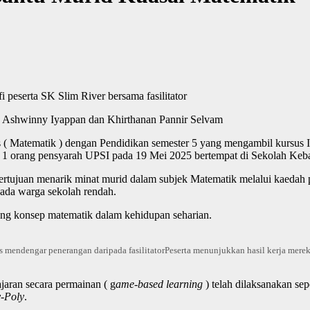
fi peserta SK Slim River bersama fasilitator
, Ashwinny Iyappan dan Khirthanan Pannir Selvam
s ( Matematik ) dengan Pendidikan semester 5 yang mengambil kursus
an 1 orang pensyarah UPSI pada 19 Mei 2025 bertempat di Sekolah Keb
bertujuan menarik minat murid dalam subjek Matematik melalui kaeda
da warga sekolah rendah.
ang konsep matematik dalam kehidupan seharian.
s mendengar penerangan daripada fasilitator
Peserta menunjukkan hasil kerja mereka
jaran secara permainan ( g
ame-
b
ased
l
earning
) telah dilaksanakan sep
-Poly
.