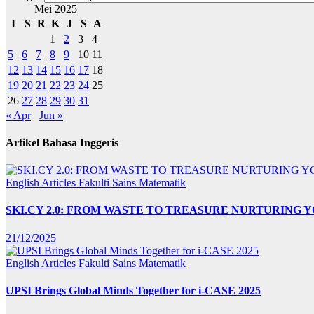
Mei 2025
I
S
R
K
J
S
A
1
2
3
4
5
6
7
8
9
10
11
12
13
14
15
16
17
18
19
20
21
22
23
24
25
26
27
28
29
30
31
« Apr
Jun »
Artikel Bahasa Inggeris
English Articles
Fakulti Sains Matematik
SKI.CY 2.0: FROM WASTE TO TREASURE NURTURING
21/12/2025
English Articles
Fakulti Sains Matematik
UPSI Brings Global Minds Together for i-CASE 2025