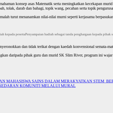
s, pemahaman konsep asas Matematik serta meningkatkan kecekapan murid
, tolak, darab dan bahagi, topik wang, pecahan serta topik pengurusan
alah turut menanamkan nilai-nilai murni seperti kerjasama berpasuk
ah kepada peserta
Penyampaian hadiah sebagai tanda penghargaan kepada pihak 
nyeronokkan dan tidak terikat dengan kaedah konvensional semata-mat
gkan daripada pihak guru dan murid SK Slim River, program ini wajar
AN MAHASISWA SAINS DALAM MERAKYATKAN STEM BER
KESEDARAN KOMUNITI MELALUI MURAL