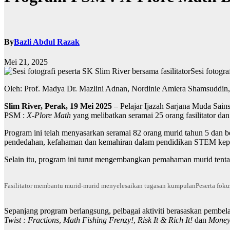
By
Bazli Abdul Razak
Mei 21, 2025
Sesi fotogra
Oleh: Prof. Madya Dr. Mazlini Adnan, Nordinie Amiera Shamsuddin
Slim River, Perak, 19 Mei 2025
– Pelajar Ijazah Sarjana Muda Sain
PSM :
X-Plore Math
yang melibatkan seramai 25 orang fasilitator d
Program ini telah menyasarkan seramai 82 orang murid tahun 5 dan 
pendedahan, kefahaman dan kemahiran dalam pendidikan STEM kepa
Selain itu, program ini turut mengembangkan pemahaman murid tent
Fasilitator membantu murid-murid menyelesaikan tugasan kumpulan
Peserta foku
Sepanjang program berlangsung, pelbagai aktiviti berasaskan pembela
Twist
: Fractions
,
Math Fishing Frenzy!
,
Risk It & Rich It!
dan
Money