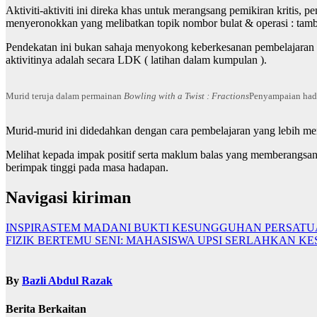
Aktiviti-aktiviti ini direka khas untuk merangsang pemikiran kriti
menyeronokkan yang melibatkan topik nombor bulat & operasi : tambah
Pendekatan ini bukan sahaja menyokong keberkesanan pembelajaran m
aktivitinya adalah secara LDK ( latihan dalam kumpulan ).
Murid teruja dalam permainan
Bowling with a Twist : Fractions
Penyampaian hadi
Murid-murid ini didedahkan dengan cara pembelajaran yang lebih me
Melihat kepada impak positif serta maklum balas yang memberangsan
berimpak tinggi pada masa hadapan.
Navigasi kiriman
INSPIRASTEM MADANI BUKTI KESUNGGUHAN PERSATU
FIZIK BERTEMU SENI: MAHASISWA UPSI SERLAHKAN 
By
Bazli Abdul Razak
Berita Berkaitan