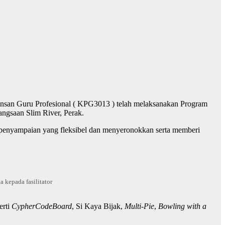
 Insan Guru Profesional ( KPG3013 ) telah melaksanakan Program
angsaan Slim River, Perak.
h penyampaian yang fleksibel dan menyeronokkan serta memberi
 kepada fasilitator
erti
CypherCodeBoard
, Si Kaya Bijak,
Multi-Pie
,
Bowling with a