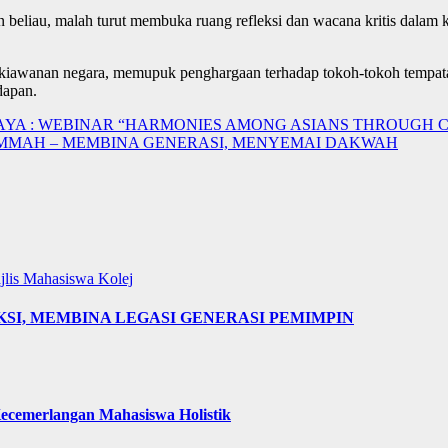
beliau, malah turut membuka ruang refleksi dan wacana kritis dalam 
ekiawanan negara, memupuk penghargaan terhadap tokoh-tokoh tempata
dapan.
AYA : WEBINAR “HARMONIES AMONG ASIANS THROUGH C
UMMAH – MEMBINA GENERASI, MENYEMAI DAKWAH
jlis Mahasiswa Kolej
AKSI, MEMBINA LEGASI GENERASI PEMIMPIN
cemerlangan Mahasiswa Holistik