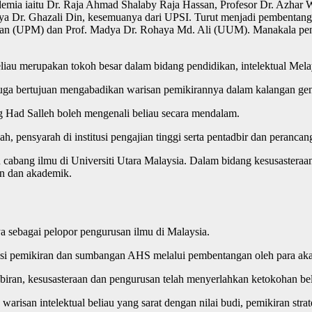
ademia iaitu Dr. Raja Ahmad Shalaby Raja Hassan, Profesor Dr. Azhar
dya Dr. Ghazali Din, kesemuanya dari UPSI. Turut menjadi pembenta
dan (UPM) dan Prof. Madya Dr. Rohaya Md. Ali (UUM). Manakala pe
liau merupakan tokoh besar dalam bidang pendidikan, intelektual Mel
juga bertujuan mengabadikan warisan pemikirannya dalam kalangan gene
g Had Salleh boleh mengenali beliau secara mendalam.
 pensyarah di institusi pengajian tinggi serta pentadbir dan perancan
u cabang ilmu di Universiti Utara Malaysia. Dalam bidang kesusastera
an dan akademik.
 sebagai pelopor pengurusan ilmu di Malaysia.
mensi pemikiran dan sumbangan AHS melalui pembentangan oleh para a
dbiran, kesusasteraan dan pengurusan telah menyerlahkan ketokohan be
risan intelektual beliau yang sarat dengan nilai budi, pemikiran str