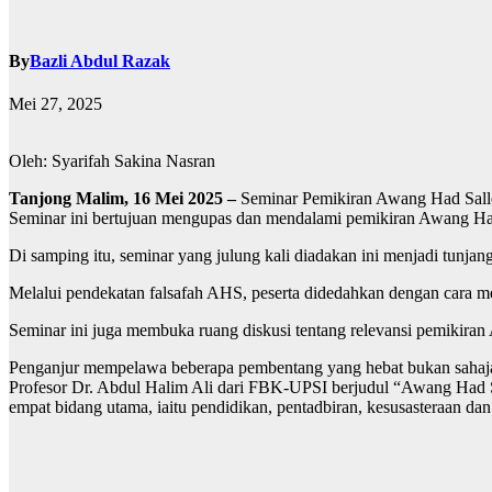
By
Bazli Abdul Razak
Mei 27, 2025
Oleh: Syarifah Sakina Nasran
Tanjong Malim, 16 Mei 2025 –
Seminar Pemikiran Awang Had Salle
Seminar ini bertujuan mengupas dan mendalami pemikiran Awang Ha
Di samping itu, seminar yang julung kali diadakan ini menjadi tunja
Melalui pendekatan falsafah AHS, peserta didedahkan dengan cara me
Seminar ini juga membuka ruang diskusi tentang relevansi pemikir
Penganjur mempelawa beberapa pembentang yang hebat bukan sahaja 
Profesor Dr. Abdul Halim Ali dari FBK-UPSI berjudul “Awang Had S
empat bidang utama, iaitu pendidikan, pentadbiran, kesusasteraan da