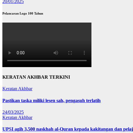
20/01/2025
Pelancaran Logo 100 Tahun
KERATAN AKHBAR TERKINI
Keratan Akhbar
Pastikan taska miliki lesen sah, pengasuh terlatih
24/03/2025
Keratan Akhbar
UPSI agih 3,500 naskhah al-Quran kepada kakitangan dan pela