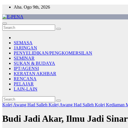
Skip
Aha. Ogo 9th, 2026
to
content
E-PENA
Berita Digital Terkini
SEMASA
JARINGAN
PENYELIDIKAN/PENGKOMERSILAN
SEMINAR
SUKAN & BUDAYA
IPT/AGENSI
KERATAN AKHBAR
RENCANA
PELAJAR
LAIN-LAIN
Kolej Awang Had Salleh
Kolej Awang Had Salleh
Kolej Kediaman
M
Budi Jadi Akar, Ilmu Jadi Sin