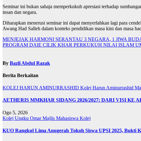
Seminar ini bukan sahaja memperkukuh apresiasi terhadap sumbangan 
insan dan negara.
Diharapkan menerusi seminar ini dapat menyerlahkan lagi para cend
Awang Had Salleh dalam konteks pendidikan masa kini dan masa ha
Navigasi
MENJEJAK HARMONI SERANTAU 3 NEGARA, 1 JIWA BUD
PROGRAM DAIE CILIK KHAR PERKUKUH NILAI ISLAM 
kiriman
By
Bazli Abdul Razak
Berita Berkaitan
KOLEJ HARUN AMINURRASHID
Kolej Harun Aminurrashid
Ma
AETHERIS MMKHAR SIDANG 2026/2027: DARI VISI KE 
Ogo 5, 2026
Kolej Ungku Omar
Majlis Mahasiswa Kolej
KUO Rangkul Lima Anugerah Tokoh Siswa UPSI 2025, Bukti Ke