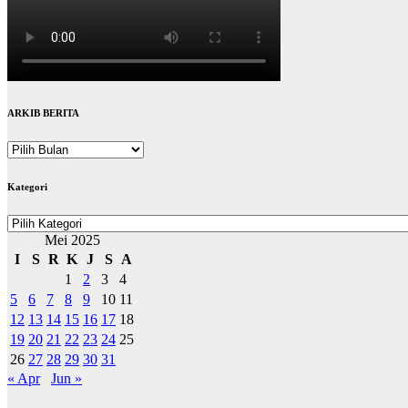
ARKIB BERITA
ARKIB
BERITA
Kategori
Kategori
Mei 2025
I
S
R
K
J
S
A
1
2
3
4
5
6
7
8
9
10
11
12
13
14
15
16
17
18
19
20
21
22
23
24
25
26
27
28
29
30
31
« Apr
Jun »