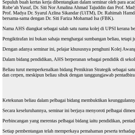
Sepuluh buah kertas kerja dibentangkan dalam seminar oleh para ac
Robe’ah Yusuf, Dr. Siti Nor Amalina Ahmad Tajuddin dan Prof. Ma
Prof. Madya Dr. Syarul Azlina Sikandar (UiTM), Dr. Rahimah Ham
bersama-sama dengan Dr. Siti Fariza Mohamad Isa (FBK).
Nama AHS diangkat sebagai salah satu nama kolej di UPSI kerana be
Pengiktirafan ini bukan sahaja menghargai sumbangan beliau, tetapi 
Dengan adanya seminar ini, pelajar khususnya penghuni Kolej Awan
Dalam bidang pendidikan, AHS berperanan sebagai pendidik di sekolah,
Beliau turut memperkenalkan bidang Pemikiran Strategik sebagai sat
dan cerpen, meskipun beliau sibuk dengan tanggungjawab pentadbir
Ketekunan beliau dalam pelbagai bidang membuktikan keunggulannya
Secara keseluruhannya, seminar ini berjaya menyoroti pelbagai di
Perbincangan yang merentas pelbagai bidang iaitu pendidikan, penta
Setiap pembentangan telah memperkaya pemahaman peserta terhadap wa