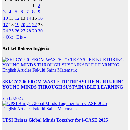
1
2
3
4
5
6
7
8
9
10
11
12
13
14
15
16
17
18
19
20
21
22
23
24
25
26
27
28
29
30
« Okt
Dis »
Artikel Bahasa Inggeris
English Articles
Fakulti Sains Matematik
SKI.CY 2.0: FROM WASTE TO TREASURE NURTURING
YOUNG MINDS THROUGH SUSTAINABLE LEARNING
21/12/2025
English Articles
Fakulti Sains Matematik
UPSI Brings Global Minds Together for i-CASE 2025