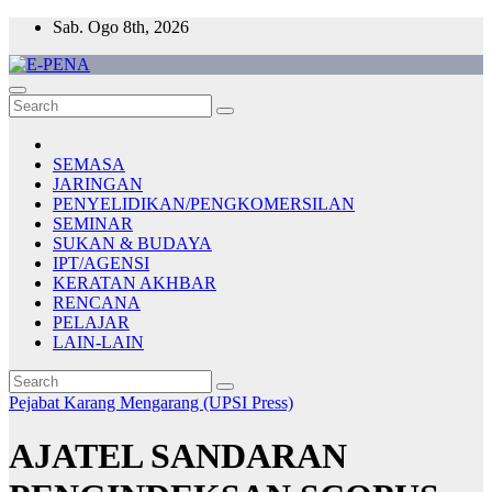
Skip
Sab. Ogo 8th, 2026
to
content
E-PENA
Berita Digital Terkini
SEMASA
JARINGAN
PENYELIDIKAN/PENGKOMERSILAN
SEMINAR
SUKAN & BUDAYA
IPT/AGENSI
KERATAN AKHBAR
RENCANA
PELAJAR
LAIN-LAIN
Pejabat Karang Mengarang (UPSI Press)
AJATEL SANDARAN