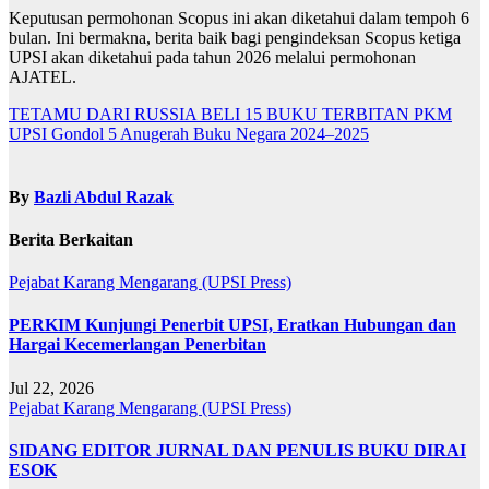
Keputusan permohonan Scopus ini akan diketahui dalam tempoh 6
bulan. Ini bermakna, berita baik bagi pengindeksan Scopus ketiga
UPSI akan diketahui pada tahun 2026 melalui permohonan
AJATEL.
Navigasi
TETAMU DARI RUSSIA BELI 15 BUKU TERBITAN PKM
UPSI Gondol 5 Anugerah Buku Negara 2024–2025
kiriman
By
Bazli Abdul Razak
Berita Berkaitan
Pejabat Karang Mengarang (UPSI Press)
PERKIM Kunjungi Penerbit UPSI, Eratkan Hubungan dan
Hargai Kecemerlangan Penerbitan
Jul 22, 2026
Pejabat Karang Mengarang (UPSI Press)
SIDANG EDITOR JURNAL DAN PENULIS BUKU DIRAI
ESOK