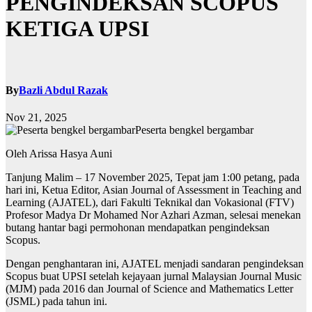
PENGINDEKSAN SCOPUS
KETIGA UPSI
By
Bazli Abdul Razak
Nov 21, 2025
Peserta bengkel bergambar
Oleh Arissa Hasya Auni
Tanjung Malim – 17 November 2025, Tepat jam 1:00 petang, pada
hari ini, Ketua Editor, Asian Journal of Assessment in Teaching and
Learning (AJATEL), dari Fakulti Teknikal dan Vokasional (FTV)
Profesor Madya Dr Mohamed Nor Azhari Azman, selesai menekan
butang hantar bagi permohonan mendapatkan pengindeksan
Scopus.
Dengan penghantaran ini, AJATEL menjadi sandaran pengindeksan
Scopus buat UPSI setelah kejayaan jurnal Malaysian Journal Music
(MJM) pada 2016 dan Journal of Science and Mathematics Letter
(JSML) pada tahun ini.