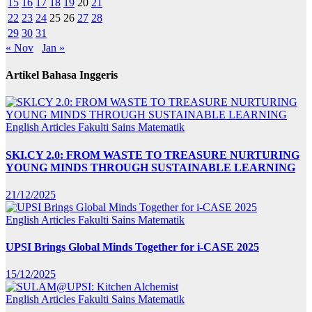
15
16
17
18
19
20
21
22
23
24
25
26
27
28
29
30
31
« Nov
Jan »
Artikel Bahasa Inggeris
English Articles
Fakulti Sains Matematik
SKI.CY 2.0: FROM WASTE TO TREASURE NURTURING
YOUNG MINDS THROUGH SUSTAINABLE LEARNING
21/12/2025
English Articles
Fakulti Sains Matematik
UPSI Brings Global Minds Together for i-CASE 2025
15/12/2025
English Articles
Fakulti Sains Matematik