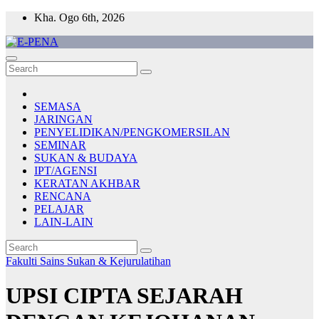
Skip
Kha. Ogo 6th, 2026
to
content
E-PENA
Berita Digital Terkini
SEMASA
JARINGAN
PENYELIDIKAN/PENGKOMERSILAN
SEMINAR
SUKAN & BUDAYA
IPT/AGENSI
KERATAN AKHBAR
RENCANA
PELAJAR
LAIN-LAIN
Fakulti Sains Sukan & Kejurulatihan
UPSI CIPTA SEJARAH