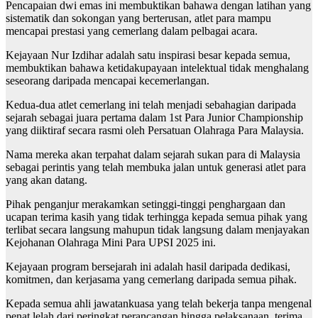
Pencapaian dwi emas ini membuktikan bahawa dengan latihan yang
sistematik dan sokongan yang berterusan, atlet para mampu
mencapai prestasi yang cemerlang dalam pelbagai acara.
Kejayaan Nur Izdihar adalah satu inspirasi besar kepada semua,
membuktikan bahawa ketidakupayaan intelektual tidak menghalang
seseorang daripada mencapai kecemerlangan.
Kedua-dua atlet cemerlang ini telah menjadi sebahagian daripada
sejarah sebagai juara pertama dalam 1st Para Junior Championship
yang diiktiraf secara rasmi oleh Persatuan Olahraga Para Malaysia.
Nama mereka akan terpahat dalam sejarah sukan para di Malaysia
sebagai perintis yang telah membuka jalan untuk generasi atlet para
yang akan datang.
Pihak penganjur merakamkan setinggi-tinggi penghargaan dan
ucapan terima kasih yang tidak terhingga kepada semua pihak yang
terlibat secara langsung mahupun tidak langsung dalam menjayakan
Kejohanan Olahraga Mini Para UPSI 2025 ini.
Kejayaan program bersejarah ini adalah hasil daripada dedikasi,
komitmen, dan kerjasama yang cemerlang daripada semua pihak.
Kepada semua ahli jawatankuasa yang telah bekerja tanpa mengenal
penat lelah dari peringkat perancangan hingga pelaksanaan, terima