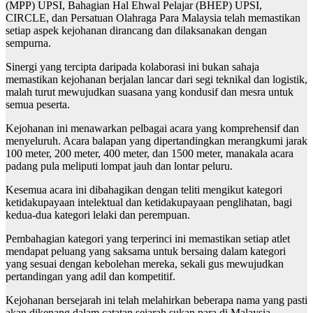
(MPP) UPSI, Bahagian Hal Ehwal Pelajar (BHEP) UPSI,
CIRCLE, dan Persatuan Olahraga Para Malaysia telah memastikan
setiap aspek kejohanan dirancang dan dilaksanakan dengan
sempurna.
Sinergi yang tercipta daripada kolaborasi ini bukan sahaja
memastikan kejohanan berjalan lancar dari segi teknikal dan logistik,
malah turut mewujudkan suasana yang kondusif dan mesra untuk
semua peserta.
Kejohanan ini menawarkan pelbagai acara yang komprehensif dan
menyeluruh. Acara balapan yang dipertandingkan merangkumi jarak
100 meter, 200 meter, 400 meter, dan 1500 meter, manakala acara
padang pula meliputi lompat jauh dan lontar peluru.
Kesemua acara ini dibahagikan dengan teliti mengikut kategori
ketidakupayaan intelektual dan ketidakupayaan penglihatan, bagi
kedua-dua kategori lelaki dan perempuan.
Pembahagian kategori yang terperinci ini memastikan setiap atlet
mendapat peluang yang saksama untuk bersaing dalam kategori
yang sesuai dengan kebolehan mereka, sekali gus mewujudkan
pertandingan yang adil dan kompetitif.
Kejohanan bersejarah ini telah melahirkan beberapa nama yang pasti
akan dikenang dalam catatan sejarah sukan para di Malaysia.