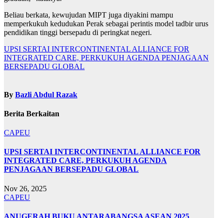
Beliau berkata, kewujudan MIPT juga diyakini mampu
memperkukuh kedudukan Perak sebagai perintis model tadbir urus
pendidikan tinggi bersepadu di peringkat negeri.
Navigasi
UPSI SERTAI INTERCONTINENTAL ALLIANCE FOR
INTEGRATED CARE, PERKUKUH AGENDA PENJAGAAN
kiriman
BERSEPADU GLOBAL
By
Bazli Abdul Razak
Berita Berkaitan
CAPEU
UPSI SERTAI INTERCONTINENTAL ALLIANCE FOR
INTEGRATED CARE, PERKUKUH AGENDA
PENJAGAAN BERSEPADU GLOBAL
Nov 26, 2025
CAPEU
ANUGERAH BUKU ANTARABANGSA ASEAN 2025