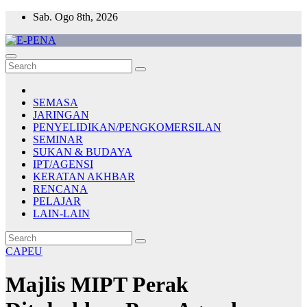
Skip
Sab. Ogo 8th, 2026
to
content
E-PENA
Berita Digital Terkini
SEMASA
JARINGAN
PENYELIDIKAN/PENGKOMERSILAN
SEMINAR
SUKAN & BUDAYA
IPT/AGENSI
KERATAN AKHBAR
RENCANA
PELAJAR
LAIN-LAIN
CAPEU
Majlis MIPT Perak