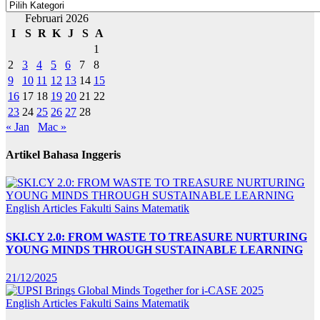
Kategori
Februari 2026
I
S
R
K
J
S
A
1
2
3
4
5
6
7
8
9
10
11
12
13
14
15
16
17
18
19
20
21
22
23
24
25
26
27
28
« Jan
Mac »
Artikel Bahasa Inggeris
English Articles
Fakulti Sains Matematik
SKI.CY 2.0: FROM WASTE TO TREASURE NURTURING
YOUNG MINDS THROUGH SUSTAINABLE LEARNING
21/12/2025
English Articles
Fakulti Sains Matematik