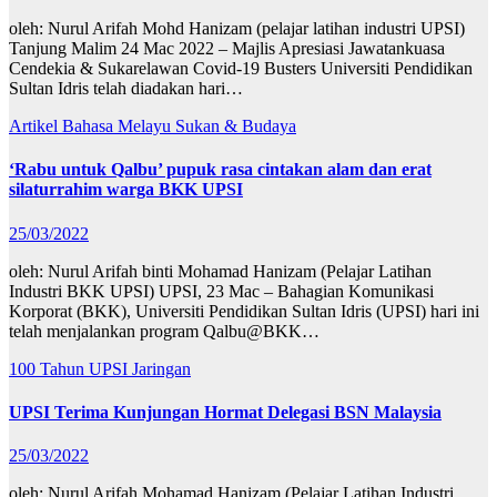
oleh: Nurul Arifah Mohd Hanizam (pelajar latihan industri UPSI)
Tanjung Malim 24 Mac 2022 – Majlis Apresiasi Jawatankuasa
Cendekia & Sukarelawan Covid-19 Busters Universiti Pendidikan
Sultan Idris telah diadakan hari…
Artikel Bahasa Melayu
Sukan & Budaya
‘Rabu untuk Qalbu’ pupuk rasa cintakan alam dan erat
silaturrahim warga BKK UPSI
25/03/2022
oleh: Nurul Arifah binti Mohamad Hanizam (Pelajar Latihan
Industri BKK UPSI) UPSI, 23 Mac – Bahagian Komunikasi
Korporat (BKK), Universiti Pendidikan Sultan Idris (UPSI) hari ini
telah menjalankan program Qalbu@BKK…
100 Tahun UPSI
Jaringan
UPSI Terima Kunjungan Hormat Delegasi BSN Malaysia
25/03/2022
oleh: Nurul Arifah Mohamad Hanizam (Pelajar Latihan Industri