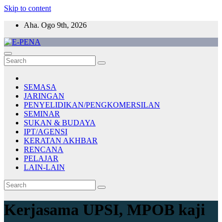
Skip to content
Aha. Ogo 9th, 2026
E-PENA
Berita Digital Terkini
SEMASA
JARINGAN
PENYELIDIKAN/PENGKOMERSILAN
SEMINAR
SUKAN & BUDAYA
IPT/AGENSI
KERATAN AKHBAR
RENCANA
PELAJAR
LAIN-LAIN
Kerjasama UPSI, MPOB kaji