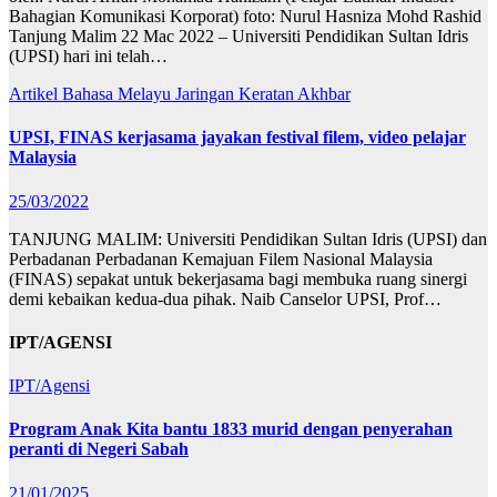
Bahagian Komunikasi Korporat) foto: Nurul Hasniza Mohd Rashid
Tanjung Malim 22 Mac 2022 – Universiti Pendidikan Sultan Idris
(UPSI) hari ini telah…
Artikel Bahasa Melayu
Jaringan
Keratan Akhbar
UPSI, FINAS kerjasama jayakan festival filem, video pelajar
Malaysia
25/03/2022
TANJUNG MALIM: Universiti Pendidikan Sultan Idris (UPSI) dan
Perbadanan Perbadanan Kemajuan Filem Nasional Malaysia
(FINAS) sepakat untuk bekerjasama bagi membuka ruang sinergi
demi kebaikan kedua-dua pihak. Naib Canselor UPSI, Prof…
IPT/AGENSI
IPT/Agensi
Program Anak Kita bantu 1833 murid dengan penyerahan
peranti di Negeri Sabah
21/01/2025