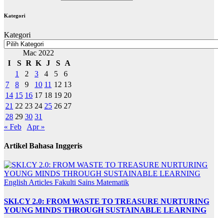
Kategori
Kategori
Mac 2022
I
S
R
K
J
S
A
1
2
3
4
5
6
7
8
9
10
11
12
13
14
15
16
17
18
19
20
21
22
23
24
25
26
27
28
29
30
31
« Feb
Apr »
Artikel Bahasa Inggeris
English Articles
Fakulti Sains Matematik
SKI.CY 2.0: FROM WASTE TO TREASURE NURTURING
YOUNG MINDS THROUGH SUSTAINABLE LEARNING