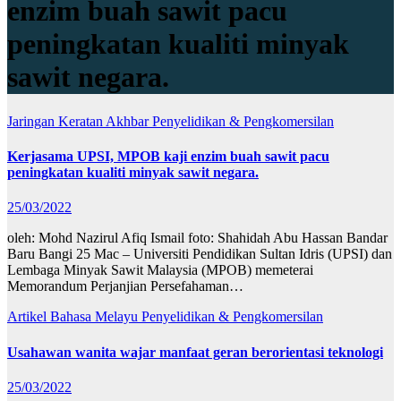
enzim buah sawit pacu
peningkatan kualiti minyak
sawit negara.
Jaringan
Keratan Akhbar
Penyelidikan & Pengkomersilan
Kerjasama UPSI, MPOB kaji enzim buah sawit pacu
peningkatan kualiti minyak sawit negara.
25/03/2022
oleh: Mohd Nazirul Afiq Ismail foto: Shahidah Abu Hassan Bandar
Baru Bangi 25 Mac – Universiti Pendidikan Sultan Idris (UPSI) dan
Lembaga Minyak Sawit Malaysia (MPOB) memeterai
Memorandum Perjanjian Persefahaman…
Artikel Bahasa Melayu
Penyelidikan & Pengkomersilan
Usahawan wanita wajar manfaat geran berorientasi teknologi
25/03/2022