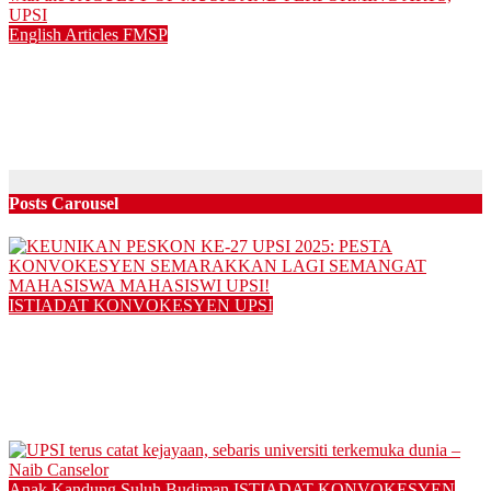
English Articles
FMSP
CONNECTING YAMAHA JAPAN & YAMAHA MALAYSIA
with the FACULTY OF MUSIC AND PERFORMING ARTS,
UPSI
05/08/2025
Posts Carousel
ISTIADAT KONVOKESYEN UPSI
KEUNIKAN PESKON KE-27 UPSI 2025: PESTA
KONVOKESYEN SEMARAKKAN LAGI SEMANGAT
MAHASISWA MAHASISWI UPSI!
14/11/2025
Anak Kandung Suluh Budiman
ISTIADAT KONVOKESYEN