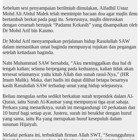
Sebelum sesi penyampaian berilmiah dimulakan, Alfadhil Ustaz
Mohd Ali Abdul Malek telah memimpin bacaan doa agar majlis ilmu
bertambah berkat pada pagi itu. Seterusnya, majlis diteruskan
dengan ceramah bertajuk “Padamu Kekasih” yang disampaikan oleh
Dr Mohd Arif bin Kasmo.
Dr Mohd Arif menyampaikan perjalanan hidup Rasulullah SAW
dalam memastikan umat baginda mempunyai rujukan dan pegangan
setelah ketiadaan baginda.
Nabi Muhammad SAW bersabda, “Aku meninggalkan dua hal di
tengah kalian; selama berpegang pada keduanya, kalian tidak akan
tersesat selamanya: yaitu kitab Allah dan sunah rasul-Nya,” (HR
Imam Malik). Maka, dari hadis ini dapat dilihat betapa besarnya
kasih Rasulullah SAW terhadap umat yang hidup selepasnya.
Beliau mengulas serba sedikit berkaitan surah terpendek dalam Al-
Quran, iaitu Surah Al-Kautsar yang mempunyai tiga ayat sahaja.
Perkara yang menariknya, surah ini mengandungi 10 perkataan dan
10 huruf bagi setiap ayat. Justeru, surah ini berakhir dengan huruf
yang sama, iaitu Ra yang merupakan huruf kesepuluh dalam
susunan Hijaiyah.
Melalui perkara ini, terbuktilah firman Allah SWT, “Sesungguhnya