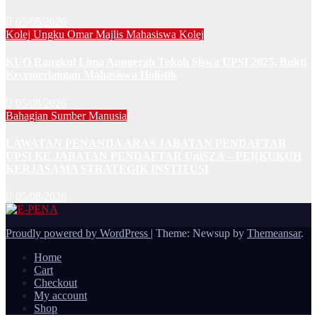
05/08/2026
Kolej Ungku Omar
Majlis Mahasiswa Kolej
KUO Rangkul Lima Anugerah Tokoh Siswa UPSI 2025, Bukti
Kecemerlangan Mahasiswa Holistik
05/08/2026
Bahagian Sumber Manusia
LAWATAN PENANDA ARAS JABATAN PENDAFTAR
UPSI KE JABATAN PENDAFTAR UniSZA – PERKUKUH
KERJASAMA STRATEGIK INSTITUSI
05/08/2026
Proudly powered by WordPress
|
Theme: Newsup by
Themeansar
.
Home
Cart
Checkout
My account
Shop