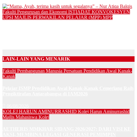
30/12/2024
Fakulti Pengurusan dan Ekonomi
ISTIADAT KONVOKESYEN
UPSI
MAJLIS PERWAKILAN PELAJAR (MPP)
MPP
“Mama, Ayah, terima kasih untuk segalanya” – Nur Atiqa
Balqis
01/12/2024
LAIN-LAIN YANG MENARIK
Fakulti Pembangunan Manusia
Persatuan Pendidikan Awal Kanak-
Kanak
Pelajar ISMP Pendidikan Awal Kanak-Kanak Cemerlang Raih
Pengiktirafan Antarabangsa di IAM2026
06/08/2026
KOLEJ HARUN AMINURRASHID
Kolej Harun Aminurrashid
Majlis Mahasiswa Kolej
AETHERIS MMKHAR SIDANG 2026/2027: DARI VISI KE
AKSI, MEMBINA LEGASI GENERASI PEMIMPIN