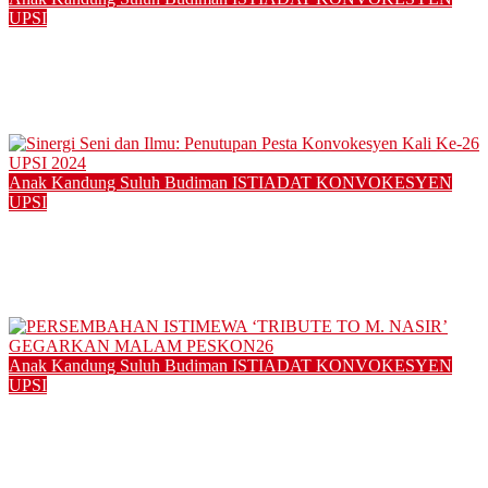
UPSI
UPSI terus catat kejayaan, sebaris universiti terkemuka dunia
– Naib Canselor
12/11/2025
Anak Kandung Suluh Budiman
ISTIADAT KONVOKESYEN
UPSI
Sinergi Seni dan Ilmu: Penutupan Pesta Konvokesyen Kali Ke-
26 UPSI 2024
12/01/2025
Anak Kandung Suluh Budiman
ISTIADAT KONVOKESYEN
UPSI
PERSEMBAHAN ISTIMEWA ‘TRIBUTE TO M. NASIR’
GEGARKAN MALAM PESKON26