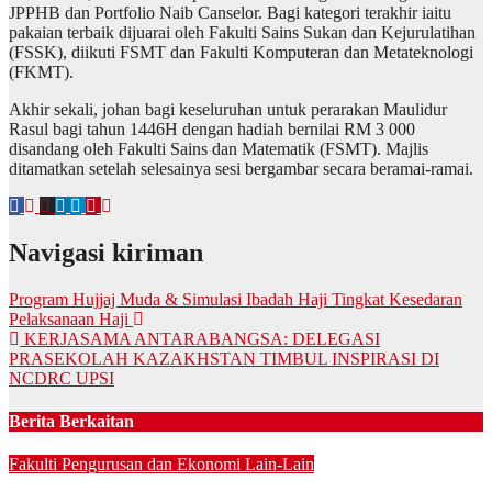
JPPHB dan Portfolio Naib Canselor. Bagi kategori terakhir iaitu
pakaian terbaik dijuarai oleh Fakulti Sains Sukan dan Kejurulatihan
(FSSK), diikuti FSMT dan Fakulti Komputeran dan Metateknologi
(FKMT).
Akhir sekali, johan bagi keseluruhan untuk perarakan Maulidur
Rasul bagi tahun 1446H dengan hadiah bernilai RM 3 000
disandang oleh Fakulti Sains dan Matematik (FSMT). Majlis
ditamatkan setelah selesainya sesi bergambar secara beramai-ramai.
Navigasi kiriman
Program Hujjaj Muda & Simulasi Ibadah Haji Tingkat Kesedaran
Pelaksanaan Haji
KERJASAMA ANTARABANGSA: DELEGASI
PRASEKOLAH KAZAKHSTAN TIMBUL INSPIRASI DI
NCDRC UPSI
Berita Berkaitan
Fakulti Pengurusan dan Ekonomi
Lain-Lain