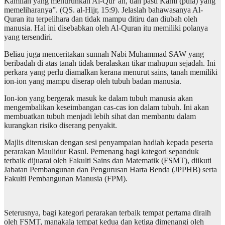
Kamilah yang menurunkan Al-Qur’an, dan pasti Kami (pula) yang
memeliharanya”. (QS. al-Hijr, 15:9). Jelaslah bahawasanya Al-
Quran itu terpelihara dan tidak mampu ditiru dan diubah oleh
manusia. Hal ini disebabkan oleh Al-Quran itu memiliki polanya
yang tersendiri.
Beliau juga menceritakan sunnah Nabi Muhammad SAW yang
beribadah di atas tanah tidak beralaskan tikar mahupun sejadah. Ini
perkara yang perlu diamalkan kerana menurut sains, tanah memiliki
ion-ion yang mampu diserap oleh tubuh badan manusia.
Ion-ion yang bergerak masuk ke dalam tubuh manusia akan
mengembalikan keseimbangan cas-cas ion dalam tubuh. Ini akan
membuatkan tubuh menjadi lebih sihat dan membantu dalam
kurangkan risiko diserang penyakit.
Majlis diteruskan dengan sesi penyampaian hadiah kepada peserta
perarakan Maulidur Rasul. Pemenang bagi kategori sepanduk
terbaik dijuarai oleh Fakulti Sains dan Matematik (FSMT), diikuti
Jabatan Pembangunan dan Pengurusan Harta Benda (JPPHB) serta
Fakulti Pembangunan Manusia (FPM).
Seterusnya, bagi kategori perarakan terbaik tempat pertama diraih
oleh FSMT, manakala tempat kedua dan ketiga dimenangi oleh