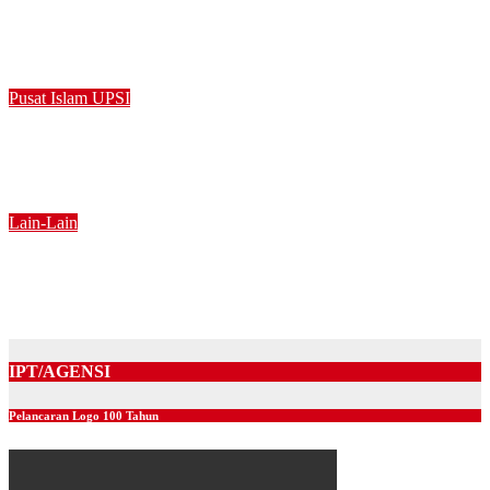
SPK 2026: UPSI Terus Pacu Penyelidikan Beretika dan Inovasi
Berteraskan Manusiawi Dalam Era AI
Jul 31, 2026
Pusat Islam UPSI
Program Tadabbur Al-Quran MUFIQ tingkatkan kefahaman
Surah al-Fatihah
Jul 24, 2026
Lain-Lain
UPSI Tuan Rumah Bengkel Perancangan Editor AsTEN
Journal of Teacher Training Education
Jul 21, 2026
IPT/AGENSI
Pelancaran Logo 100 Tahun