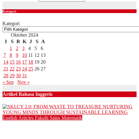
Kategori
Kategori
Oktober 2024
I
S
R
K
J
S
A
1
2
3
4
5
6
7
8
9
10
11
12
13
14
15
16
17
18
19
20
21
22
23
24
25
26
27
28
29
30
31
« Sep
Nov »
Artikel Bahasa Inggeris
English Articles
Fakulti Sains Matematik
SKI.CY 2.0: FROM WASTE TO TREASURE NURTURING
YOUNG MINDS THROUGH SUSTAINABLE LEARNING