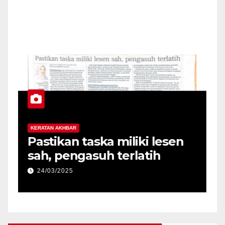
KERATAN AKHBAR
K
Pastikan taska miliki lesen
U
sah, pengasuh terlatih
Q
d
24/03/2025