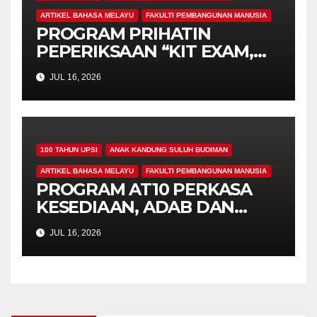
ARTIKEL BAHASA MELAYU
FAKULTI PEMBANGUNAN MANUSIA
PROGRAM PRIHATIN
PEPERIKSAAN “KIT EXAM,
MISI 4.00” SUNTIK
JUL 16, 2026
SEMANGAT DAN
KEPRIHATINAN BUAT
MAHASISWA AT10
100 TAHUN UPSI
ANAK KANDUNG SULUH BUDIMAN
ARTIKEL BAHASA MELAYU
FAKULTI PEMBANGUNAN MANUSIA
PROGRAM AT10 PERKASA
KESEDIAAN, ADAB DAN
PROFESIONALISME
JUL 16, 2026
MAHASISWA PROGRAM
PENDIDIKAN KHAS
MENERUSI TAKLIMAT
PENEMPATAN PERANTIS
GURU (PG) 2026