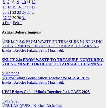
6
7
8
9
10
11
12
13
14
15
16
17
18
19
20
21
22
23
24
25
26
27
28
29
30
31
« Dis
Feb »
Artikel Bahasa Inggeris
English Articles
Fakulti Sains Matematik
SKI.CY 2.0: FROM WASTE TO TREASURE NURTURING
YOUNG MINDS THROUGH SUSTAINABLE LEARNING
21/12/2025
English Articles
Fakulti Sains Matematik
UPSI Brings Global Minds Together for i-CASE 2025
15/12/2025