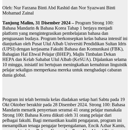
Oleh: Nur Farzana Binti Abd Rashid dan Nor Syazwani Binti
Mohamad Zainal
Tanjung Malim, 31 Disember 2024 –
Program Strong 100:
Bahasa Mandarin & Bahasa Korea Tahap 1 berjaya menjadi
platform yang mengintegrasikan pembelajaran bahasa dan
penguasaan budaya. Program berkonsepkan kelas bahasa intensif ini
dianjurkan oleh Pusat Ulul Albab Universiti Pendidikan Sultan Idris
(UPSI) dengan kerjasama Fakulti Bahasa dan Komunikasi (FBK),
Bahagian Hal Ehwal Pelajar (BHEP), Majlis Timbalan Dekan
HEPA dan Kelab Sahabat Ulul Albab (KeSUA). Dijalankan selama
10 minggu, inisiatif ini bertujuan meningkatkan kemahiran linguistik
pelajar sekaligus memperkasa mereka untuk menghadapi cabaran
dunia global.
Program ini telah bermula kelas diadakan setiap hari Sabtu pada 19
Okt Oktober berakhir pada 28 Disember 2024. Strong 100: Bahasa
Mandarin menarik penyertaan seramai 41 orang pelajar manakala
Strong 100: Bahasa Korea diikuti oleh 31 orang pelajar dari
pelbagai fakulti. Bagi memastikan kualiti pengajaran, program ini
menampilkan tenaga pengajar berpengalaman, Encik Azhar Kamis,