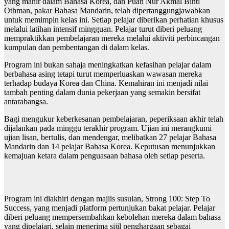
yang mahir dalam Bahasa Korea, dan Puan Nur Akmal Binti
Othman, pakar Bahasa Mandarin, telah dipertanggungjawabkan
untuk memimpin kelas ini. Setiap pelajar diberikan perhatian khusus
melalui latihan intensif mingguan. Pelajar turut diberi peluang
mempraktikkan pembelajaran mereka melalui aktiviti perbincangan
kumpulan dan pembentangan di dalam kelas.
Program ini bukan sahaja meningkatkan kefasihan pelajar dalam
berbahasa asing tetapi turut memperluaskan wawasan mereka
terhadap budaya Korea dan China. Kemahiran ini menjadi nilai
tambah penting dalam dunia pekerjaan yang semakin bersifat
antarabangsa.
Bagi mengukur keberkesanan pembelajaran, peperiksaan akhir telah
dijalankan pada minggu terakhir program. Ujian ini merangkumi
ujian lisan, bertulis, dan mendengar, melibatkan 27 pelajar Bahasa
Mandarin dan 14 pelajar Bahasa Korea. Keputusan menunjukkan
kemajuan ketara dalam penguasaan bahasa oleh setiap peserta.
Program ini diakhiri dengan majlis susulan, Strong 100: Step To
Success, yang menjadi platform pertunjukan bakat pelajar. Pelajar
diberi peluang mempersembahkan kebolehan mereka dalam bahasa
yang dipelajari, selain menerima sijil penghargaan sebagai