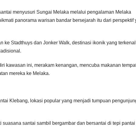
i santai menyusuri Sungai Melaka melalui pengalaman Melaka
ikmati panorama warisan bandar bersejarah itu dari perspektif
n ke Stadthuys dan Jonker Walk, destinasi ikonik yang terkenal
adisional.
ndiri kawasan ini, merakam kenangan, mencuba makanan tempa
atan mereka ke Melaka.
FAKULTI PEMBANGUNAN MANUSIA
FAKULTI PEMBANG
KERATAN AKHBAR
KERATAN AKHBAR
Bina
Perlua
skhah
semangat
defini
antai Klebang, lokasi popular yang menjadi tumpuan pengunjun
perpaduan
kepad
06/03/2025
05/03/2025
dalam diri
pesaki
i suasana santai sambil bergambar dan bersantai di tepi pantai