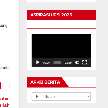
kekal
ASPIRASI UPSI 2025
HIGHLIGHTS
sung.
Pemain
Video
00:00
22:39
emik,
ARKIB BERITA
ARKIB
lobal
BERITA
eriah