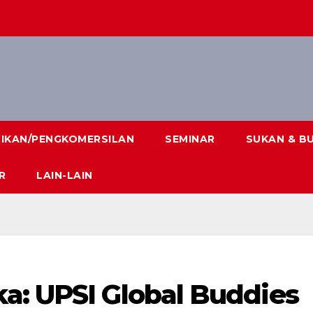
DIKAN/PENGKOMERSILAN
SEMINAR
SUKAN & B
R
LAIN-LAIN
a: UPSI Global Buddies