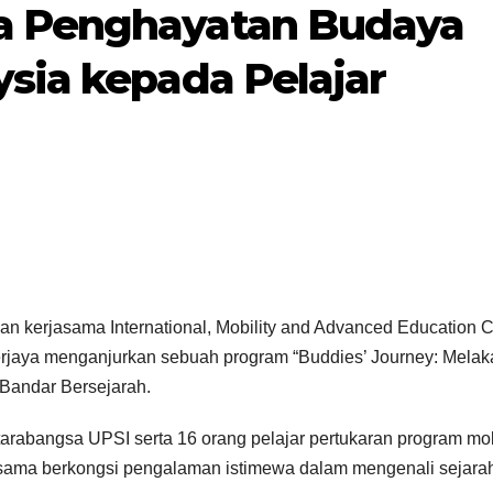
a Penghayatan Budaya
ysia kepada Pelajar
IPT/AGENSI
n kerjasama International, Mobility and Advanced Education C
Progr
h berjaya menganjurkan sebuah program “Buddies’ Journey: Melak
Kita b
 Bandar Bersejarah.
1833 m
21/01/2025
ntarabangsa UPSI serta 16 orang pelajar pertukaran program mobi
denga
rut sama berkongsi pengalaman istimewa dalam mengenali sejara