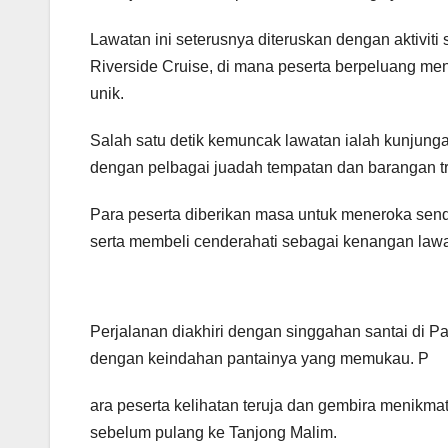
Lawatan ini seterusnya diteruskan dengan aktivit
Riverside Cruise, di mana peserta berpeluang men
unik.
Salah satu detik kemuncak lawatan ialah kunjunga
dengan pelbagai juadah tempatan dan barangan tr
Para peserta diberikan masa untuk meneroka se
serta membeli cenderahati sebagai kenangan law
KERATAN AKHBAR
KERATAN AKHBAR
Pastikan taska
UPSI agih
miliki lesen
3,500 na
Perjalanan diakhiri dengan singgahan santai di P
dengan keindahan pantainya yang memukau. P
sah, pengasuh
al-Quran
24/03/2025
24/03/2025
terlatih
kepada
ara peserta kelihatan teruja dan gembira menikmat
sebelum pulang ke Tanjong Malim.