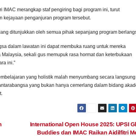
an
sejak awal
cacat 
ari IMAC merangkap staf pengiring bagi program ini, turut
ar
usia
n kejayaan penganjuran program tersebut.
yang ditunjukkan oleh semua pihak sepanjang program berlang
ngsa dalam lawatan ini dapat membuka ruang untuk mereka
a Malaysia, sekali gus memupuk rasa hormat dan keterbukaan
a ini.”
embelajaran yang holistik malah menyumbang secara langsung
 antarabangsa yang bukan hanya cemerlang dalam bidang akad
t.
h
International Open House 2025: UPSI G
Buddies dan IMAC Raikan Aidilfitri M