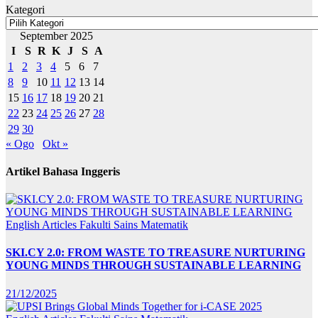
Kategori
September 2025
I
S
R
K
J
S
A
1
2
3
4
5
6
7
8
9
10
11
12
13
14
15
16
17
18
19
20
21
22
23
24
25
26
27
28
29
30
« Ogo
Okt »
Artikel Bahasa Inggeris
English Articles
Fakulti Sains Matematik
SKI.CY 2.0: FROM WASTE TO TREASURE NURTURING
YOUNG MINDS THROUGH SUSTAINABLE LEARNING
21/12/2025