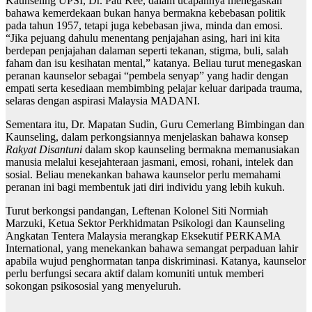
Kaunseling UPSI, Dr. Pau Kee, dalam ucapannya menegaskan
bahawa kemerdekaan bukan hanya bermakna kebebasan politik
pada tahun 1957, tetapi juga kebebasan jiwa, minda dan emosi.
“Jika pejuang dahulu menentang penjajahan asing, hari ini kita
berdepan penjajahan dalaman seperti tekanan, stigma, buli, salah
faham dan isu kesihatan mental,” katanya. Beliau turut menegaskan
peranan kaunselor sebagai “pembela senyap” yang hadir dengan
empati serta kesediaan membimbing pelajar keluar daripada trauma,
selaras dengan aspirasi Malaysia MADANI.
Sementara itu, Dr. Mapatan Sudin, Guru Cemerlang Bimbingan dan
Kaunseling, dalam perkongsiannya menjelaskan bahawa konsep
Rakyat Disantuni
dalam skop kaunseling bermakna memanusiakan
manusia melalui kesejahteraan jasmani, emosi, rohani, intelek dan
sosial. Beliau menekankan bahawa kaunselor perlu memahami
peranan ini bagi membentuk jati diri individu yang lebih kukuh.
Turut berkongsi pandangan, Leftenan Kolonel Siti Normiah
Marzuki, Ketua Sektor Perkhidmatan Psikologi dan Kaunseling
Angkatan Tentera Malaysia merangkap Eksekutif PERKAMA
International, yang menekankan bahawa semangat perpaduan lahir
apabila wujud penghormatan tanpa diskriminasi. Katanya, kaunselor
perlu berfungsi secara aktif dalam komuniti untuk memberi
sokongan psikososial yang menyeluruh.