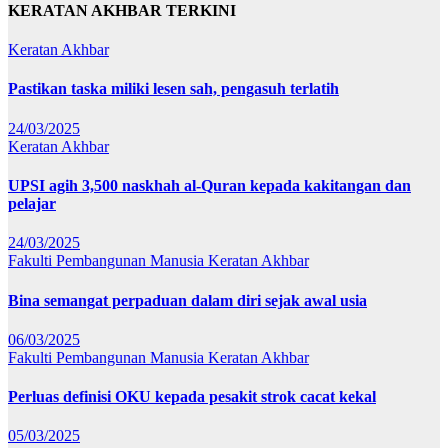
KERATAN AKHBAR TERKINI
Keratan Akhbar
Pastikan taska miliki lesen sah, pengasuh terlatih
24/03/2025
Keratan Akhbar
UPSI agih 3,500 naskhah al-Quran kepada kakitangan dan
pelajar
24/03/2025
Fakulti Pembangunan Manusia
Keratan Akhbar
Bina semangat perpaduan dalam diri sejak awal usia
06/03/2025
Fakulti Pembangunan Manusia
Keratan Akhbar
Perluas definisi OKU kepada pesakit strok cacat kekal
05/03/2025