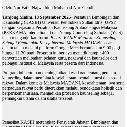
Oleh: Nur Fatin Najwa binti Muhamad Nur Efendi
Tanjong Malim, 13 September 2025-
Persatuan Bimbingan dan
Kaunseling (KASIH) Universiti Pendidikan Sultan Idris (UPSI)
dengan kerjasama Persatuan Kaunseling Antarabangsa Malaysia
(PERKAMA International) dan Young Counseling Scholars (YCS)
telah menganjurkan forum
Bicara KASIH Merdeka: Kaunseling
Sebagai Pemangkin Kesejahteraan Malaysia MADANI
secara
dalam talian melalui platform Google Meet bermula jam 9.00 pagi
hingga 11.30 pagi. Program ini berjaya menarik hampir 400
penyertaan melibatkan pelajar, guru, pegawai dan kaunselor dari
pelbagai institusi di Malaysia serta peserta dari Indonesia.
Program ini bertujuan meningkatkan kesedaran tentang peranan
kaunseling dalam membina kesejahteraan mental, emosi dan sosial
rakyat. Dalam konteks Malaysia MADANI, kesejahteraan jiwa serta
perpaduan rakyat perlu digerakkan melalui pendekatan holistik dan
berperikemanusiaan, menjadikan profesion kaunseling sebagai
pemangkin utama dalam usaha tersebut.
Penasihat KASIH merangkap Pensyarah Jabatan Bimbingan dan