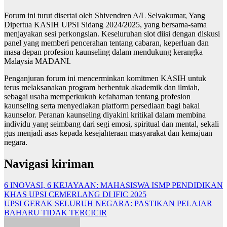
Forum ini turut disertai oleh Shivendren A/L Selvakumar, Yang
Dipertua KASIH UPSI Sidang 2024/2025, yang bersama-sama
menjayakan sesi perkongsian. Keseluruhan slot diisi dengan diskusi
panel yang memberi pencerahan tentang cabaran, keperluan dan
masa depan profesion kaunseling dalam mendukung kerangka
Malaysia MADANI.
Penganjuran forum ini mencerminkan komitmen KASIH untuk
terus melaksanakan program berbentuk akademik dan ilmiah,
sebagai usaha memperkukuh kefahaman tentang profesion
kaunseling serta menyediakan platform persediaan bagi bakal
kaunselor. Peranan kaunseling diyakini kritikal dalam membina
individu yang seimbang dari segi emosi, spiritual dan mental, sekali
gus menjadi asas kepada kesejahteraan masyarakat dan kemajuan
negara.
Navigasi kiriman
6 INOVASI, 6 KEJAYAAN: MAHASISWA ISMP PENDIDIKAN
KHAS UPSI CEMERLANG DI IFIC 2025
UPSI GERAK SELURUH NEGARA: PASTIKAN PELAJAR
BAHARU TIDAK TERCICIR