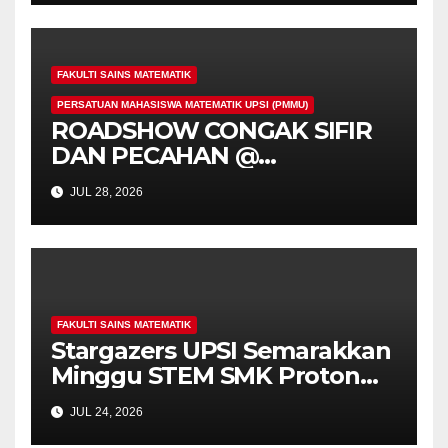
FAKULTI SAINS MATEMATIK
PERSATUAN MAHASISWA MATEMATIK UPSI (PMMU)
ROADSHOW CONGAK SIFIR
DAN PECAHAN @
UNIVERSITI PENDIDIKAN
JUL 28, 2026
SULTAN IDRIS (UPSI)
FAKULTI SAINS MATEMATIK
Stargazers UPSI Semarakkan
Minggu STEM SMK Proton
City Melalui Pencerapan
JUL 24, 2026
Matahari