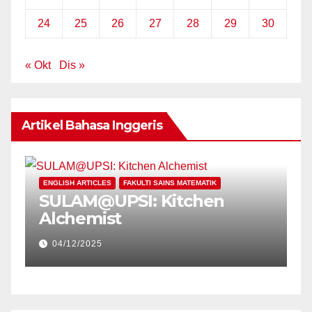
24
25
26
27
28
29
30
« Okt
Dis »
Artikel Bahasa Inggeris
E
ENGLISH ARTICLES
FAKULTI SAINS MATEMATIK
P
SULAM@UPSI: Kitchen
U
Alchemist
V
C
04/12/2025
E