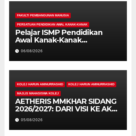
FAKULTI PEMBANGUNAN MANUSIA
PERSATUAN PENDIDIKAN AWAL KANAK-KANAK
Pelajar ISMP Pendidikan
Awal Kanak-Kanak
Cemerlang Raih
06/08/2026
Pengiktirafan Antarabangsa
di IAM2026
KOLEJ HARUN AMINURRASHID
KOLEJ HARUN AMINURRASHID
MAJLIS MAHASISWA KOLEJ
AETHERIS MMKHAR SIDANG
2026/2027: DARI VISI KE AKSI,
MEMBINA LEGASI GENERASI
05/08/2026
PEMIMPIN