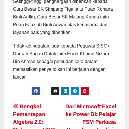
Setinggi-tinggi penghargaan diberikan kepada
Guru Besar SK Simpang Tiga iaitu Puan Rohana
Binti Ariffin, Guru Besar SK Matang Kunda iaitu
Puan Fauziah Binti Anwar atas kerjasama dan
layanan baik yang diberikan.
Tidak ketinggalan juga kepada Pegawai SISC+
Daerah Bagan Datuk iaitu Encik Khairul Nizam
Bin Ahmad sebagai pemudah cara dalam
memastikan penyelidikan ini berjalan dengan
lancar.
Navigasi
Bengkel
Dari Microsoft Excel
Pemantapan
ke Power BI: Pelajar
kiriman
Algebra 2.0:
FSM Perkasa