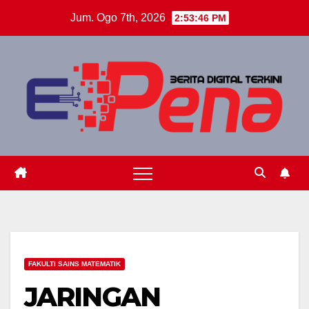
Skip
Jum. Ogo 7th, 2026
2:53:47 PM
to
content
FAKULTI SAINS MATEMATIK
JARINGAN