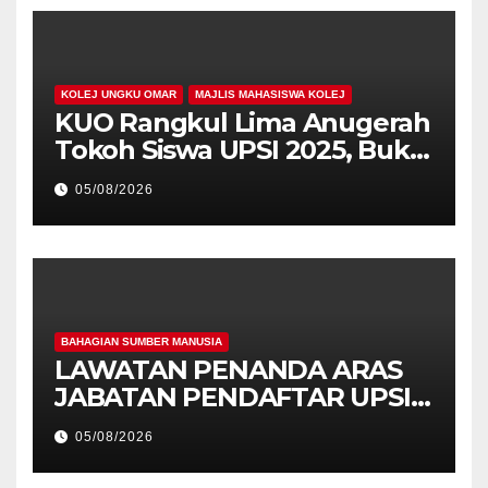
KOLEJ UNGKU OMAR
MAJLIS MAHASISWA KOLEJ
KUO Rangkul Lima Anugerah
Tokoh Siswa UPSI 2025, Bukti
Kecemerlangan Mahasiswa
05/08/2026
Holistik
BAHAGIAN SUMBER MANUSIA
LAWATAN PENANDA ARAS
JABATAN PENDAFTAR UPSI
KE JABATAN PENDAFTAR
05/08/2026
UniSZA – PERKUKUH
KERJASAMA STRATEGIK