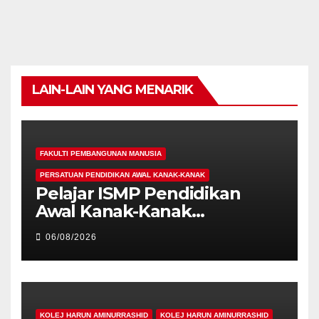
LAIN-LAIN YANG MENARIK
FAKULTI PEMBANGUNAN MANUSIA
PERSATUAN PENDIDIKAN AWAL KANAK-KANAK
Pelajar ISMP Pendidikan
Awal Kanak-Kanak
Cemerlang Raih
06/08/2026
Pengiktirafan Antarabangsa
di IAM2026
KOLEJ HARUN AMINURRASHID
KOLEJ HARUN AMINURRASHID