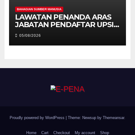
BAHAGIAN SUMBER MANUSIA
LAWATAN PENANDA ARAS
JABATAN PENDAFTAR UPSI
KE JABATAN PENDAFTAR
05/08/2026
UniSZA – PERKUKUH
KERJASAMA STRATEGIK
INSTITUSI
Proudly powered by WordPress
|
Theme: Newsup by
Themeansar
.
Home
Cart
Checkout
My account
Shop