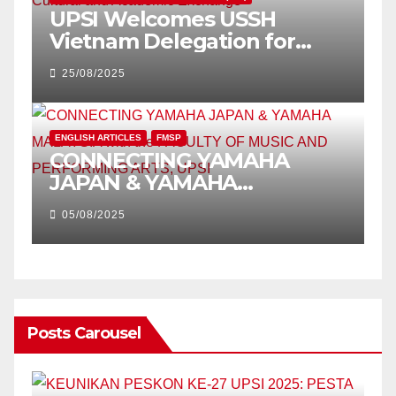
UPSI Welcomes USSH
Vietnam Delegation for
Cultural and Academic
25/08/2025
Exchange
ENGLISH ARTICLES
FMSP
CONNECTING YAMAHA
JAPAN & YAMAHA
MALAYSIA with the FACULTY
05/08/2025
OF MUSIC AND
PERFORMING ARTS, UPSI
Posts Carousel