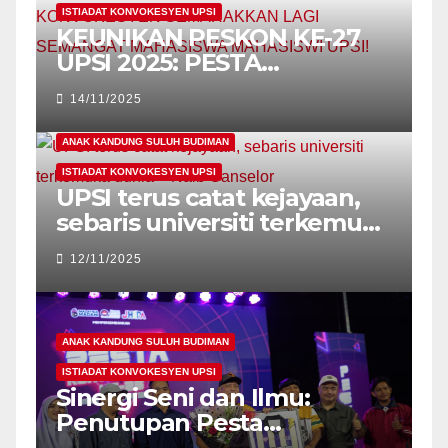
ISTIADAT KONVOKESYEN UPSI
KEUNIKAN PESKON KE-27
UPSI 2025: PESTA
KONVOKESYEN
14/11/2025
SEMARAKKAN LAGI
SEMANGAT MAHASISWA
ANAK KANDUNG SULUH BUDIMAN
MAHASISWI UPSI!
ISTIADAT KONVOKESYEN UPSI
UPSI terus catat kejayaan,
sebaris universiti terkemuka
dunia – Naib Canselor
12/11/2025
ANAK KANDUNG SULUH BUDIMAN
ISTIADAT KONVOKESYEN UPSI
Sinergi Seni dan Ilmu:
Penutupan Pesta
Konvokesyen Kali Ke-26