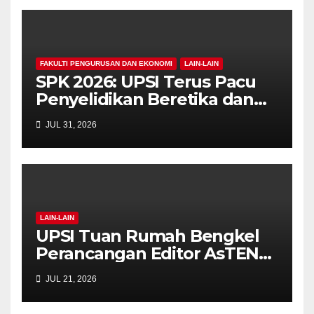
FAKULTI PENGURUSAN DAN EKONOMI
LAIN-LAIN
SPK 2026: UPSI Terus Pacu
Penyelidikan Beretika dan
Inovasi Berteraskan
JUL 31, 2026
Manusiawi Dalam Era AI
LAIN-LAIN
UPSI Tuan Rumah Bengkel
Perancangan Editor AsTEN
Journal of Teacher Training
JUL 21, 2026
Education