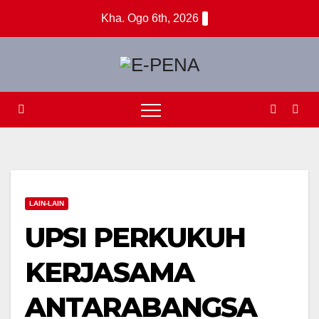
Skip
Kha. Ogo 6th, 2026
to
content
LAIN-LAIN
UPSI PERKUKUH
KERJASAMA
ANTARABANGSA