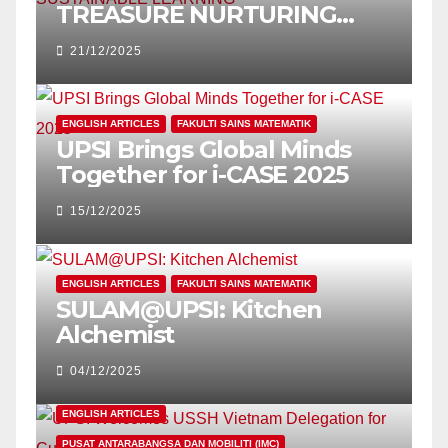
TREASURE NURTURING
YOUNG MINDS THROUGH
21/12/2025
SUSTAINABLE LEARNING
ENGLISH ARTICLES
FAKULTI SAINS MATEMATIK
UPSI Brings Global Minds
Together for i-CASE 2025
15/12/2025
ENGLISH ARTICLES
FAKULTI SAINS MATEMATIK
SULAM@UPSI: Kitchen
Alchemist
04/12/2025
ENGLISH ARTICLES
PUSAT ANTARABANGSA DAN MOBILITI (IMC)